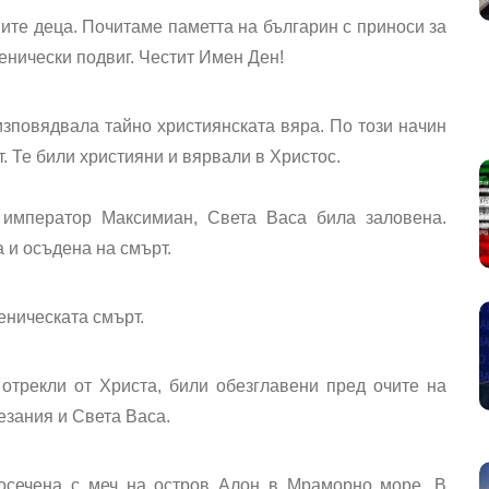
ите деца. Почитаме паметта на българин с приноси за
енически подвиг. Честит Имен Ден!
изповядвала тайно християнската вяра. По този начин
. Те били християни и вярвали в Христос.
 император Максимиан,
Света Васа била заловена.
 и осъдена на смърт.
еническата смърт.
 отрекли от Христа, били
обезглавени пред очите на
тезания
и Света Васа.
посечена с меч на остров Алон в Мраморно море. В