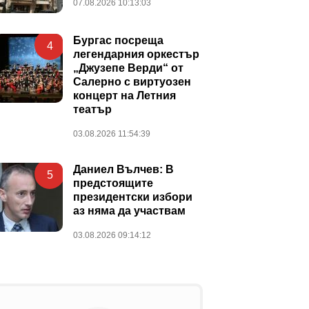
07.08.2026 10:13:03
Бургас посреща
4
легендарния оркестър
„Джузепе Верди“ от
Салерно с виртуозен
концерт на Летния
театър
03.08.2026 11:54:39
Даниел Вълчев: В
5
предстоящите
президентски избори
аз няма да участвам
03.08.2026 09:14:12