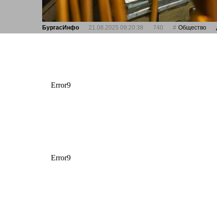
БургасИнфо
21.08.2025 09:20:38
740
Общество