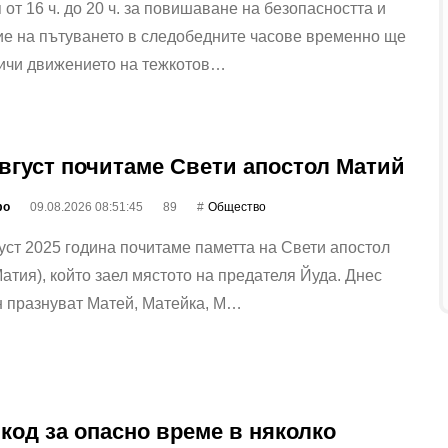
 от 16 ч. до 20 ч. за повишаване на безопасността и
ие на пътуването в следобедните часове временно ще
ничи движението на тежкотов…
август почитаме Свети апостол Матий
фо
09.08.2026 08:51:45
89
Общество
уст 2025 година почитаме паметта на Свети апостол
атия), който заел мястото на предателя Йуда. Днес
н празнуват Матей, Матейка, М…
код за опасно време в няколко