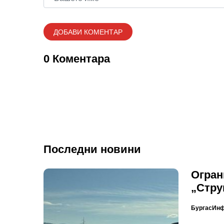
0 Коментара
Последни новини
Огран
„Стру
БургасИн