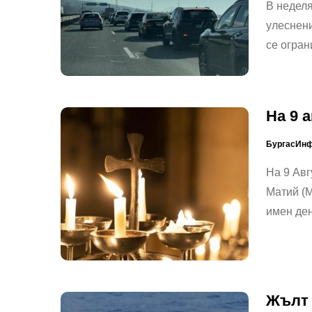
В неделя
улеснен
се огра
На 9 
БургасИн
На 9 Авг
Матий (М
имен де
Жълт 