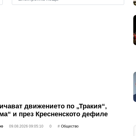
ичават движението по „Тракия“,
ма“ и през Кресненското дефиле
фо
09.08.2026 09:05:10
0
Общество