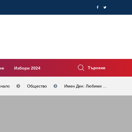
Търсене
ие
Избори 2024
ачало
Общество
Имен Ден: Любими ...