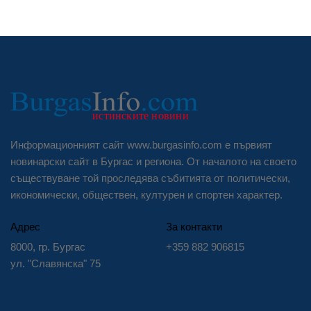
Информационният сайт www.burgasinfo.com е първият
новинарски сайт в Бургас и региона. От началото на своето
съществуване той проследява събитията от политически,
икономически, обществен, културен и спортен характер.
Адрес
За контакти
8000, гр. Бургас
+359 882 906815
ул. "Славянска" 75