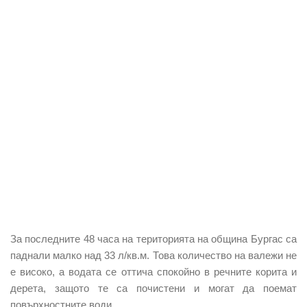
За последните 48 часа на територията на община Бургас са
паднали малко над 33 л/кв.м. Това количество на валежи не
е високо, а водата се оттича спокойно в речните корита и
дерета, защото те са почистени и могат да поемат
повърхностните води.