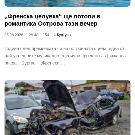
„Френска целувка“ ще потопи в
романтика Острова тази вечер
06.08.2026 11:29:40
154
Култура
Година след премиерата си на островната сцена, един от
най‐успешните музикално-сценични проекти на Държавна
опера – Бургас – „Френска …