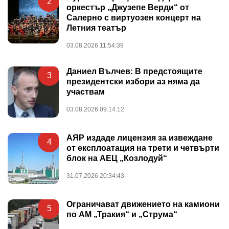
2
оркестър „Джузепе Верди“ от
Салерно с виртуозен концерт на
Летния театър
03.08.2026 11:54:39
Даниел Вълчев: В предстоящите
3
президентски избори аз няма да
участвам
03.08.2026 09:14:12
АЯР издаде лицензия за извеждане
4
от експлоатация на трети и четвърти
блок на АЕЦ „Козлодуй“
31.07.2026 20:34:43
Ограничават движението на камиони
5
по АМ „Тракия“ и „Струма“