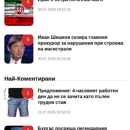
4
30.07.2026 19:52:10
Иван Шишков сезира главния
5
прокурор за нарушения при строежа
на магистрали
30.07.2026 20:25:00
Най-Коментирани
Предложение: 4-часовият работен
1
ден да не се зачита като пълен
трудов стаж
22.07.2026 20:56:52
Бургас посреща легендарния