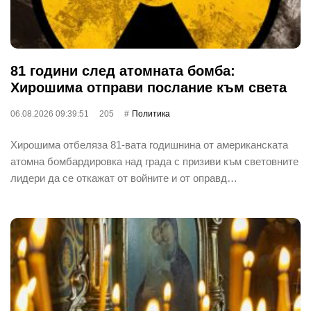
81 години след атомната бомба:
Хирошима отправи послание към света
06.08.2026 09:39:51
205
Политика
Хирошима отбеляза 81-вата годишнина от американската
атомна бомбардировка над града с призиви към световните
лидери да се откажат от войните и от оправд…