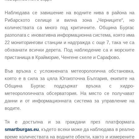
Наблюдава се завишение на водните нива в района на
Рибарското селище и вилна зона „Черниците“, но
количествата са много под критичните. Община Бургас
разполага с иновативна информационна система, която има
22 мониторингови станции и надгражда с още 7, така че са
обхванати всички дерета. Под наблюдение са и морските
пристанища в Крайморие, Ченгене скеле и Сарафово.
Във връзка с усложнената метеорологична обстановка,
която е в сила за цяла Югоизточна България, екипите на
Община Бургас поддържат връзка с хидро-
метеорологичната обсерватория. На място се получават
данни и от информационната система за управление на
водите.
Тя е достъпна и за граждани през платформата
smartburgas.eu
, където всеки може да наблюдава в реално
време количествата на водните обекти, както и измерените