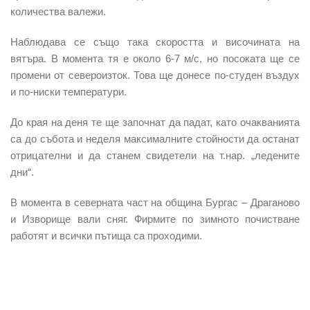
количества валежи.
Наблюдава се също така скоростта и височината на
вятъра. В момента тя е около 6-7 м/с, но посоката ще се
промени от североизток. Това ще донесе по-студен въздух
и по-ниски температури.
До края на деня те ще започнат да падат, като очакванията
са до събота и неделя максималните стойности да останат
отрицателни и да станем свидетели на т.нар. „ледените
дни“.
В момента в северната част на община Бургас – Драганово
и Изворище вали сняг. Фирмите по зимното почистване
работят и всички пътища са проходими.