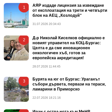
АЯР издаде лицензия за извеждане
1
от експлоатация на трети и четвърти
блок на АЕЦ „Козлодуй“
31.07.2026 20:34:43
Д-р Николай Киселков официално е
2
новият управител на КОЦ-Бургас:
Целта е да сме иновационен
онкологичен хъб, готов за
европейска акредитация!
28.07.2026 11:44:45
Бурята на юг от Бургас: Ураганът
3
събори дървета, первази на тераси,
ламарини в Приморско
22.07.2026 18:21:16
Иран с остра нота към МвНР