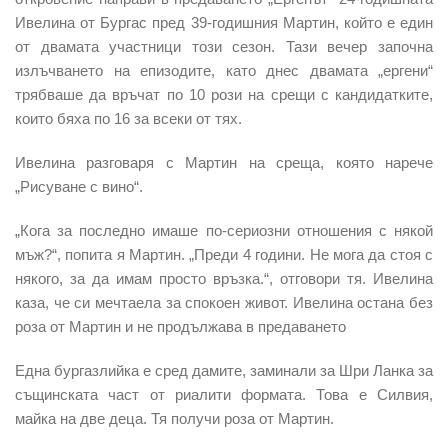
Ивелина от Бургас пред 39-годишния Мартин, който е един
от двамата участници този сезон. Тази вечер започна
излъчването на епизодите, като днес двамата „ергени“
трябваше да връчат по 10 рози на срещи с кандидатките,
които бяха по 16 за всеки от тях.
Ивелина разговаря с Мартин на среща, която нарече
„Рисуване с вино“.
„Кога за последно имаше по-сериозни отношения с някой
мъж?“, попита я Мартин. „Преди 4 години. Не мога да стоя с
някого, за да имам просто връзка.“, отговори тя. Ивелина
каза, че си мечтаела за спокоен живот. Ивелина остана без
роза от Мартин и не продължава в предаването
Една бургазлийка е сред дамите, заминали за Шри Ланка за
същинската част от риалити формата. Това е Силвия,
майка на две деца. Тя получи роза от Мартин.