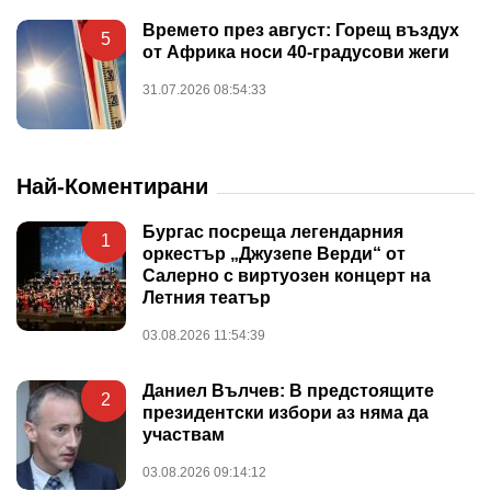
Времето през август: Горещ въздух
5
от Африка носи 40-градусови жеги
31.07.2026 08:54:33
Най-Коментирани
Бургас посреща легендарния
1
оркестър „Джузепе Верди“ от
Салерно с виртуозен концерт на
Летния театър
03.08.2026 11:54:39
Даниел Вълчев: В предстоящите
2
президентски избори аз няма да
участвам
03.08.2026 09:14:12