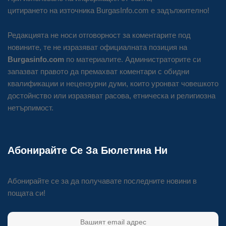
цитирането на източника BurgasInfo.com е задължително!
Редакцията не носи отговорност за коментарите под
новините, те не изразяват официалната позиция на
Burgasinfo.com
по материалите. Администраторите си
запазват правото да премахват коментари с обидни
квалификации и нецензурни думи, които уронват човешкото
достойнство или изразяват расова, етническа и религиозна
нетърпимост.
Абонирайте Се За Бюлетина Ни
Абонирайте се за да получавате последните новини в
пощата си!