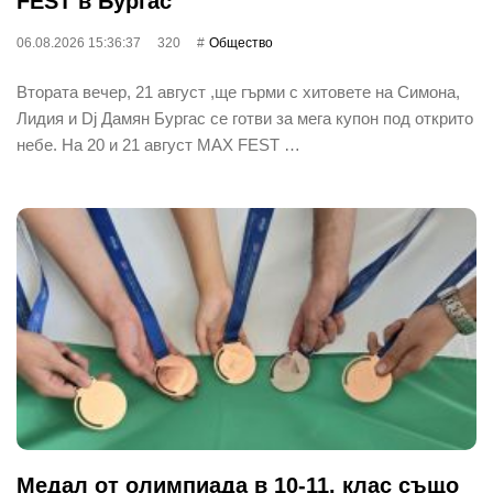
FEST в Бургас
06.08.2026 15:36:37
320
Общество
Втората вечер, 21 август ,ще гърми с хитовете на Симона,
Лидия и Dj Дамян Бургас се готви за мега купон под открито
небе. На 20 и 21 август MAX FEST …
Медал от олимпиада в 10-11. клас също