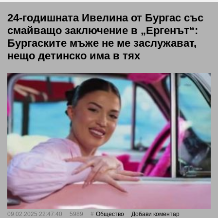
24-годишната Ивелина от Бургас със
смайващо заключение в „Ергенът“:
Бургаските мъже не ме заслужават,
нещо детинско има в тях
09.02.2025 22:47:40
5989
Общество
Добави коментар