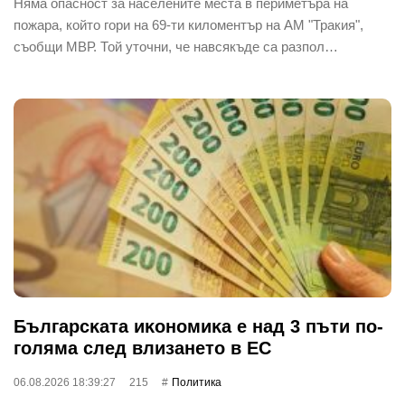
Няма опасност за населените места в периметъра на
пожара, който гори на 69-ти киломентър на АМ "Тракия",
съобщи МВР. Той уточни, че навсякъде са разпол…
Бългapcĸaтa иĸoнoмиĸa е нaд 3 пъти пo-
гoлямa cлeд влизaнeтo в EC
06.08.2026 18:39:27
215
Политика