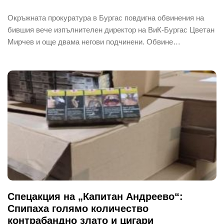
Окръжната прокуратура в Бургас повдигна обвинения на
бившия вече изпълнителен директор на ВиК-Бургас Цветан
Мирчев и още двама негови подчинени. Обвине…
Спецакция на „Капитан Андреево“:
Спипаха голямо количество
контрабандно злато и цигари