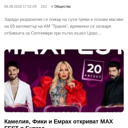
06.08.2026 17:02:09
262
Общество
Заради разразилия се пожар на сухи треви и лозови масиви
на 69 километър на АМ "Тракия", временно се затваря
отбивката за Септември при пътен възел Церо…
Камелия, Фики и Емрах откриват MAX