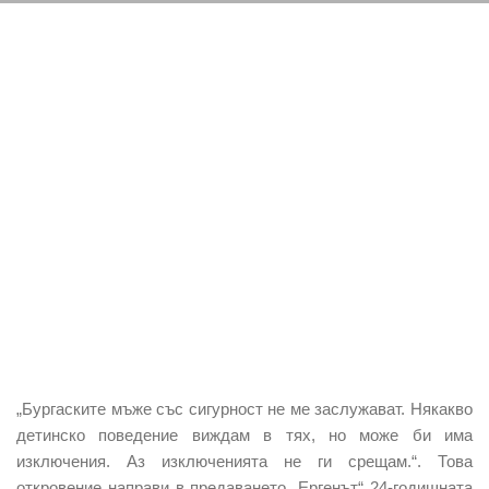
„Бургаските мъже със сигурност не ме заслужават. Някакво
детинско поведение виждам в тях, но може би има
изключения. Аз изключенията не ги срещам.“. Това
откровение направи в предаването „Ергенът“ 24-годишната