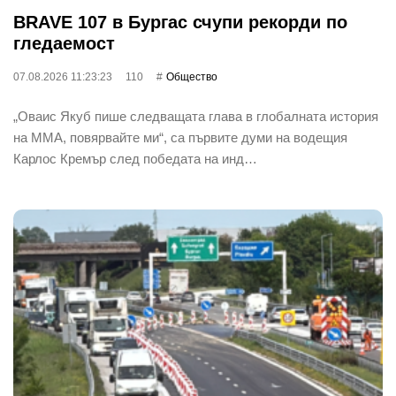
BRAVE 107 в Бургас счупи рекорди по
гледаемост
07.08.2026 11:23:23
110
Общество
„Оваис Якуб пише следващата глава в глобалната история
на ММА, повярвайте ми“, са първите думи на водещия
Карлос Кремър след победата на инд…