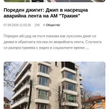
Пореден джигит: Джип в насрещна
аварийна лента на АМ "Тракия"
07.08.2026 11:03:28
156
Общество
Пореден абсурд на пътя показва как луксозен джип се
движи в обратната посока по аварийната лента. Случката
се разпространява с видео в социалните мрежи …