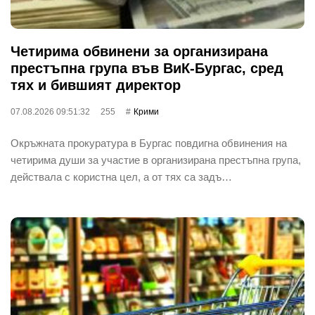
Четирима обвинени за организирана
престъпна група във ВиК-Бургас, сред
тях и бившият директор
07.08.2026 09:51:32
255
Крими
Окръжната прокуратура в Бургас повдигна обвинения на
четирима души за участие в организирана престъпна група,
действала с користна цел, а от тях са задъ…