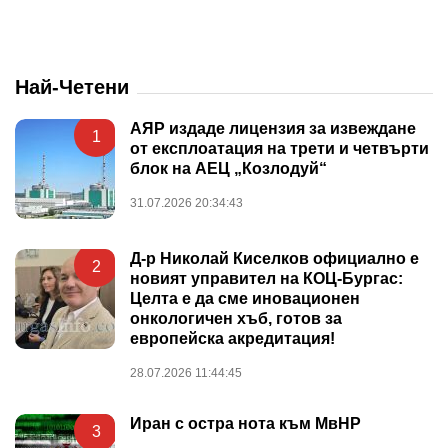
Най-Четени
АЯР издаде лицензия за извеждане
1
от експлоатация на трети и четвърти
блок на АЕЦ „Козлодуй“
31.07.2026 20:34:43
Д-р Николай Киселков официално е
2
новият управител на КОЦ-Бургас:
Целта е да сме иновационен
онкологичен хъб, готов за
европейска акредитация!
28.07.2026 11:44:45
Иран с остра нота към МвНР
3