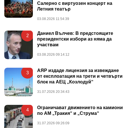
Салерно с виртуозен концерт на
Летния театър
03.08.2026 11:54:39
Даниел Вълчев: В предстоящите
2
президентски избори аз няма да
участвам
03.08.2026 09:14:12
АЯР издаде лицензия за извеждане
3
от експлоатация на трети и четвърти
блок на АЕЦ „Козлодуй“
31.07.2026 20:34:43
Ограничават движението на камиони
4
по АМ „Тракия“ и „Струма“
31.07.2026 09:26:09