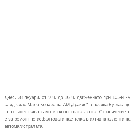
Днес, 28 януари, от 9 ч. до 16 ч.
движението при 105-и к
м
след село Мало Конаре на
АМ „Тракия“
в посока Бургас ще
се осъществява
само в скоростната лента.
Ограничението
е за
ремонт по асфалтовата настилка
в активната лента на
автомагистралата.