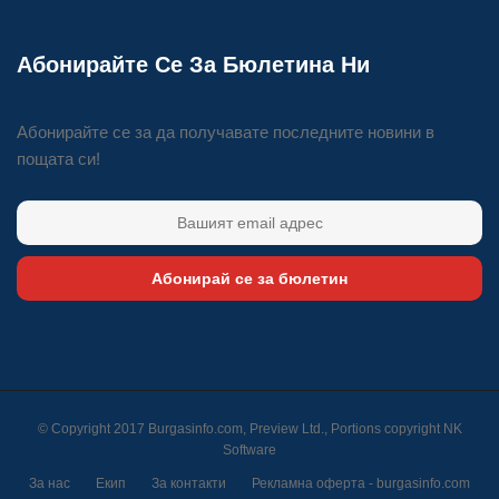
Абонирайте Се За Бюлетина Ни
Абонирайте се за да получавате последните новини в
пощата си!
Абонирай се за бюлетин
© Copyright 2017 Burgasinfo.com, Preview Ltd., Portions copyright
NK
Software
За нас
Екип
За контакти
Рекламна оферта - burgasinfo.com