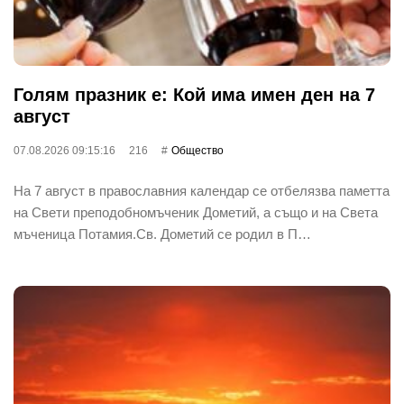
Голям празник е: Кой има имен ден на 7
август
07.08.2026 09:15:16
216
Общество
На 7 август в православния календар се отбелязва паметта
на Свети преподобномъченик Дометий, а също и на Света
мъченица Потамия.Св. Дометий се родил в П…