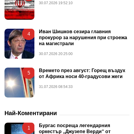
30.07.2026 19:52:10
Иван Шишков сезира главния
4
прокурор за нарушения при строежа
на магистрали
30.07.2026 20:25:00
Времето през август: Горещ въздух
5
от Африка носи 40-градусови жеги
31.07.2026 08:54:33
Най-Коментирани
Бургас посреща легендарния
1
оркестър „Джузепе Верди“ от