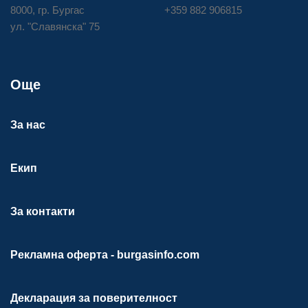
8000, гр. Бургас
+359 882 906815
ул. "Славянска" 75
Още
За нас
Екип
За контакти
Рекламна оферта - burgasinfo.com
Декларация за поверителност