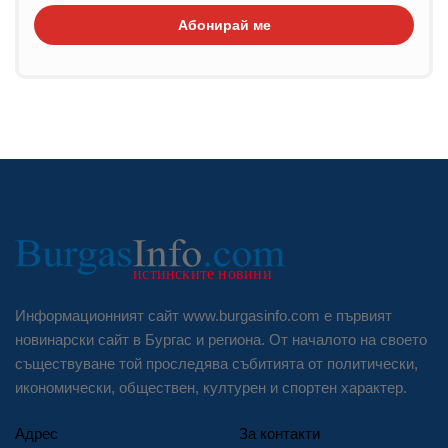
Абонирай ме
Информационният сайт www.burgasinfo.com е първият
новинарски сайт в Бургас и региона. От началото на своето
съществуване той проследява събитията от политически,
икономически, обществен, културен и спортен характер.
Адрес
За контакти