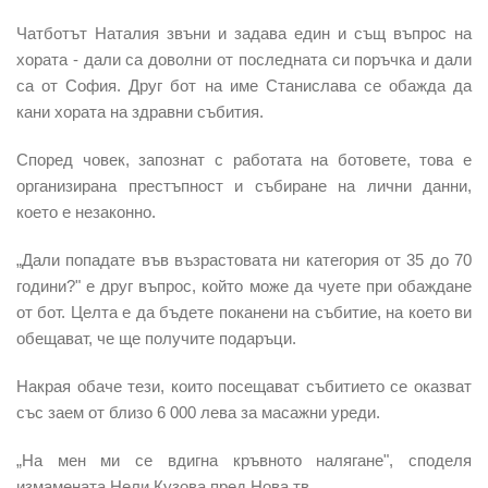
Чатботът Наталия звъни и задава един и същ въпрос на
хората - дали са доволни от последната си поръчка и дали
са от София. Друг бот на име Станислава се обажда да
кани хората на здравни събития.
Според човек, запознат с работата на ботовете, това е
организирана престъпност и събиране на лични данни,
което е незаконно.
„Дали попадате във възрастовата ни категория от 35 до 70
години?" е друг въпрос, който може да чуете при обаждане
от бот. Целта е да бъдете поканени на събитие, на което ви
обещават, че ще получите подаръци.
Накрая обаче тези, които посещават събитието се оказват
със заем от близо 6 000 лева за масажни уреди.
„На мен ми се вдигна кръвното налягане", споделя
измамената Нели Кузова пред Нова тв.