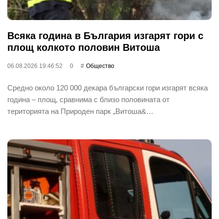
Всяка година в България изгарят гори с
площ колкото половин Витоша
06.08.2026 19:46:52
0
Общество
Средно около 120 000 декара български гори изгарят всяка
година – площ, сравнима с близо половината от
територията на Природен парк „Витоша&…