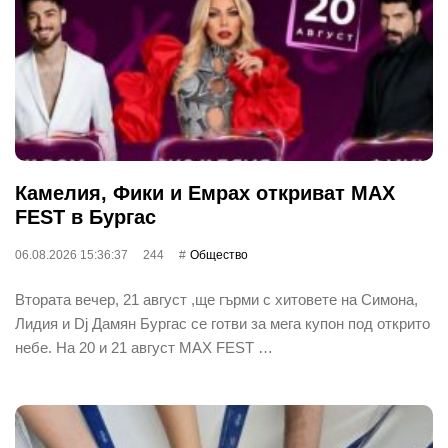
Камелия, Фики и Емрах откриват MAX
FEST в Бургас
06.08.2026 15:36:37
244
Общество
Втората вечер, 21 август ,ще гърми с хитовете на Симона,
Лидия и Dj Дамян Бургас се готви за мега купон под открито
небе. На 20 и 21 август MAX FEST …