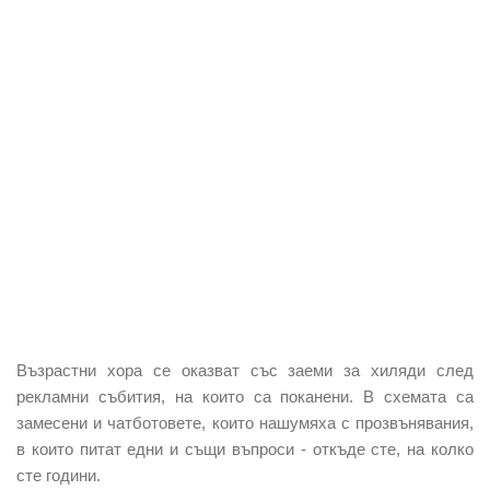
Възрастни хора се оказват със заеми за хиляди след
рекламни събития, на които са поканени. В схемата са
замесени и чатботовете, които нашумяха с прозвънявания,
в които питат едни и същи въпроси - откъде сте, на колко
сте години.