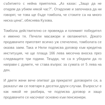
събитието с нейна приятелка. „Аз казах: „Защо да не
отидем да убием някой час?". Отидохме и започнаха да ни
говорят, че това ще бъде томбола, че стоките са на много
ниска цена", обяснява Кузова.
Томбола действително се провежда и големият победител
е именно тя. Печели масажори и овлажнител. Докато
продавачите приготвят всичко уж спечелено, томболата се
оказва заем. Така и Нели подписва договор към кредитна
институция, че ще плаща 166 лева месечна вноска през
следващите три години. Твърди, че са я убедили да го
направи с думите, че става въпрос за сумата от 5 лева на
ден.
И двете жени вече опитват да прекратят договорите си, а
разказът им се повтаря в десетки други случаи. Въпросът е
как никой не разбира, че подписва договор и защо
продавачите се насочват основно към пенсионери.