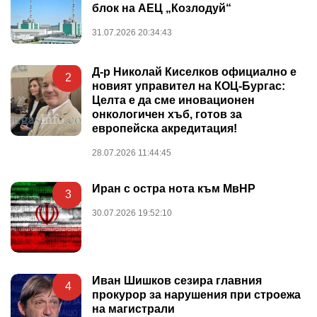
блок на АЕЦ „Козлодуй“
31.07.2026 20:34:43
Д-р Николай Киселков официално е
2
новият управител на КОЦ-Бургас:
Целта е да сме иновационен
онкологичен хъб, готов за
европейска акредитация!
28.07.2026 11:44:45
Иран с остра нота към МвНР
3
30.07.2026 19:52:10
Иван Шишков сезира главния
4
прокурор за нарушения при строежа
на магистрали