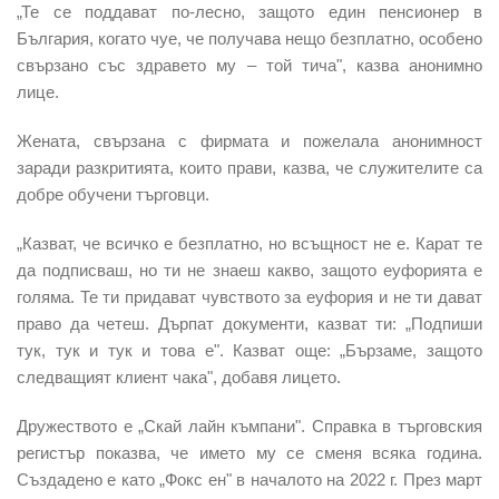
„Те се поддават по-лесно, защото един пенсионер в
България, когато чуе, че получава нещо безплатно, особено
свързано със здравето му – той тича", казва анонимно
лице.
Жената, свързана с фирмата и пожелала анонимност
заради разкритията, които прави, казва, че служителите са
добре обучени търговци.
„Казват, че всичко е безплатно, но всъщност не е. Карат те
да подписваш, но ти не знаеш какво, защото еуфорията е
голяма. Те ти придават чувството за еуфория и не ти дават
право да четеш. Дърпат документи, казват ти: „Подпиши
тук, тук и тук и това е". Казват още: „Бързаме, защото
следващият клиент чака", добавя лицето.
Дружеството е „Скай лайн къмпани". Справка в търговския
регистър показва, че името му се сменя всяка година.
Създадено е като „Фокс ен" в началото на 2022 г. През март