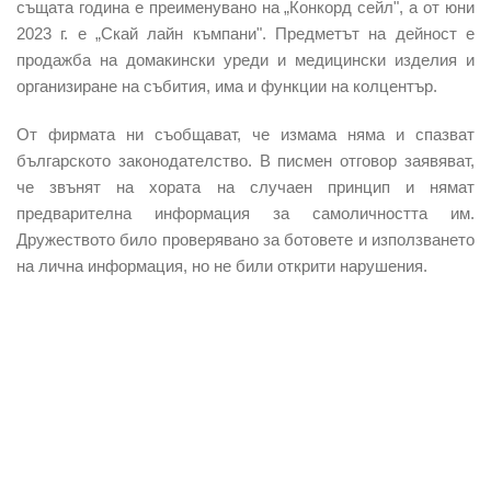
същата година е преименувано на „Конкорд сейл", а от юни
2023 г. е „Скай лайн къмпани". Предметът на дейност е
продажба на домакински уреди и медицински изделия и
организиране на събития, има и функции на колцентър.
От фирмата ни съобщават, че измама няма и спазват
българското законодателство. В писмен отговор заявяват,
че звънят на хората на случаен принцип и нямат
предварителна информация за самоличността им.
Дружеството било проверявано за ботовете и използването
на лична информация, но не били открити нарушения.