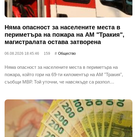
Няма опасност за населените места в
периметъра на пожара на АМ "Тракия",
магистралата остава затворена
06.08.2026 18:45:46
159
Общество
Няма опасност за населените места в периметъра на
пожара, който гори на 69-ти киломентър на АМ "Тракия",
съобщи МВР. Той уточни, че навсякъде са разпол…