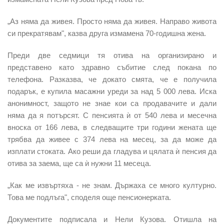
„Аз няма да живея. Просто няма да живея. Направо живота
си прекратявам", казва друга измамена 70-годишна жена.
Преди две седмици тя отива на организирано и
представено като здравно събитие след покана по
телефона. Разказва, че докато смята, че е получила
подарък, е купила масажни уреди за над 5 000 лева. Иска
анонимност, защото не знае кои са продавачите и дали
няма да я потърсят. С пенсията ѝ от 540 лева и месечна
вноска от 166 лева, в следващите три години жената ще
трябва да живее с 374 лева на месец, за да може да
изплати стоката. Ако реши да гладува и цялата ѝ пенсия да
отива за заема, ще са ѝ нужни 11 месеца.
„Как ме извъртяха - не знам. Държаха се много културно.
Това ме подлъга", споделя още пенсионерката.
Документите подписала и Нели Кузова. Отишла на