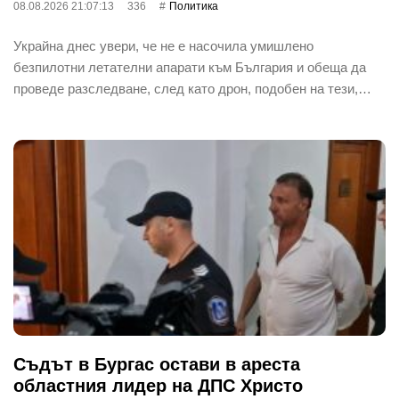
08.08.2026 21:07:13
336
Политика
Украйна днес увери, че не е насочила умишлено
безпилотни летателни апарати към България и обеща да
проведе разследване, след като дрон, подобен на тези,…
Съдът в Бургас остави в ареста
областния лидер на ДПС Христо