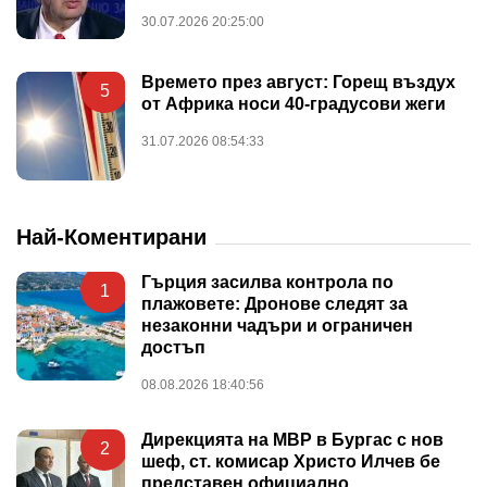
30.07.2026 20:25:00
Времето през август: Горещ въздух
5
от Африка носи 40-градусови жеги
31.07.2026 08:54:33
Най-Коментирани
Гърция засилва контрола по
1
плажовете: Дронове следят за
незаконни чадъри и ограничен
достъп
08.08.2026 18:40:56
Дирекцията на МВР в Бургас с нов
2
шеф, ст. комисар Христо Илчев бе
представен официално