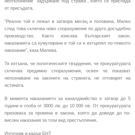
неотклонение "задържане под стража", което се приспада
от присъдата.
"Реално той е лежал в затвора месец и половина. Малко
след това сключва ново споразумение по друго досъдебно
производство. Както изисква българският закон,
наказанията са кумулирани и той си е изтърпял по-тежкото
наказание", каза Милева.
Тя изтъкна, че политическите твърдения, че прокуратурата
сключва предимно споразумения, освен че показват
непознаване на законите на страната, не отговарят на
истината.
В момента наказанието за каналджийство е затвор до 5
години и глоба от 3000 лв. до 10 000 лв. От прокуратурата
призоваха за промяна в закона, която да доведе до по-
високи наказания за този вид престъпления.
Източник и кадър БНТ