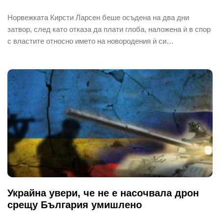
Норвежката Кирсти Ларсен беше осъдена на два дни
затвор, след като отказа да плати глоба, наложена ѝ в спор
с властите относно името на новородения ѝ си…
Украйна увери, че не е насочвала дрон
срещу България умишлено