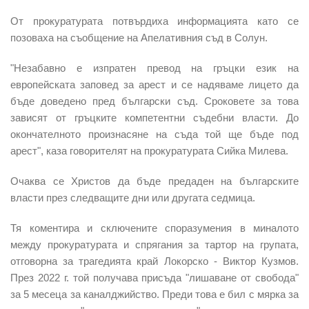
От прокуратурата потвърдиха информацията като се
позоваха на съобщение на Апелативния съд в Солун.
"Незабавно е изпратен превод на гръцки език на
европейската заповед за арест и се надяваме лицето да
бъде доведено пред български съд. Сроковете за това
зависят от гръцките компетентни съдебни власти. До
окончателното произнасяне на съда той ще бъде под
арест", каза говорителят на прокуратурата Сийка Милева.
Очаква се Христов да бъде предаден на българските
власти през следващите дни или другата седмица.
Тя коментира и сключените споразумения в миналото
между прокуратурата и спрягания за тартор на групата,
отговорна за трагедията край Локорско - Виктор Кузмов.
През 2022 г. той получава присъда "лишаване от свобода"
за 5 месеца за каналджийство. Преди това е бил с мярка за