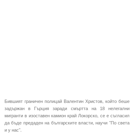
Бившият граничен полицай Валентин Христов, който беше
задържан в Гърция заради смъртта на 18 нелегални
мигранти в изоставен камион край Локорско, се е съгласил
да бъде предаден на българските власти, научи "По света
и у нас".