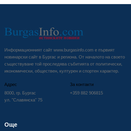
Информационният сайт www.burgasinfo.com е първият
новинарски сайт в Бургас и региона. От началото на своето
съществуване той проследява събитията от политически,
икономически, обществен, културен и спортен характер.
Адрес
За контакти
8000, гр. Бургас
+359 882 906815
ул. "Славянска" 75
Още