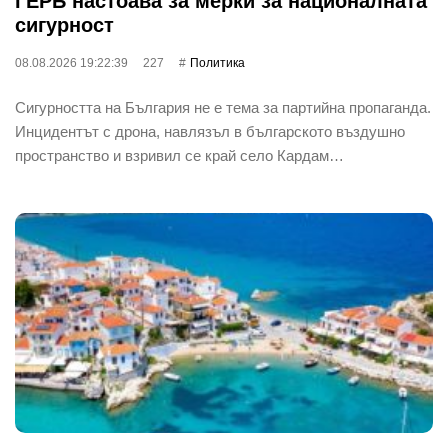
ГЕРБ настоава за мерки за националната
сигурност
08.08.2026 19:22:39
227
Политика
Сигурността на България не е тема за партийна пропаганда.
Инцидентът с дрона, навлязъл в българското въздушно
пространство и взривил се край село Кардам…