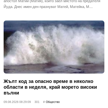
апостол Матий (Матия), който заел мястото на предателя
Йуда. Днес имен ден празнуват Матей, Матейка, М…
Жълт код за опасно време в няколко
области в неделя, край морето високи
вълни
09.08.2026 08:29:09
301
Общество