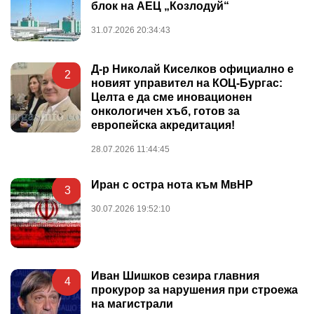
блок на АЕЦ „Козлодуй“
31.07.2026 20:34:43
Д-р Николай Киселков официално е
2
новият управител на КОЦ-Бургас:
Целта е да сме иновационен
онкологичен хъб, готов за
европейска акредитация!
28.07.2026 11:44:45
Иран с остра нота към МвНР
3
30.07.2026 19:52:10
Иван Шишков сезира главния
4
прокурор за нарушения при строежа
на магистрали