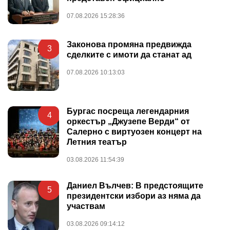
07.08.2026 15:28:36
Законова промяна предвижда
3
сделките с имоти да станат ад
07.08.2026 10:13:03
Бургас посреща легендарния
4
оркестър „Джузепе Верди“ от
Салерно с виртуозен концерт на
Летния театър
03.08.2026 11:54:39
Даниел Вълчев: В предстоящите
5
президентски избори аз няма да
участвам
03.08.2026 09:14:12