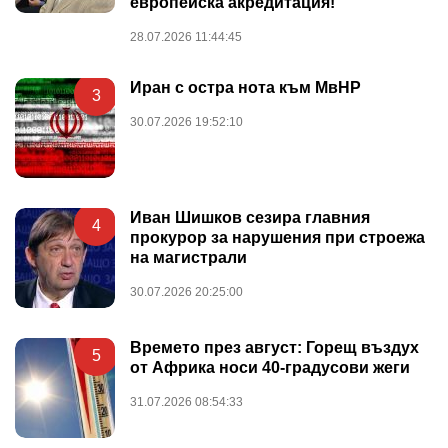
европейска акредитация!
28.07.2026 11:44:45
Иран с остра нота към МвНР
3
30.07.2026 19:52:10
Иван Шишков сезира главния
4
прокурор за нарушения при строежа
на магистрали
30.07.2026 20:25:00
Времето през август: Горещ въздух
5
от Африка носи 40-градусови жеги
31.07.2026 08:54:33