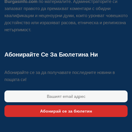
Burgasinfo.com
по материалите. Администраторите си
запазват правото да премахват коментари с обидни
квалификации и нецензурни думи, които уронват човешкото
достойнство или изразяват расова, етническа и религиозна
нетърпимост.
Абонирайте Се За Бюлетина Ни
Абонирайте се за да получавате последните новини в
пощата си!
Абонирай се за бюлетин