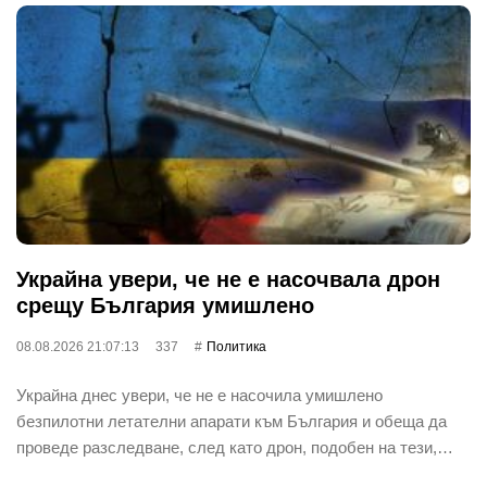
Украйна увери, че не е насочвала дрон
срещу България умишлено
08.08.2026 21:07:13
337
Политика
Украйна днес увери, че не е насочила умишлено
безпилотни летателни апарати към България и обеща да
проведе разследване, след като дрон, подобен на тези,…