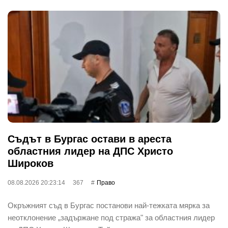
Съдът в Бургас остави в ареста
областния лидер на ДПС Христо
Широков
08.08.2026 20:23:14
367
Право
Окръжният съд в Бургас постанови най-тежката мярка за
неотклонение „задържане под стража" за областния лидер