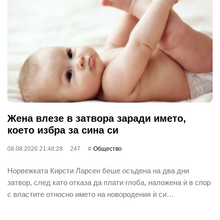
Жена влезе в затвора заради името,
което избра за сина си
08.08.2026 21:48:28
247
Общество
Норвежката Кирсти Ларсен беше осъдена на два дни
затвор, след като отказа да плати глоба, наложена ѝ в спор
с властите относно името на новородения ѝ си…