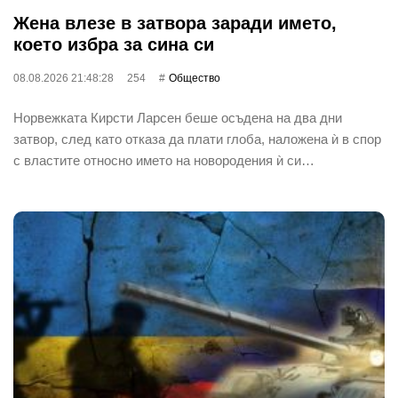
Жена влезе в затвора заради името,
което избра за сина си
08.08.2026 21:48:28
254
Общество
Норвежката Кирсти Ларсен беше осъдена на два дни
затвор, след като отказа да плати глоба, наложена ѝ в спор
с властите относно името на новородения ѝ си…