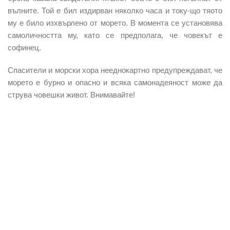
вълните. Той е бил издирван няколко часа и току-що тяото
му е било изхвърлено от морето. В момента се установява
самоличността му, като се предполага, че човекът е
софинец.
Спасители и морски хора нееднокартно предупреждават, че
морето е бурно и опасно и всяка самонадеяност може да
струва човешки живот. Внимавайте!