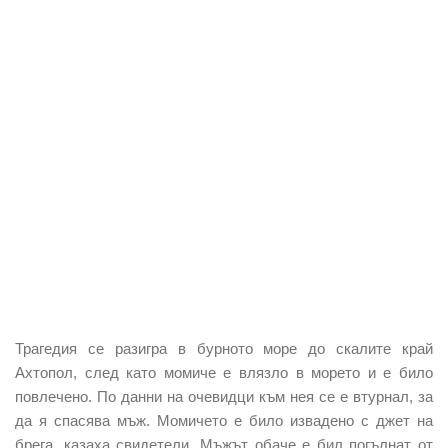
Трагедия се разигра в бурното море до скалите край
Ахтопол, след като момиче е влязло в морето и е било
повлечено. По данни на очевидци към нея се е втурнал, за
да я спасява мъж. Момичето е било извадено с джет на
брега, казаха свидетели. Мъжът обаче е бил погълнат от