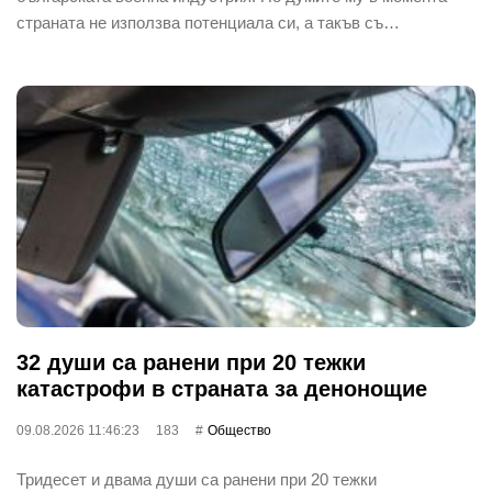
страната не използва потенциала си, а такъв съ…
32 души са ранени при 20 тежки
катастрофи в страната за денонощие
09.08.2026 11:46:23
183
Общество
Тридесет и двама души са ранени при 20 тежки