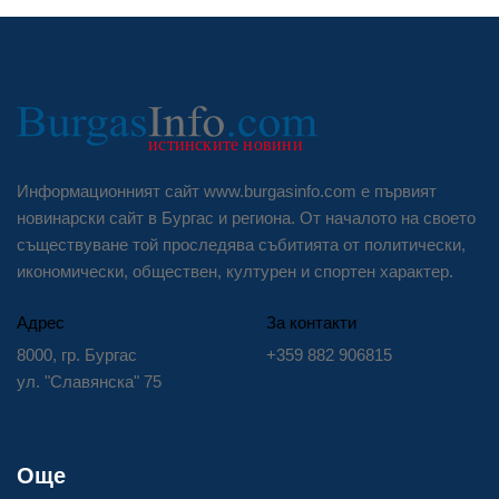
Информационният сайт www.burgasinfo.com е първият
новинарски сайт в Бургас и региона. От началото на своето
съществуване той проследява събитията от политически,
икономически, обществен, културен и спортен характер.
Адрес
За контакти
8000, гр. Бургас
+359 882 906815
ул. "Славянска" 75
Още