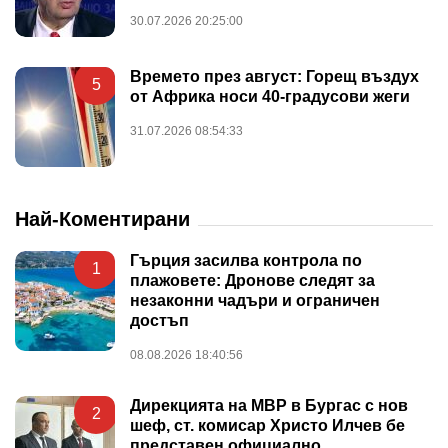
30.07.2026 20:25:00
Времето през август: Горещ въздух
5
от Африка носи 40-градусови жеги
31.07.2026 08:54:33
Най-Коментирани
Гърция засилва контрола по
1
плажовете: Дронове следят за
незаконни чадъри и ограничен
достъп
08.08.2026 18:40:56
Дирекцията на МВР в Бургас с нов
2
шеф, ст. комисар Христо Илчев бе
представен официално