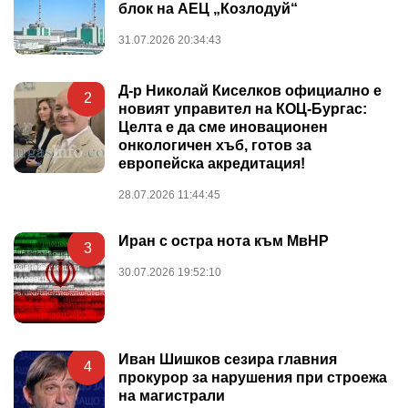
блок на АЕЦ „Козлодуй“
31.07.2026 20:34:43
Д-р Николай Киселков официално е
2
новият управител на КОЦ-Бургас:
Целта е да сме иновационен
онкологичен хъб, готов за
европейска акредитация!
28.07.2026 11:44:45
Иран с остра нота към МвНР
3
30.07.2026 19:52:10
Иван Шишков сезира главния
4
прокурор за нарушения при строежа
на магистрали