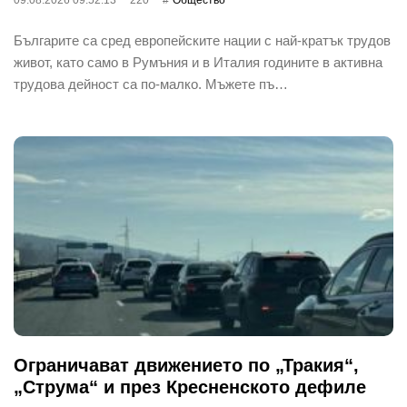
Българите са сред европейските нации с най-кратък трудов
живот, като само в Румъния и в Италия годините в активна
трудова дейност са по-малко. Мъжете пъ…
Ограничават движението по „Тракия“,
„Струма“ и през Кресненското дефиле