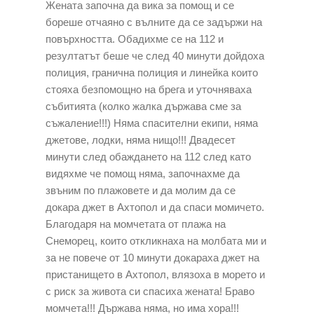
Жената започна да вика за помощ и се
бореше отчаяно с вълните да се задържи на
повърхността. Обадихме се на 112 и
резултатът беше че след 40 минути дойдоха
полиция, гранична полиция и линейка които
стояха безпомощно на брега и уточняваха
събитията (колко жалка държава сме за
съжаление!!!) Няма спасителни екипи, няма
джетове, лодки, няма нищо!!! Двадесет
минути след обаждането на 112 след като
видяхме че помощ няма, започнахме да
звъним по плажовете и да молим да се
докара джет в Ахтопол и да спаси момичето.
Благодаря на момчетата от плажа на
Снеморец, които откликнаха на молбата ми и
за не повече от 10 минути докараха джет на
пристанището в Ахтопол, влязоха в морето и
с риск за живота си спасиха жената! Браво
момчета!!! Държава няма, но има хора!!!