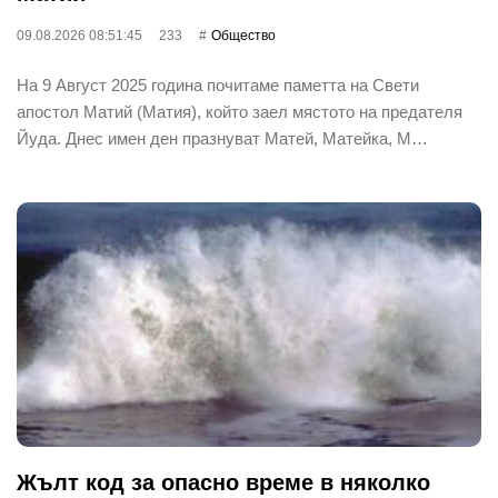
09.08.2026 08:51:45
233
Общество
На 9 Август 2025 година почитаме паметта на Свети
апостол Матий (Матия), който заел мястото на предателя
Йуда. Днес имен ден празнуват Матей, Матейка, М…
Жълт код за опасно време в няколко