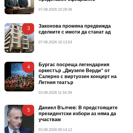
07.08.2026 15:28:36
Законова промяна предвижда
3
сделките с имоти да станат ад
07.08.2026 10:13:03
Бургас посреща легендарния
4
оркестър „Джузепе Верди“ от
Салерно с виртуозен концерт на
Летния театър
03.08.2026 11:54:39
Даниел Вълчев: В предстоящите
5
президентски избори аз няма да
участвам
03.08.2026 09:14:12