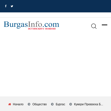
Начало
Общество
Бургас
Кукери Превзеха Б...