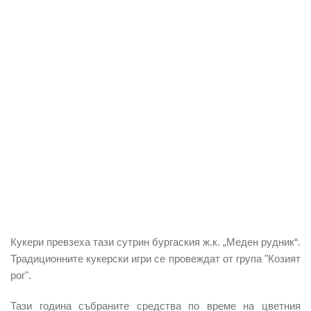
Кукери превзеха тази сутрин бургаския ж.к. „Меден рудник“.
Традиционните кукерски игри се провеждат от група "Козият
рог".
Тази година събраните средства по време на цветния