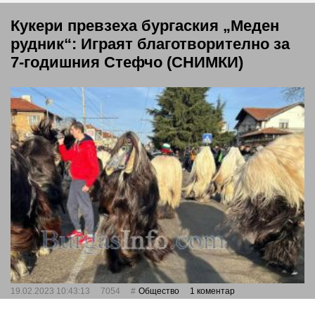
Кукери превзеха бургаския „Меден
рудник“: Играят благотворително за
7-годишния Стефчо (СНИМКИ)
19.02.2023 10:43:13
7054
Общество
1 коментар