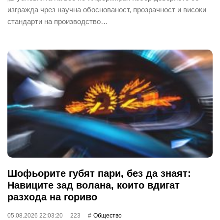
изгражда чрез научна обоснованост, прозрачност и високи
стандарти на производство…
Шофьорите губят пари, без да знаят:
Навиците зад волана, които вдигат
разхода на гориво
05.08.2026 22:03:20
223
Общество