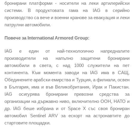
бронирани платформи - носители на леки артилерийски
системи. В продуктовата гама на IAG в серийно
производство са вече и военни кранове за евакуация и леки
патрулни автомобили.
Повече за International Armored Group:
IAG е един от най-технологично напредналите
производители на напълно защитени бронирани
автомобили в света, с над 1000 служители на пет
континента. Към момента заводи на IAG има в САЩ,
Обединените арабски емирства и Турция, а филиали, освен
в България, има и във Великобритания, Ирак и Пакистан.
IAG осигурява бронирани превозни средства за
организации на държавно ниво, включително ООН, НАТО и
др. IAG беше избрана и от Space X със своя брониран
автомобил Sentinel ARV за ескорт на астронавтите до
стартовите площадки.