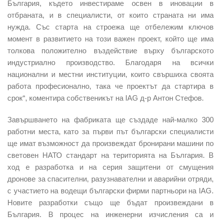
България, където инвестираме освен в иновации в
отбраната, и в специалисти, от които страната ни има
нужда. Със старта на строежа ще отбележим ключов
момент в развитието на този важен проект, който ще има
толкова положително въздействие върху българското
индустриално производство. Благодаря на всички
национални и местни институции, които свършиха своята
работа професионално, така че проектът да стартира в
срок“, коментира собственикът на IAG д-р Антон Стефов.
Завършването на фабриката ще създаде най-малко 300
работни места, като за първи път български специалисти
ще имат възможност да произвеждат бронирани машини по
световен НАТО стандарт на територията на България. В
ход е разработка и на серия защитени от смущения
дронове за спасителни, разузнавателни и аварийни отряди,
с участието на водещи български фирми партньори на IAG.
Новите разработки също
ще бъдат произвеждани в
България. В процес на инженерни изчисления са и