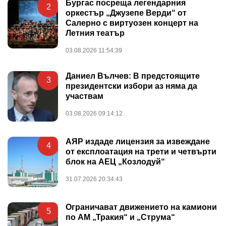
Бургас посреща легендарния
2
оркестър „Джузепе Верди“ от
Салерно с виртуозен концерт на
Летния театър
03.08.2026 11:54:39
Даниел Вълчев: В предстоящите
3
президентски избори аз няма да
участвам
03.08.2026 09:14:12
АЯР издаде лицензия за извеждане
4
от експлоатация на трети и четвърти
блок на АЕЦ „Козлодуй“
31.07.2026 20:34:43
Ограничават движението на камиони
5
по АМ „Тракия“ и „Струма“