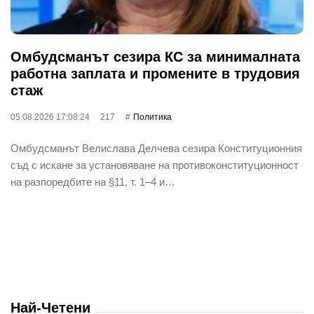
Омбудсманът сезира КС за минималната
работна заплата и промените в трудовия
стаж
05.08.2026 17:08:24
217
Политика
Омбудсманът Велислава Делчева сезира Конституционния
съд с искане за установяване на противоконституционност
на разпоредбите на §11, т. 1–4 и…
Най-Четени