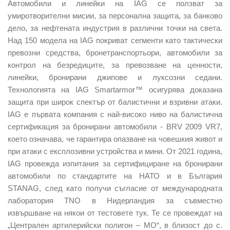
Автомобили и линейки на IAG се ползват за
умиротворителни мисии, за персонална защита, за банково
дело, за нефтената индустрия в различни точки на света.
Над 150 модела на IAG покриват сегменти като тактически
превозни средства, бронетранспортьори, автомобили за
контрол на безредиците, за превозване на ценности,
линейки, бронирани джипове и луксозни седани.
Технологията на IAG Smartarmor™ осигурява доказана
защита при широк спектър от балистични и взривни атаки.
IAG е първата компания с най-високо ниво на балистична
сертификация за бронирани автомобили - BRV 2009 VR7,
което означава, че гарантира опазване на човешкия живот и
при атаки с експлозивни устройства и мини. От 2021 година,
IAG провежда изпитания за сертифициране на бронирани
автомобили по стандартите на НАТО и в България
STANAG, след като получи съгласие от международната
лаборатория TNO в Нидерландия за съвместно
извършване на някои от тестовете тук. Те се провеждат на
„Централен артилерийски полигон – МО“, в близост до с.