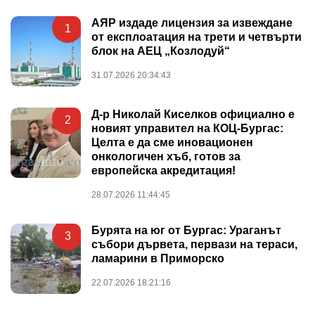
АЯР издаде лицензия за извеждане
1
от експлоатация на трети и четвърти
блок на АЕЦ „Козлодуй“
31.07.2026 20:34:43
Д-р Николай Киселков официално е
2
новият управител на КОЦ-Бургас:
Целта е да сме иновационен
онкологичен хъб, готов за
европейска акредитация!
28.07.2026 11:44:45
Бурята на юг от Бургас: Ураганът
3
събори дървета, первази на тераси,
ламарини в Приморско
22.07.2026 18:21:16