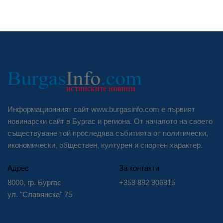
Информационният сайт www.burgasinfo.com е първият
новинарски сайт в Бургас и региона. От началото на своето
съществуване той проследява събитията от политически,
икономически, обществен, културен и спортен характер.
Адрес
За контакти
8000, гр. Бургас
+359 882 906815
ул. "Славянска" 75