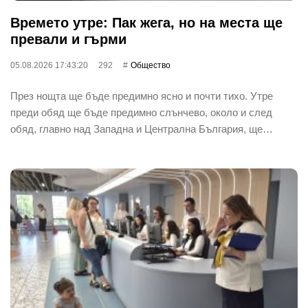
Времето утре: Пак жега, но на места ще
превали и гърми
05.08.2026 17:43:20
292
Общество
През нощта ще бъде предимно ясно и почти тихо. Утре
преди обяд ще бъде предимно слънчево, около и след
обяд, главно над Западна и Централна България, ще…