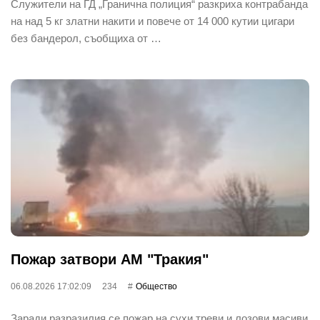
Служители на ГД „Гранична полиция“ разкриха контрабанда
на над 5 кг златни накити и повече от 14 000 кутии цигари
без бандерол, съобщиха от …
Пожар затвори АМ "Тракия"
06.08.2026 17:02:09
234
Общество
Заради разразилия се пожар на сухи треви и лозови масиви