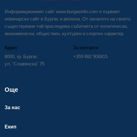
Информационният сайт www.burgasinfo.com е първият
новинарски сайт в Бургас и региона. От началото на своето
съществуване той проследява събитията от политически,
икономически, обществен, културен и спортен характер.
Адрес
За контакти
8000, гр. Бургас
+359 882 906815
ул. "Славянска" 75
Още
За нас
Екип