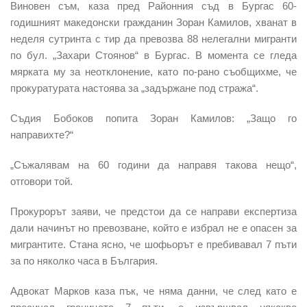
Виновен съм, каза пред Районния съд в Бургас 60-
годишният македонски гражданин Зоран Камилов, хванат в
неделя сутринта с тир да превозва 88 нелегални мигранти
по бул. „Захари Стоянов“ в Бургас. В момента се гледа
мярката му за неотклонение, като по-рано съобщихме, че
прокуратурата настоява за „задържане под стража“.
Съдия Бобоков попита Зоран Камилов: „Защо го
направихте?“
„Съжалявам на 60 години да направя такова нещо“,
отговори той.
Прокурорът заяви, че предстои да се направи експертиза
дали начинът но превозване, който е избрал не е опасен за
мигрантите. Стана ясно, че шофьорът е пребивавал 7 пъти
за по няколко часа в България.
Адвокат Марков каза пък, че няма данни, че след като е