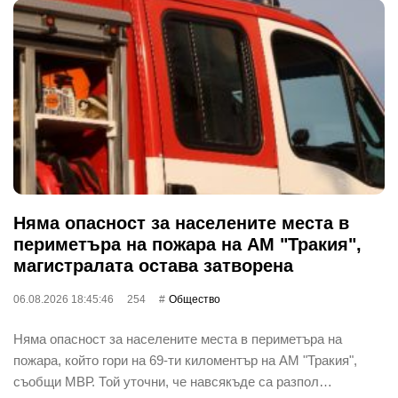
Няма опасност за населените места в
периметъра на пожара на АМ "Тракия",
магистралата остава затворена
06.08.2026 18:45:46
254
Общество
Няма опасност за населените места в периметъра на
пожара, който гори на 69-ти киломентър на АМ "Тракия",
съобщи МВР. Той уточни, че навсякъде са разпол…