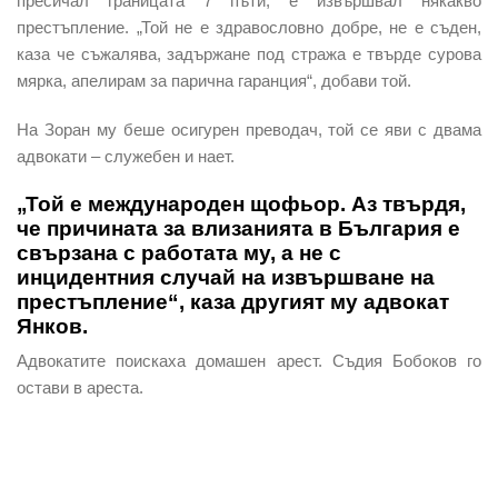
пресичал границата 7 пъти, е извършвал някакво
престъпление. „Той не е здравословно добре, не е съден,
каза че съжалява, задържане под стража е твърде сурова
мярка, апелирам за парична гаранция“, добави той.
На Зоран му беше осигурен преводач, той се яви с двама
адвокати – служебен и нает.
„Той е международен щофьор. Аз твърдя,
че причината за влизанията в България е
свързана с работата му, а не с
инцидентния случай на извършване на
престъпление“, каза другият му адвокат
Янков.
Адвокатите поискаха домашен арест. Съдия Бобоков го
остави в ареста.