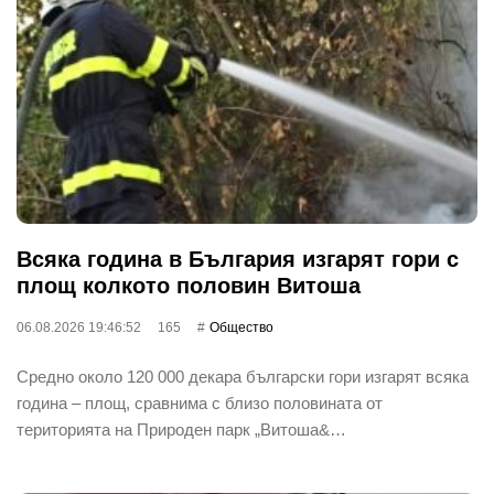
Всяка година в България изгарят гори с
площ колкото половин Витоша
06.08.2026 19:46:52
165
Общество
Средно около 120 000 декара български гори изгарят всяка
година – площ, сравнима с близо половината от
територията на Природен парк „Витоша&…