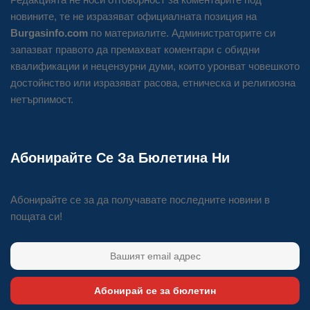
новините, те не изразяват официалната позиция на
Burgasinfo.com
по материалите. Администраторите си
запазват правото да премахват коментари с обидни
квалификации и нецензурни думи, които уронват човешкото
достойнство или изразяват расова, етническа и религиозна
нетърпимост.
Абонирайте Се За Бюлетина Ни
Абонирайте се за да получавате последните новини в
пощата си!
Абонирай се за бюлетин