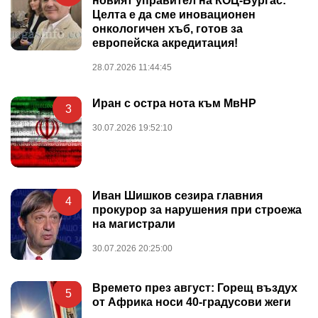
новият управител на КОЦ-Бургас:
Целта е да сме иновационен
онкологичен хъб, готов за
европейска акредитация!
28.07.2026 11:44:45
Иран с остра нота към МвНР
3
30.07.2026 19:52:10
Иван Шишков сезира главния
4
прокурор за нарушения при строежа
на магистрали
30.07.2026 20:25:00
Времето през август: Горещ въздух
5
от Африка носи 40-градусови жеги