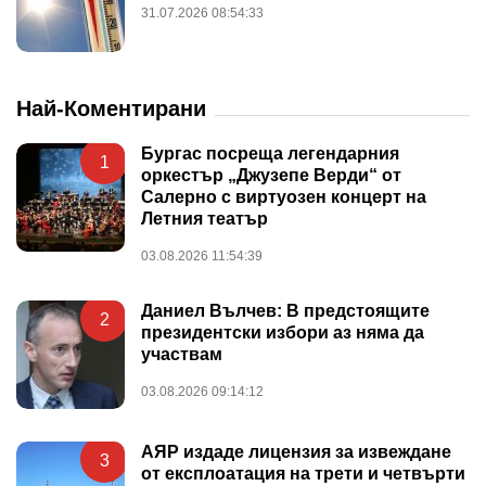
31.07.2026 08:54:33
Най-Коментирани
Бургас посреща легендарния
1
оркестър „Джузепе Верди“ от
Салерно с виртуозен концерт на
Летния театър
03.08.2026 11:54:39
Даниел Вълчев: В предстоящите
2
президентски избори аз няма да
участвам
03.08.2026 09:14:12
АЯР издаде лицензия за извеждане
3
от експлоатация на трети и четвърти