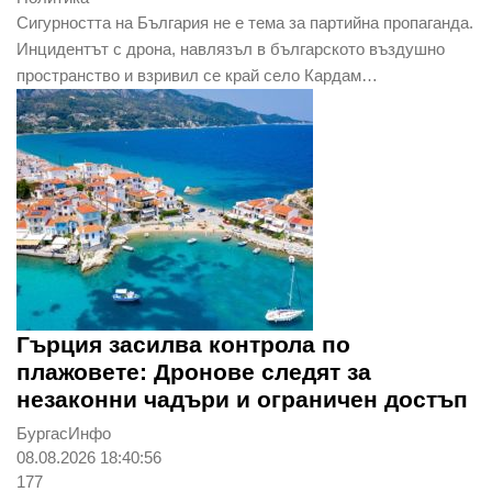
Сигурността на България не е тема за партийна пропаганда.
Инцидентът с дрона, навлязъл в българското въздушно
пространство и взривил се край село Кардам…
Гърция засилва контрола по
плажовете: Дронове следят за
незаконни чадъри и ограничен достъп
БургасИнфо
08.08.2026 18:40:56
177