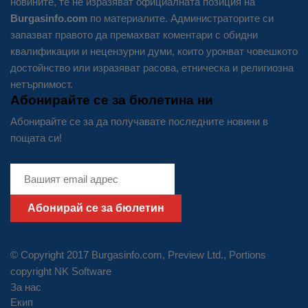
новините, те не изразяват официалната позиция на
Burgasinfo.com
по материалите. Администраторите си
запазват правото да премахват коментари с обидни
квалификации и нецензурни думи, които уронват човешкото
достойнство или изразяват расова, етническа и религиозна
нетърпимост.
Абонирайте се за бюлетина ни
Абонирайте се за да получавате последните новини в
пощата си!
Абонирай се за бюлетин
© Copyright 2017 Burgasinfo.com, Preview Ltd., Portions
copyright
NK Software
За нас
Екип