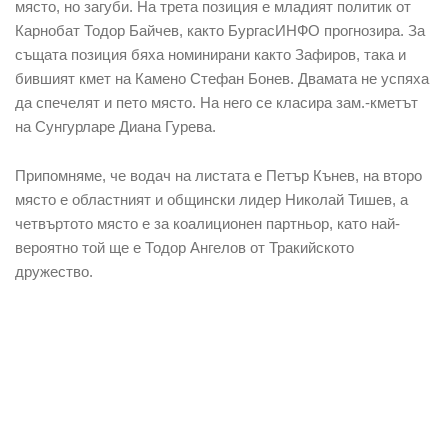
място, но загуби. На трета позиция е младият политик от
Карнобат Тодор Байчев, както БургасИНФО прогнозира. За
същата позиция бяха номинирани както Зафиров, така и
бившият кмет на Камено Стефан Бонев. Двамата не успяха
да спечелят и пето място. На него се класира зам.-кметът
на Сунгурларе Диана Гурева.
Припомняме, че водач на листата е Петър Кънев, на второ
място е областният и общински лидер Николай Тишев, а
четвъртото място е за коалиционен партньор, като най-
вероятно той ще е Тодор Ангелов от Тракийското
дружество.