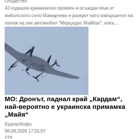
Общество
42-годишен криминално проявен и осъждан мъж от
ямболското село Мамарчево е разкрит като извършител на
палеж на лек автомобил "Мерцедес Майбах", извъ…
МО: Дронът, паднал край „Кардам“,
най-вероятно е украинска примамка
„Майя“
БургасИнфо
08.08.2026 17:31:57
279