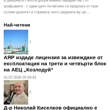
В днешната събота добра новина зарадва част от
шофьорите - с един цент по-евтино се предлага от тази
сутрин дизелът в страната, като средната му це…
Най-четени
1
АЯР издаде лицензия за извеждане от
експлоатация на трети и четвърти блок
на АЕЦ „Козлодуй“
31.07.2026 20:34:43
2
Д-р Николай Киселков официално е