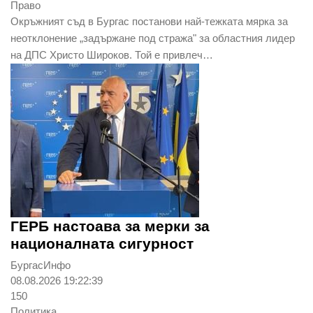
Право
Окръжният съд в Бургас постанови най-тежката мярка за
неотклонение „задържане под стража" за областния лидер
на ДПС Христо Широков. Той е привлеч…
ГЕРБ настоава за мерки за
националната сигурност
БургасИнфо
08.08.2026 19:22:39
150
Политика