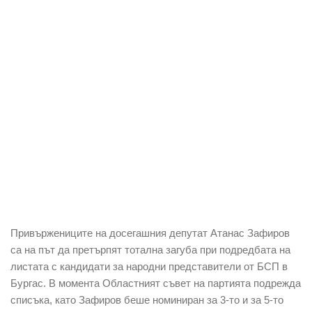
Привържениците на досегашния депутат Атанас Зафиров
са на път да претърпят тотална загуба при подредбата на
листата с кандидати за народни представители от БСП в
Бургас. В момента Областният съвет на партията подрежда
списъка, като Зафиров беше номиниран за 3-то и за 5-то