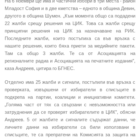
На 6 ноември ще има и частични избори в три места - район
Младост София и в две кметства – едното в община Девин,
другото в община Шумен. „Към момента общо са подадени
22 жалби срещу решения на ЦИК. Това са жалби срещу
принципни решения на ЦИК за назначаване на РИК.
Последните жалби, които постъпиха са във връзка с
нашите решения, които бяха приети за медийните пакети.
Там са общо 3 жалби. Те са от Асоциацията на
регионалните радиа и Асоциацията на печатните издания”,
каза Андреев, цитира го БГНЕС.
Отделно има 25 жалби и сигнали, постъпили във връзка с
проверката, извършени от избиратели в списъците в
подкрепа на партии, коалиции и инициативни комитети.
„Голяма част от тях са свързани с невъзможността или
затруднения да се проверят избирателите в ЦИК”, обясни
Андреев. 5 от жалбите и сигналите съдържат данни, че
личните данни на избиратели са били използвани в
списъците, те са препратени на Комисията за защита на