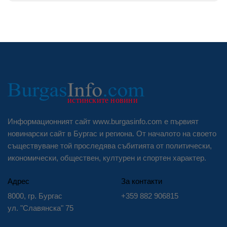
Информационният сайт www.burgasinfo.com е първият
новинарски сайт в Бургас и региона. От началото на своето
съществуване той проследява събитията от политически,
икономически, обществен, културен и спортен характер.
Адрес
За контакти
8000, гр. Бургас
+359 882 906815
ул. "Славянска" 75