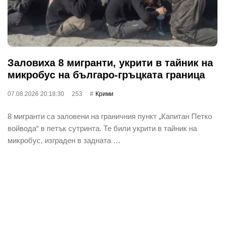
Заловиха 8 мигранти, укрити в тайник на
микробус на българо-гръцката граница
07.08.2026 20:18:30
253
Крими
8 мигранти са заловени на граничния пункт „Капитан Петко
войвода“ в петък сутринта. Те били укрити в тайник на
микробус, изграден в задната …