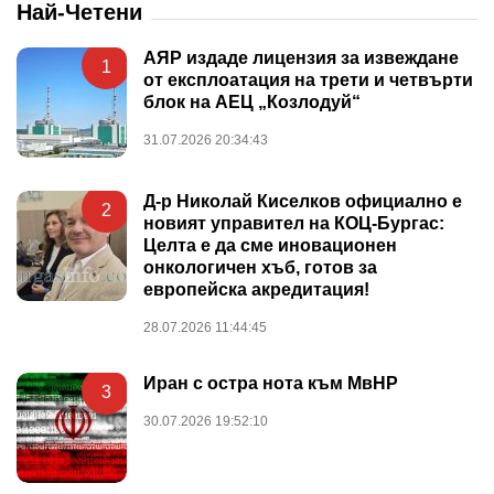
Най-Четени
АЯР издаде лицензия за извеждане
1
от експлоатация на трети и четвърти
блок на АЕЦ „Козлодуй“
31.07.2026 20:34:43
Д-р Николай Киселков официално е
2
новият управител на КОЦ-Бургас:
Целта е да сме иновационен
онкологичен хъб, готов за
европейска акредитация!
28.07.2026 11:44:45
Иран с остра нота към МвНР
3
30.07.2026 19:52:10