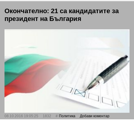
Окончателно: 21 са кандидатите за
президент на България
08.10.2016 19:05:25
1832
Политика
Добави коментар