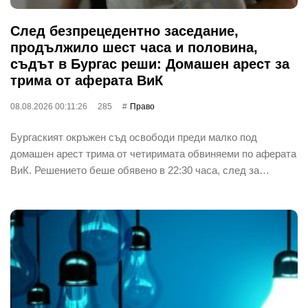
След безпрецедентно заседание,
продължило шест часа и половина,
съдът в Бургас реши: Домашен арест за
трима от аферата ВиК
08.08.2026 00:11:26
285
Право
Бургаският окръжен съд освободи преди малко под
домашен арест трима от четиримата обвиняеми по аферата
ВиК. Решението беше обявено в 22:30 часа, след за…