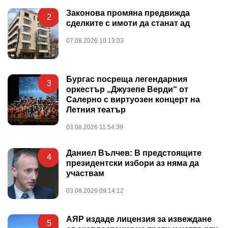
Законова промяна предвижда
2
сделките с имоти да станат ад
07.08.2026 10:13:03
Бургас посреща легендарния
3
оркестър „Джузепе Верди“ от
Салерно с виртуозен концерт на
Летния театър
03.08.2026 11:54:39
Даниел Вълчев: В предстоящите
4
президентски избори аз няма да
участвам
03.08.2026 09:14:12
АЯР издаде лицензия за извеждане
5