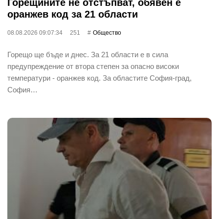
Горещините не отстъпват, обявен е
оранжев код за 21 области
08.08.2026 09:07:34
251
Общество
Горещо ще бъде и днес. За 21 области е в сила
предупреждение от втора степен за опасно високи
температури - оранжев код. За областите София-град,
София…