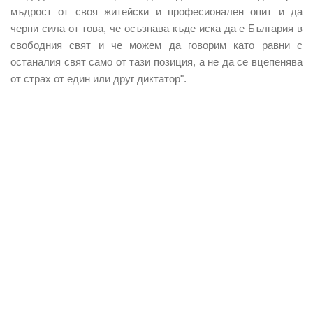
мъдрост от своя житейски и професионален опит и да
черпи сила от това, че осъзнава къде иска да е България в
свободния свят и че можем да говорим като равни с
останалия свят само от тази позиция, а не да се вцепенява
от страх от един или друг диктатор".