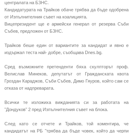
централата на БЗНС.
Кандидатурата на Трайков обаче трябва да бъде одобрена
от Изпълнителния съвет на коалицията.
Вицепрезидент ще е армейски генерал от резерва Съби
Събев, предложен от БЗНС.
Трайков беше един от вариантите за кандидат и явно е
издържал теста най- добре, съобщава Dnes.bg.
Сред възможните претенденти бяха скулпторът проф.
Велислав Минеков, депутатът от Гражданската квота
Гроздан Караджов, Съби Събев, Димо Гяуров, който сам се
отказа от надпреварата.
Всички те изложиха вижданията си за работата на
"Дондуков" 2 пред Изпълнителния съвет на блока.
След като се отчете и Трайков, той коментира, че
кандидатът на РБ "трябва да бъде човек, който да черпи