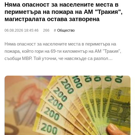
Няма опасност за населените места в
периметъра на пожара на АМ "Тракия",
магистралата остава затворена
06.08.2026 18:45:46
266
Общество
Няма опасност за населените места в периметъра на
пожара, който гори на 69-ти киломентър на АМ "Тракия",
съобщи МВР. Той уточни, че навсякъде са разпол…