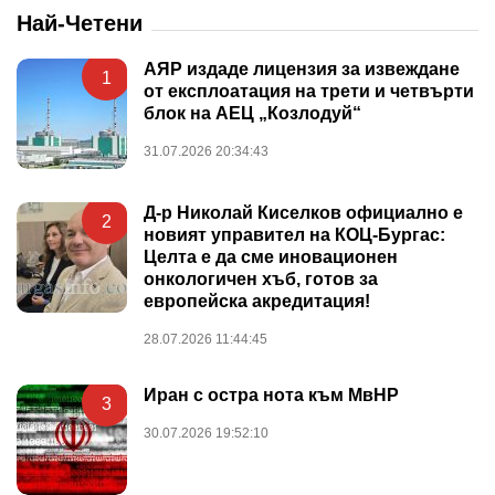
Най-Четени
АЯР издаде лицензия за извеждане
1
от експлоатация на трети и четвърти
блок на АЕЦ „Козлодуй“
31.07.2026 20:34:43
Д-р Николай Киселков официално е
2
новият управител на КОЦ-Бургас:
Целта е да сме иновационен
онкологичен хъб, готов за
европейска акредитация!
28.07.2026 11:44:45
Иран с остра нота към МвНР
3
30.07.2026 19:52:10