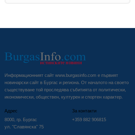
Информационният сайт www.burgasinfo.com е първият
новинарски сайт в Бургас и региона. От началото на своето
съществуване той проследява събитията от политически,
икономически, обществен, културен и спортен характер.
Адрес
За контакти
8000, гр. Бургас
+359 882 906815
ул. "Славянска" 75