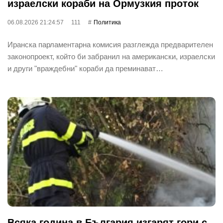
израелски кораби на Ормузкия проток
06.08.2026 21:24:57
111
Политика
Иранска парламентарна комисия разглежда предварителен
законопроект, който би забранил на американски, израелски
и други "враждебни" кораби да преминават…
Всяка година в България изгарят гори с