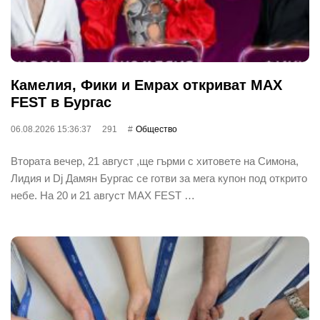
Камелия, Фики и Емрах откриват MAX
FEST в Бургас
06.08.2026 15:36:37
291
Общество
Втората вечер, 21 август ,ще гърми с хитовете на Симона,
Лидия и Dj Дамян Бургас се готви за мега купон под открито
небе. На 20 и 21 август MAX FEST …