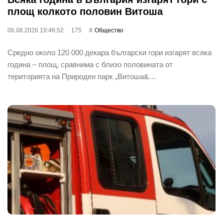
площ колкото половин Витоша
06.08.2026 19:46:52
175
Общество
Средно около 120 000 декара български гори изгарят всяка
година – площ, сравнима с близо половината от
територията на Природен парк „Витоша&…