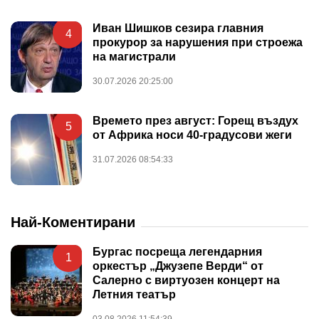
Иван Шишков сезира главния
4
прокурор за нарушения при строежа
на магистрали
30.07.2026 20:25:00
Времето през август: Горещ въздух
5
от Африка носи 40-градусови жеги
31.07.2026 08:54:33
Най-Коментирани
Бургас посреща легендарния
1
оркестър „Джузепе Верди“ от
Салерно с виртуозен концерт на
Летния театър
03.08.2026 11:54:39