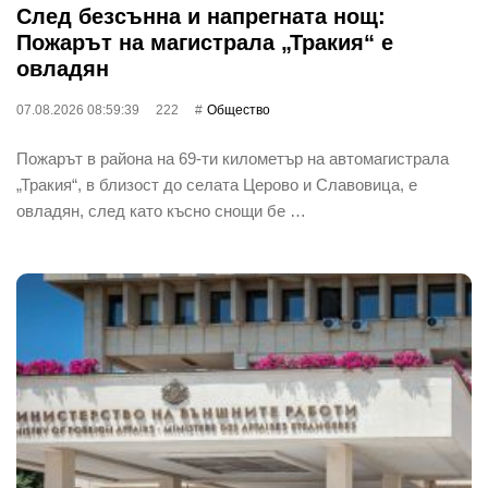
След безсънна и напрегната нощ:
Пожарът на магистрала „Тракия“ е
овладян
07.08.2026 08:59:39
222
Общество
Пожарът в района на 69-ти километър на автомагистрала
„Тракия“, в близост до селата Церово и Славовица, е
овладян, след като късно снощи бе …