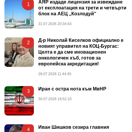
АЯР издаде лицензия за извеждане
1
от експлоатация на трети и четвърти
блок на АЕЦ „Козлодуй“
31.07.2026 20:34:43
Д-р Николай Киселков официално е
2
новият управител на КОЦ-Бургас:
Целта е да сме иновационен
онкологичен хъб, готов за
европейска акредитация!
28.07.2026 11:44:45
Иран с остра нота към МвНР
3
30.07.2026 19:52:10
Иван Шишков сезира главния
4