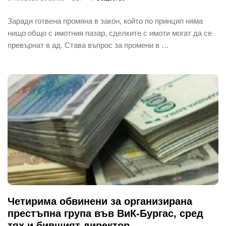
Заради готвена промяна в закон, който по принцип няма
нищо общо с имотния пазар, сделките с имоти могат да се
превърнат в ад. Става въпрос за промени в …
Четирима обвинени за организирана
престъпна група във ВиК-Бургас, сред
тях и бившият директор