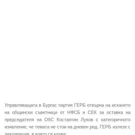
Управляващата в Бургас партия ГЕРБ отвърна на искането
на общински съветници от НФСБ и СЕК за оставка на
председателя на ОбС Костантин Луков с категоричното
изявление, че темата не стои на дневен ред. ГЕРБ излезе с
декларация, в която се казва: