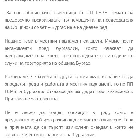
„За нас, общинските съветници от ПП ГЕРБ, темата за
предсрочно прекратяване пълномощията на председателя
на Общински съвет – Бургас не е на дневен ред.
Нашите теми в местния парламент са други. Имаме поети
ангажименти пред бургазлии, които очакват да
надграждаме това, което през последните осем години се
случи на територията на община Бургас.
Разбираме, че колеги от други партии имат желание те да
определят реда и работата в местния парламент, но не ПП
ГЕРБ, а бургазлии отказаха да им дадат тази възможност.
При това не за първи път.
Не е лесно да бъдеш опозиция в град, който е
предпочитано и бързо развиващо се място за живеене. Това
е причината да се търсят измислени скандали, които не
засягат качеството на живот на бургазлии.