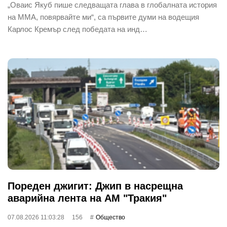
„Оваис Якуб пише следващата глава в глобалната история
на ММА, повярвайте ми“, са първите думи на водещия
Карлос Кремър след победата на инд…
Пореден джигит: Джип в насрещна
аварийна лента на АМ "Тракия"
07.08.2026 11:03:28
156
Общество