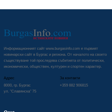
Информационният сайт www.burgasinfo.com е първият
новинарски сайт в Бургас и региона. От началото на своето
съществуване той проследява събитията от политически,
икономически, обществен, културен и спортен характер.
Адрес
За контакти
8000, гр. Бургас
+359 882 906815
ул. "Славянска" 75