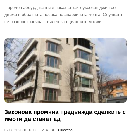
Пореден абсурд на пътя показва как луксозен джип се
движи в обратната посока по аварийната лента. Случката
се разпространява с видео в социалните мрежи …
Законова промяна предвижда сделките с
имоти да станат ад
07.08.2026 10:13:03
214
Общество