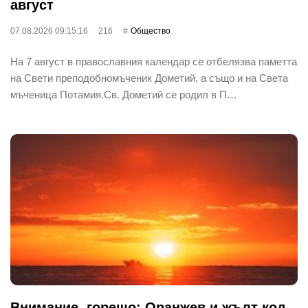
август
07.08.2026 09:15:16
216
Общество
На 7 август в православния календар се отбелязва паметта
на Свети преподобномъченик Дометий, а също и на Света
мъченица Потамия.Св. Дометий се родил в П…
Внимание, горещо: Оранжев и жълт код