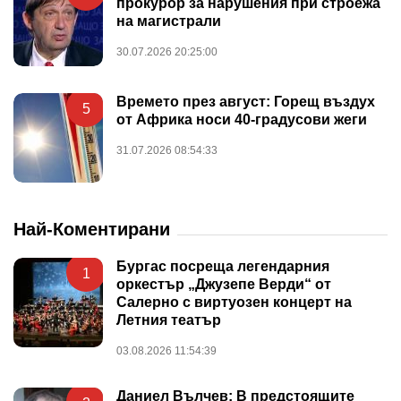
прокурор за нарушения при строежа
на магистрали
30.07.2026 20:25:00
Времето през август: Горещ въздух
5
от Африка носи 40-градусови жеги
31.07.2026 08:54:33
Най-Коментирани
Бургас посреща легендарния
1
оркестър „Джузепе Верди“ от
Салерно с виртуозен концерт на
Летния театър
03.08.2026 11:54:39
Даниел Вълчев: В предстоящите