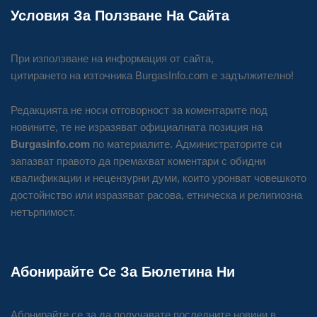
Условия За Ползване На Сайта
При използване на информация от сайта,
цитирането на източника BurgasInfo.com е задължително!
Редакцията не носи отговорност за коментарите под
новините, те не изразяват официалната позиция на
Burgasinfo.com
по материалите. Администраторите си
запазват правото да премахват коментари с обидни
квалификации и нецензурни думи, които уронват човешкото
достойнство или изразяват расова, етническа и религиозна
нетърпимост.
Абонирайте Се За Бюлетина Ни
Абонирайте се за да получавате последните новини в