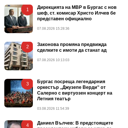
Дирекцията на МВР в Бургас с нов
1
шеф, ст. комисар Христо Илчев бе
представен официално
07.08.2026 15:28:36
Законова промяна предвижда
2
сделките с имоти да станат ад
07.08.2026 10:13:03
Бургас посреща легендарния
3
оркестър „Джузепе Верди“ от
Салерно с виртуозен концерт на
Летния театър
03.08.2026 11:54:39
Даниел Вълчев: В предстоящите
4