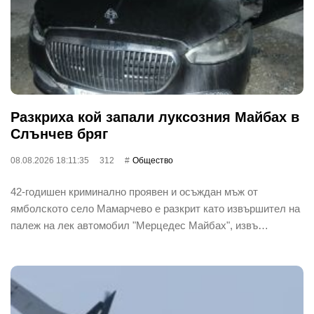
Разкриха кой запали луксозния Майбах в
Слънчев бряг
08.08.2026 18:11:35
312
Общество
42-годишен криминално проявен и осъждан мъж от
ямболското село Мамарчево е разкрит като извършител на
палеж на лек автомобил "Мерцедес Майбах", извъ…