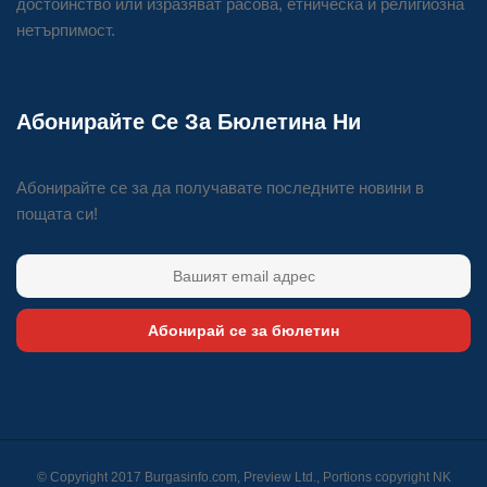
достойнство или изразяват расова, етническа и религиозна
нетърпимост.
Абонирайте Се За Бюлетина Ни
Абонирайте се за да получавате последните новини в
пощата си!
Абонирай се за бюлетин
© Copyright 2017 Burgasinfo.com, Preview Ltd., Portions copyright
NK