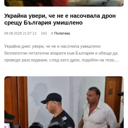
Украйна увери, че не е насочвала дрон
срещу България умишлено
08.08.2026 21:07:13
193
Политика
Украйна днес увери, че не е насочила умишлено
безпилотни летателни апарати към България и обеща да
проведе разследване, след като дрон, подобен на тези,…