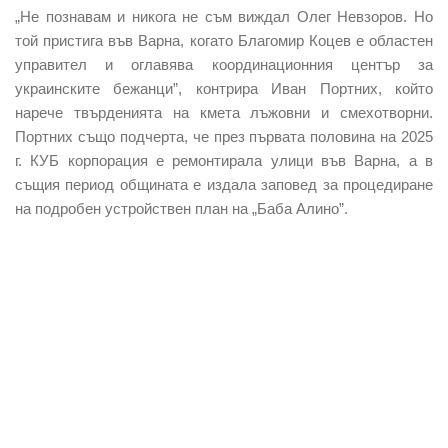
„Не познавам и никога не съм виждал Олег Невзоров. Но
той пристига във Варна, когато Благомир Коцев е областен
управител и оглавява координационния център за
украинските бежанци”, контрира Иван Портних, който
нарече твърденията на кмета лъжовни и смехотворни.
Портних също подчерта, че през първата половина на 2025
г. КУБ корпорация е ремонтирала улици във Варна, а в
същия период общината е издала заповед за процедиране
на подробен устройствен план на „Баба Алино”.