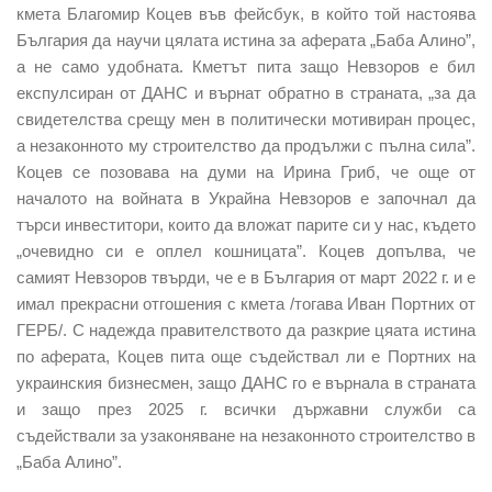
кмета Благомир Коцев във фейсбук, в който той настоява
България да научи цялата истина за аферата „Баба Алино”,
а не само удобната. Кметът пита защо Невзоров е бил
експулсиран от ДАНС и върнат обратно в страната, „за да
свидетелства срещу мен в политически мотивиран процес,
а незаконното му строителство да продължи с пълна сила”.
Коцев се позовава на думи на Ирина Гриб, че още от
началото на войната в Украйна Невзоров е започнал да
търси инвеститори, които да вложат парите си у нас, където
„очевидно си е оплел кошницата”. Коцев допълва, че
самият Невзоров твърди, че е в България от март 2022 г. и е
имал прекрасни отгошения с кмета /тогава Иван Портних от
ГЕРБ/. С надежда правителството да разкрие цяата истина
по аферата, Коцев пита още съдействал ли е Портних на
украинския бизнесмен, защо ДАНС го е върнала в страната
и защо през 2025 г. всички държавни служби са
съдействали за узаконяване на незаконното строителство в
„Баба Алино”.