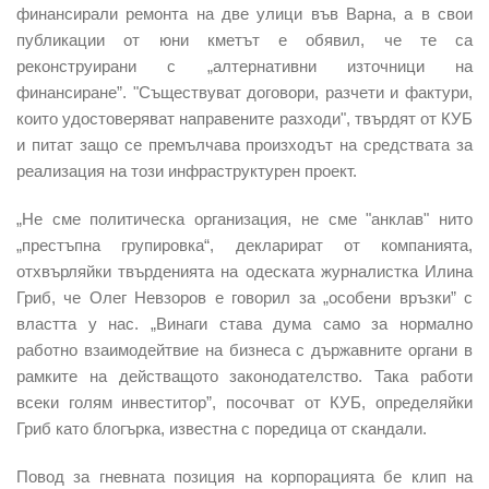
финансирали ремонта на две улици във Варна, а в свои
публикации от юни кметът е обявил, че те са
реконструирани с „алтернативни източници на
финансиране”. "Съществуват договори, разчети и фактури,
които удостоверяват направените разходи", твърдят от КУБ
и питат защо се премълчава произходът на средствата за
реализация на този инфраструктурен проект.
„Не сме политическа организация, не сме "анклав" нито
„престъпна групировка“, декларират от компанията,
отхвърляйки твърденията на одеската журналистка Илина
Гриб, че Олег Невзоров е говорил за „особени връзки” с
властта у нас. „Винаги става дума само за нормално
работно взаимодейтвие на бизнеса с държавните органи в
рамките на действащото законодателство. Така работи
всеки голям инвеститор”, посочват от КУБ, определяйки
Гриб като блогърка, известна с поредица от скандали.
Повод за гневната позиция на корпорацията бе клип на