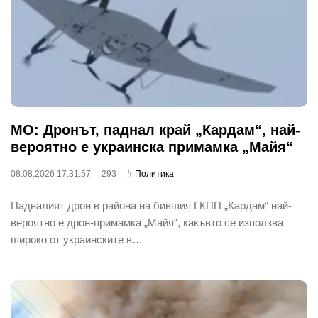
МО: Дронът, паднал край „Кардам“, най-
вероятно е украинска примамка „Майя“
08.08.2026 17:31:57
293
Политика
Падналият дрон в района на бившия ГКПП „Кардам“ най-
вероятно е дрон-примамка „Майя“, какъвто се използва
широко от украинските в…