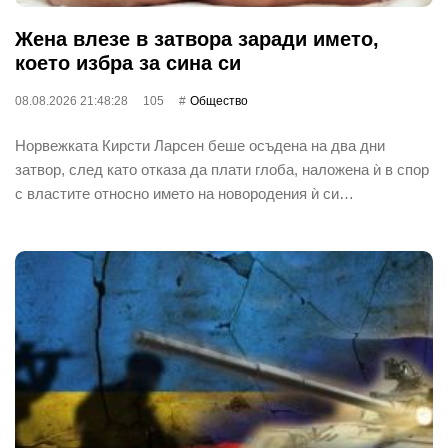
Жена влезе в затвора заради името,
което избра за сина си
08.08.2026 21:48:28
105
Общество
Норвежката Кирсти Ларсен беше осъдена на два дни
затвор, след като отказа да плати глоба, наложена ѝ в спор
с властите относно името на новородения ѝ си…