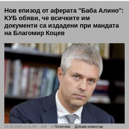
Нов епизод от аферата "Баба Алино":
КУБ обяви, че всичките им
документи са издадени при мандата
на Благомир Коцев
16.06.2026 22:11:00
626
Политика
Добави коментар