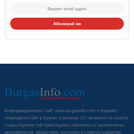
Абонирай ме
Информационният сайт www.burgasinfo.com е първият
новинарски сайт в Бургас и региона. От началото на своето
съществуване той проследява събитията от политически,
икономически, обществен, културен и спортен характер.