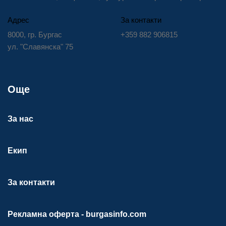
Адрес
За контакти
8000, гр. Бургас
+359 882 906815
ул. "Славянска" 75
Още
За нас
Екип
За контакти
Рекламна оферта - burgasinfo.com