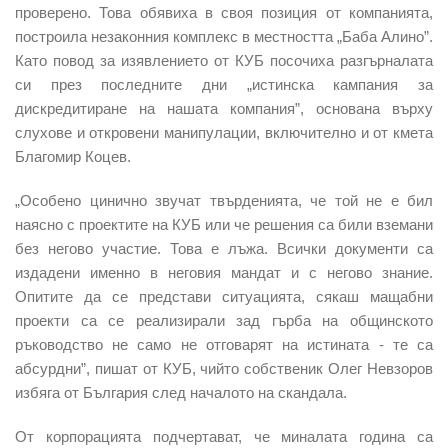
проверено. Това обявиха в своя позиция от компанията,
построила незаконния комплекс в местността „Баба Алино”.
Като повод за изявлението от КУБ посочиха разгърналата
си през последните дни „истинска кампания за
дискредитиране на нашата компания”, основана върху
слухове и откровени манипулации, включително и от кмета
Благомир Коцев.
„Особено цинично звучат твърденията, че той не е бил
наясно с проектите на КУБ или че решения са били вземани
без негово участие. Това е лъжа. Всички документи са
издадени именно в неговия мандат и с негово знание.
Опитите да се представи ситуацията, сякаш мащабни
проекти са се реализирали зад гърба на общинското
ръководство не само не отговарят на истината - те са
абсурдни”, пишат от КУБ, чийто собственик Олег Невзоров
избяга от България след началото на скандала.
От корпорацията подчертават, че миналата година са