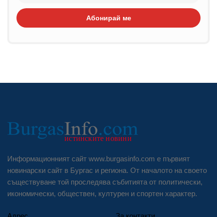
Абонирай ме
Информационният сайт www.burgasinfo.com е първият
новинарски сайт в Бургас и региона. От началото на своето
съществуване той проследява събитията от политически,
икономически, обществен, културен и спортен характер.
Адрес
За контакти