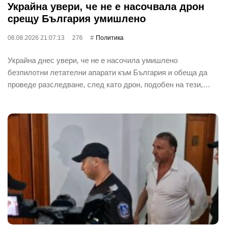
Украйна увери, че не е насочвала дрон
срещу България умишлено
08.08.2026 21:07:13
276
Политика
Украйна днес увери, че не е насочила умишлено
безпилотни летателни апарати към България и обеща да
проведе разследване, след като дрон, подобен на тези,…