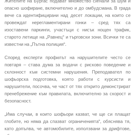
Жителите на Бургас подават множество сигнали за шум и
опасно шофиране, включително и до омбудсмана. В града
вече са идентифицирани над десет локации, на които се
провеждат нерегламентирани гонки – сред тях са
изоставени паркинги, участъци с нисък нощен трафик,
старото летище на „Равнец“ и търговски зони. Всички те са
известни на „Пътна полиция“.
Според експерти профилът на нарушителите често се
повтаря – става дума за водачи с рисково поведение и
склонност към системни нарушения. Преподавател по
шофьорска подготовка, която работи с курсисти и
нарушители, посочва, че част от тях открито демонстрират
пренебрежение към правилата, включително за скорост и
безопасност.
„Има случаи, в които шофьори казват, че ще си плащат
глобите, но няма да спазват ограниченията“, обяснява тя,
като допълва, че автомобилите, използвани за дрифтове,