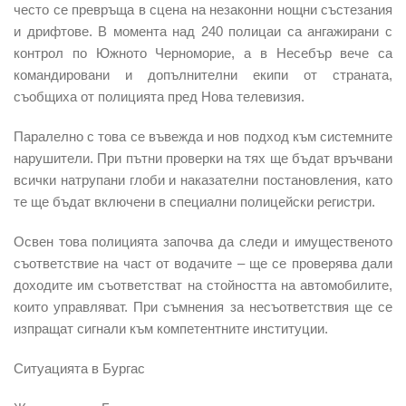
често се превръща в сцена на незаконни нощни състезания
и дрифтове. В момента над 240 полицаи са ангажирани с
контрол по Южното Черноморие, а в Несебър вече са
командировани и допълнителни екипи от страната,
съобщиха от полицията пред Нова телевизия.
Паралелно с това се въвежда и нов подход към системните
нарушители. При пътни проверки на тях ще бъдат връчвани
всички натрупани глоби и наказателни постановления, като
те ще бъдат включени в специални полицейски регистри.
Освен това полицията започва да следи и имущественото
съответствие на част от водачите – ще се проверява дали
доходите им съответстват на стойността на автомобилите,
които управляват. При съмнения за несъответствия ще се
изпращат сигнали към компетентните институции.
Ситуацията в Бургас