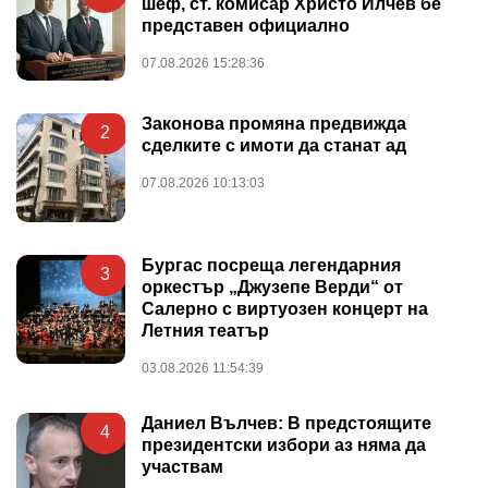
шеф, ст. комисар Христо Илчев бе
представен официално
07.08.2026 15:28:36
Законова промяна предвижда
2
сделките с имоти да станат ад
07.08.2026 10:13:03
Бургас посреща легендарния
3
оркестър „Джузепе Верди“ от
Салерно с виртуозен концерт на
Летния театър
03.08.2026 11:54:39
Даниел Вълчев: В предстоящите
4
президентски избори аз няма да
участвам