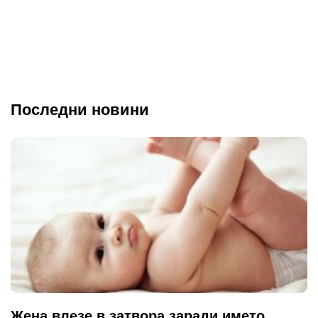
Последни новини
Жена влезе в затвора заради името,