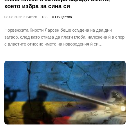
което избра за сина си
08.08.2026 21:48:28
188
Общество
Норвежката Кирсти Ларсен беше осъдена на два дни
затвор, след като отказа да плати глоба, наложена ѝ в спор
с властите относно името на новородения ѝ си…