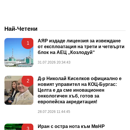
Най-Четени
АЯР издаде лицензия за извеждане
1
от експлоатация на трети и четвърти
блок на АЕЦ „Козлодуй“
31.07.2026 20:34:43
Д-р Николай Киселков официално е
2
новият управител на КОЦ-Бургас:
Целта е да сме иновационен
онкологичен хъб, готов за
европейска акредитация!
28.07.2026 11:44:45
Иран с остра нота към МвНР
3