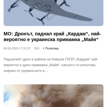
МО: Дронът, паднал край „Кардам“, най-
вероятно е украинска примамка „Майя“
08.08.2026 17:31:57
326
Политика
Падналият дрон в района на бившия ГКПП „Кардам“ най-
вероятно е дрон-примамка „Майя“, какъвто се използва
широко от украинските в…