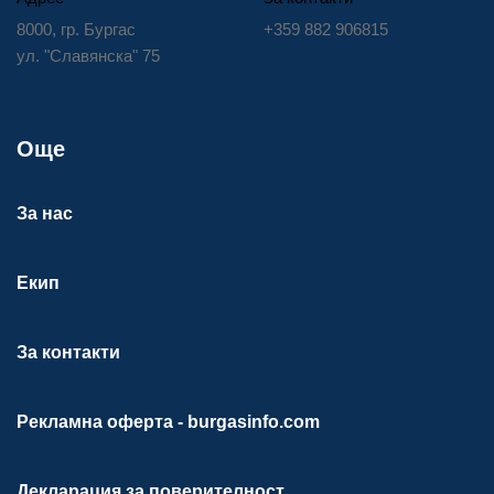
8000, гр. Бургас
+359 882 906815
ул. "Славянска" 75
Още
За нас
Екип
За контакти
Рекламна оферта - burgasinfo.com
Декларация за поверителност