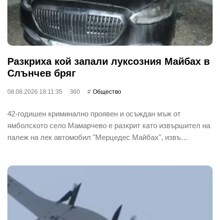
Разкриха кой запали луксозния Майбах в
Слънчев бряг
08.08.2026 18:11:35
360
Общество
42-годишен криминално проявен и осъждан мъж от
ямболското село Мамарчево е разкрит като извършител на
палеж на лек автомобил "Мерцедес Майбах", извъ…