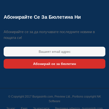
Абонирайте Се За Бюлетина Ни
Абонирайте се за да получавате последните новини в
пощата си!
Абонирай се за бюлетин
© Copyright 2017 Burgasinfo.com, Preview Ltd., Portions copyright
NK
Software
За нас
Екип
За контакти
Рекламна оферта - burgasinfo.com