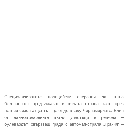
Специализираните полицейски операции за пътна
безопасност продължават в цялата страна, като през
летния сезон акцентът ще бъде върху Черноморието. Един
от най-натоварените пътни участъци в региона –
булевардът, свързващ града с автомагистрала „Тракия“ –