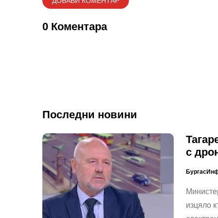
0 Коментара
Последни новини
Тагар
с дро
БургасИн
Министер
изцяло к