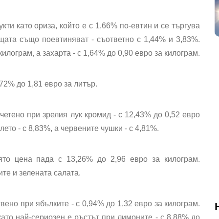
укти
като ориза, който е с 1,66% по-евтин и се търгува
щата също поевтиняват - съответно с 1,44% и 3,83%.
илограм, а захарта - с 1,64% до 0,90 евро за килограм.
72% до 1,81 евро за литър.
етено при зрелия лук кромид - с 12,43% до 0,52 евро
ето - с 8,83%, а червените чушки - с 4,81%.
ято цена пада с 13,26% до 2,96 евро за килограм.
те и зелената салата.
ено при ябълките - с 0,94% до 1,32 евро за килограм.
ато най-сериозен е ръстът при лимоните - с 8,88% до