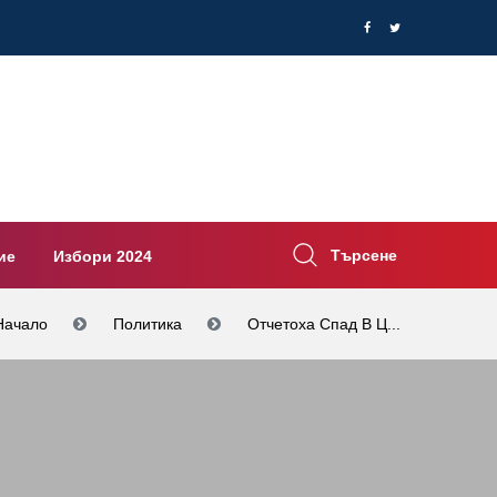
Търсене
ие
Избори 2024
Начало
Политика
Отчетоха Спад В Ц...