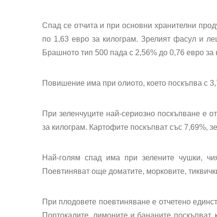
Спад се отчита и при
основни хранителни прод
по 1,63 евро за килограм. Зрелият фасул и ле
Брашното тип 500 пада с 2,56% до 0,76 евро за к
Повишение има при олиото, което поскъпва с 3,
При
зеленчуците
най-сериозно поскъпване е отч
за килограм. Картофите поскъпват със 7,69%, зел
Най-голям спад има при зелените чушки, чи
Поевтиняват още доматите, морковите, тиквички
При
плодовете
поевтиняване е отчетено единств
Портокалите, лимоните и бананите поскъпват, к