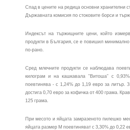
Спад в цените на редица основни хранителни ст
Държавната комисия по стоковите борси и търж
Индексът на тържищните цени, който измер
продукти в България, се е повишил минимално 
по-рано.
Сред
млечните продукти
се наблюдава поевти
килограм и на кашкавала "Витоша" с 0,93%
поевтинява - с 1,24% до 1,19 евро за литър. 
достига 0,70 евро за кофичка от 400 грама. Кра
125 грама.
При
месото и яйцата
замразеното пилешко месо
яйцата размер М поевтиняват с 3,30% до 0,22 ев