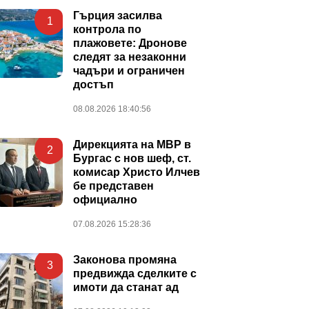
Гърция засилва
1
контрола по
плажовете: Дронове
следят за незаконни
чадъри и ограничен
достъп
08.08.2026 18:40:56
Дирекцията на МВР в
2
Бургас с нов шеф, ст.
комисар Христо Илчев
бе представен
официално
07.08.2026 15:28:36
Законова промяна
3
предвижда сделките с
имоти да станат ад