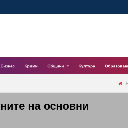
Бизнес
Крими
Общини
Култура
Образован
ените на основни