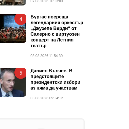
07.08.2026 10:13:03
Бургас посреща
4
легендарния оркестър
„Джузепе Верди“ от
Салерно с виртуозен
концерт на Летния
театър
03.08.2026 11:54:39
Даниел Вълчев: В
5
предстоящите
президентски избори
аз няма да участвам
03.08.2026 09:14:12