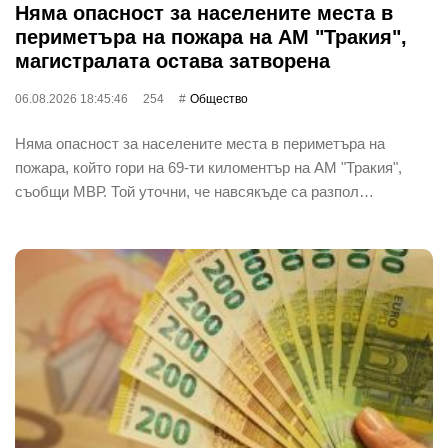
Няма опасност за населените места в
периметъра на пожара на АМ "Тракия",
магистралата остава затворена
06.08.2026 18:45:46
254
Общество
Няма опасност за населените места в периметъра на
пожара, който гори на 69-ти киломентър на АМ "Тракия",
съобщи МВР. Той уточни, че навсякъде са разпол…