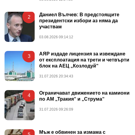
Даниел Вълчев: В предстоящите
2
президентски избори аз няма да
участвам
03.08.2026 09:14:12
АЯР издаде лицензия за извеждане
3
от експлоатация на трети и четвърти
блок на АЕЦ „Козлодуй“
31.07.2026 20:34:43
Ограничават движението на камиони
4
по АМ „Тракия“ и „Струма“
31.07.2026 09:26:09
Мъж е обвинен за измама с
5