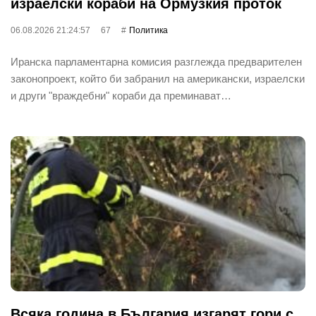
израелски кораби на Ормузкия проток
06.08.2026 21:24:57
67
Политика
Иранска парламентарна комисия разглежда предварителен
законопроект, който би забранил на американски, израелски
и други "враждебни" кораби да преминават…
Всяка година в България изгарят гори с