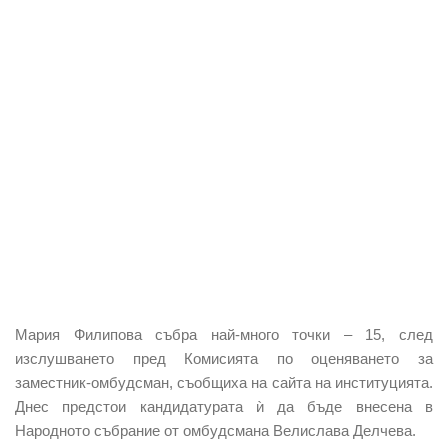
Мария Филипова
събра най-много
точки – 15
, след
изслушването пред Комисията по оценяването за
заместник-омбудсман, съобщиха на сайта на институцията.
Днес предстои кандидатурата ѝ да бъде внесена в
Народното събрание от омбудсмана Велислава Делчева.