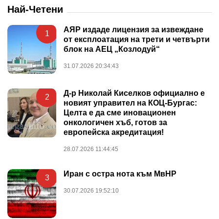
Най-Четени
АЯР издаде лицензия за извеждане
1
от експлоатация на трети и четвърти
блок на АЕЦ „Козлодуй“
31.07.2026 20:34:43
Д-р Николай Киселков официално е
2
новият управител на КОЦ-Бургас:
Целта е да сме иновационен
онкологичен хъб, готов за
европейска акредитация!
28.07.2026 11:44:45
Иран с остра нота към МвНР
3
30.07.2026 19:52:10