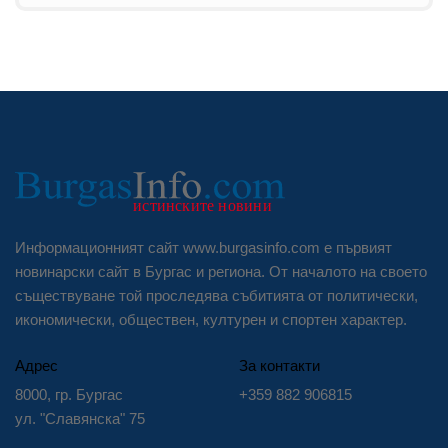
Информационният сайт www.burgasinfo.com е първият
новинарски сайт в Бургас и региона. От началото на своето
съществуване той проследява събитията от политически,
икономически, обществен, културен и спортен характер.
Адрес
За контакти
8000, гр. Бургас
+359 882 906815
ул. "Славянска" 75