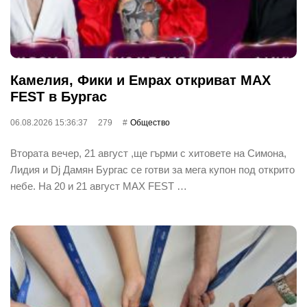
Камелия, Фики и Емрах откриват MAX
FEST в Бургас
06.08.2026 15:36:37
279
Общество
Втората вечер, 21 август ,ще гърми с хитовете на Симона,
Лидия и Dj Дамян Бургас се готви за мега купон под открито
небе. На 20 и 21 август MAX FEST …