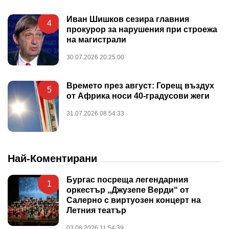
Иван Шишков сезира главния
4
прокурор за нарушения при строежа
на магистрали
30.07.2026 20:25:00
Времето през август: Горещ въздух
5
от Африка носи 40-градусови жеги
31.07.2026 08:54:33
Най-Коментирани
Бургас посреща легендарния
1
оркестър „Джузепе Верди“ от
Салерно с виртуозен концерт на
Летния театър
03.08.2026 11:54:39