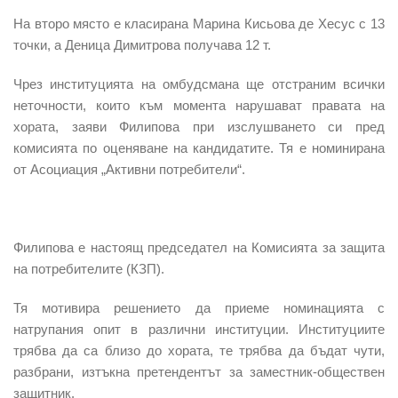
На второ място е класирана Марина Кисьова де
Хесус с 13
точки, а Деница Димитрова получава 12 т.
Чрез институцията на омбудсмана ще отстраним всички
неточности, които към момента нарушават правата на
хората, заяви Филипова при изслушването си пред
комисията по оценяване на кандидатите. Тя е номинирана
от Асоциация „Активни потребители“.
Филипова е настоящ председател на
Комисията за защита
на потребителите (КЗП).
Тя мотивира решението да приеме номинацията с
натрупания опит в различни институции. Институциите
трябва да са близо до хората, те трябва да бъдат чути,
разбрани, изтъкна претендентът за заместник-обществен
защитник.