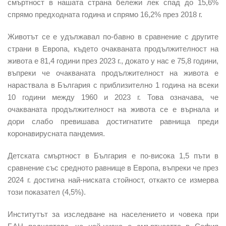
смъртност в нашата страна бележи лек спад до 15,6%
спрямо предходната година и спрямо 16,2% през 2018 г.
Животът се е удължавал по-бавно в сравнение с другите
страни в Европа, където очакваната продължителност на
живота е 81,4 години през 2023 г., докато у нас е 75,8 години,
въпреки че очакваната продължителност на живота е
нараствала в България с приблизително 1 година на всеки
10 години между 1960 и 2023 г. Това означава, че
очакваната продължителност на живота се е върнала и
дори слабо превишава достигнатите равнища преди
коронавирусната пандемия.
Детската смъртност в България е по-висока 1,5 пъти в
сравнение със средното равнище в Европа, въпреки че през
2024 г. достигна най-ниската стойност, откакто се измерва
този показател (4,5%).
Институтът за изследване на населението и човека при