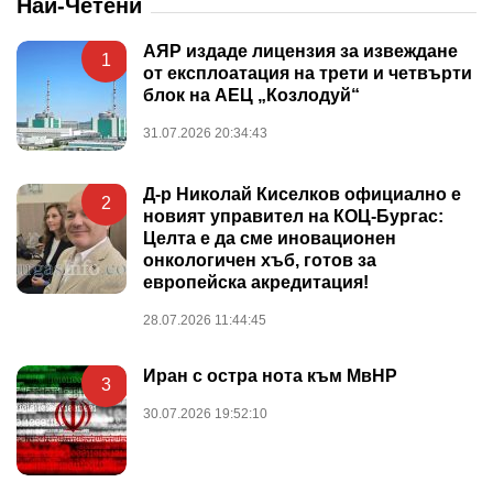
Най-Четени
АЯР издаде лицензия за извеждане
1
от експлоатация на трети и четвърти
блок на АЕЦ „Козлодуй“
31.07.2026 20:34:43
Д-р Николай Киселков официално е
2
новият управител на КОЦ-Бургас:
Целта е да сме иновационен
онкологичен хъб, готов за
европейска акредитация!
28.07.2026 11:44:45
Иран с остра нота към МвНР
3
30.07.2026 19:52:10