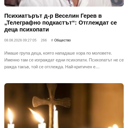
Психиатърът д-р Веселин Герев в
„Телеграфно подкастът“: Отглеждат се
деца психопати
08.08.2026 09:27:05
266
Общество
Имаше група деца, която нападаше хора по моловете.
Именно там се изграждат едни психопати. Психопатът не се
ражда такъв, той се отглежда. Най-критичен е…