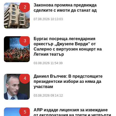
Законова промяна предвижда
2
сделките с имоти да станат ад
07.08.2026 10:13:03
Бургас посреща легендарния
3
оркестър „Джузепе Верди“ от
Салерно с виртуозен концерт на
Летния театър
03.08.2026 11:54:39
Даниел Вълчев: В предстоящите
4
президентски избори аз няма да
участвам
03.08.2026 09:14:12
АЯР издаде лицензия за извеждане
5
от експлоатация на трети и четвърти