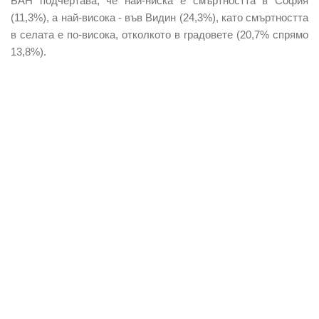
БАН подчертава, че най-ниска е смъртността в София
(11,3%), а най-висока - във Видин (24,3%), като смъртността
в селата е по-висока, отколкото в градовете (20,7% спрямо
13,8%).