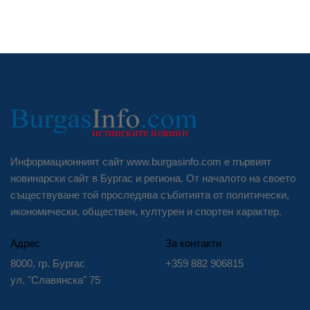
Информационният сайт www.burgasinfo.com е първият
новинарски сайт в Бургас и региона. От началото на своето
съществуване той проследява събитията от политически,
икономически, обществен, културен и спортен характер.
Адрес
За контакти
8000, гр. Бургас
+359 882 906815
ул. "Славянска" 75