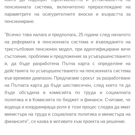
пенсионната система, включително преразглеждане на
параметрите на осигурителните вноски и възрастта за
пенсиониране.
"Всичко това налага и предполага, 25 години след началото
на реформата в пенсионната система и въвеждането на
тристълбовия пенсионен модел, при идентифицирани вече
състояние, проблеми и предложения за усъвършенстването
ѝ, да бъде разработена Пътна карта с определяне на
действията по усъвършенстването на пенсионната система
във времеви диапазон. Предлагаме срокът за разработване
на Пътната карта да бъде шестмесечен, след което тя да
бъде обсъдена в комисията по труда и социалната
политика и в Комисията по бюджет и финанси. Считаме, че
водеща и координираща роля в този процес следва да имат
министъра на труда и социалната политика и министъра на
финансите", се казва в мотивите към проекта на решение.