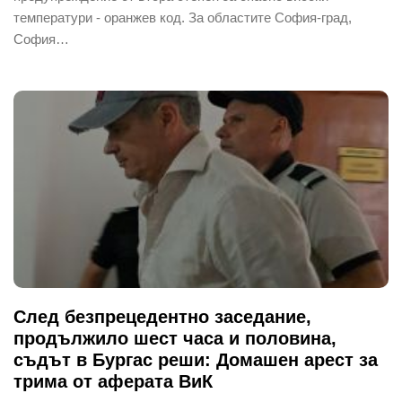
температури - оранжев код. За областите София-град,
София…
След безпрецедентно заседание,
продължило шест часа и половина,
съдът в Бургас реши: Домашен арест за
трима от аферата ВиК