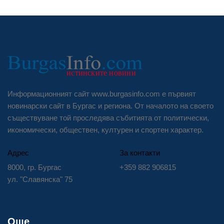
Информационният сайт www.burgasinfo.com е първият
новинарски сайт в Бургас и региона. От началото на своето
съществуване той проследява събитията от политически,
икономически, обществен, културен и спортен характер.
Адрес
За контакти
8000, гр. Бургас
+359 882 906815
ул. "Славянска" 75
Още