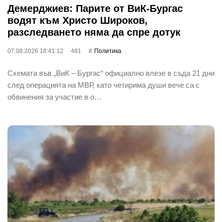
Демерджиев: Парите от ВиК-Бургас
водят към Христо Широков,
разследването няма да спре дотук
07.08.2026 18:41:12
481
Политика
Схемата във „ВиК – Бургас“ официално влезе в съда 21 дни
след операцията на МВР, като четирима души вече са с
обвинения за участие в о…