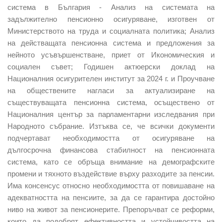
система в България - Анализ на системата на
задължително пенсионно осигуряване, изготвен от
Министерството на труда и социалната политика; Анализ
на действащата пенсионна система и предложения за
нейното усъвършенстване, приет от Икономическия и
социален съвет; Годишен актюерски доклад на
Националния осигурителен институт за 2024 г. и Проучване
на обществените нагласи за актуализиране на
съществуващата пенсионна система, осъществено от
Националния център за парламентарни изследвания при
Народното събрание. Изтъква се, че всички документи
подчертават необходимостта от осигуряване на
дългосрочна финансова стабилност на пенсионната
система, като се обръща внимание на демографските
промени и тяхното въздействие върху разходите за пенсии.
Има консенсус относно необходимостта от повишаване на
адекватността на пенсиите, за да се гарантира достойно
ниво на живот за пенсионерите. Препоръчват се реформи,
които да подобрят ефективността и устойчивостта на