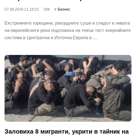
07.08.2026 21:18:22
299
Бизнес
Екстремните горещини, рекордните суши и спадът в нивата
на европейските реки подложиха на тежък тест енергийните
системи в Централна и Източна Европа в …
Заловиха 8 мигранти, укрити в тайник на