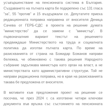
усъвършенстване на пенсионната система в България.
Създаването на пътната карта бе подкрепено със 131 гласа
"за", 55 "против" и 15 въздържали се. Депутатите приеха
редакционната поправка направена от вносителя Деница
Сачева от ГЕРБ-СДС в проекта на решение думата
"министерство" да се замени с "министър". В
първоначалния вариант текстът на решението
предвиждаше Министерството на труда и социалната
политика да изготви пътната карта. По време на
разискванията от страна на Божидар Божанов направи
бележка, че обикновено с такива решения Народното
събрание задължава министъра като орган на власт, а не
министерствата като административни структури. Той не
направи редакционна поправка, но в края на разискванията
такава бе предложена от вносителя.
В мотивите към предложения проект на решение се
посочва, че през 2024 г. са изготвени четири ключови
документа във връзка със състоянието на пенсионната