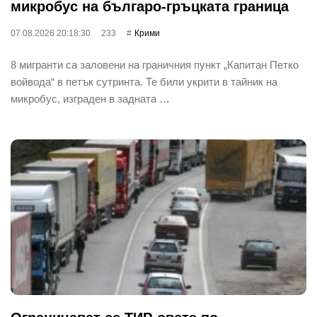
микробус на българо-гръцката граница
07.08.2026 20:18:30
233
Крими
8 мигранти са заловени на граничния пункт „Капитан Петко
войвода“ в петък сутринта. Те били укрити в тайник на
микробус, изграден в задната …