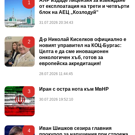
АЯР издаде лицензия за извеждане
1
от експлоатация на трети и четвърти
блок на АЕЦ „Козлодуй“
31.07.2026 20:34:43
Д-р Николай Киселков официално е
2
новият управител на КОЦ-Бургас:
Целта е да сме иновационен
онкологичен хъб, готов за
европейска акредитация!
28.07.2026 11:44:45
Иран с остра нота към МвНР
3
30.07.2026 19:52:10
Иван Шишков сезира главния
4
прокурор за нарушения при строежа