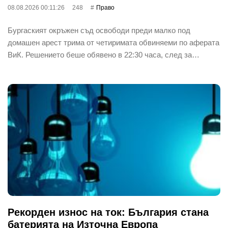
08.08.2026 00:11:26
248
Право
Бургаският окръжен съд освободи преди малко под
домашен арест трима от четиримата обвиняеми по аферата
ВиК. Решението беше обявено в 22:30 часа, след за…
Рекорден износ на ток: България стана
батерията на Източна Европа