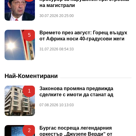
на магистрали
30.07.2026 20:25:00
Времето през август: Горещ въздух
5
от Африка носи 40-градусови жеги
31.07.2026 08:54:33
Най-Коментирани
Законова промяна предвижда
1
сделките с имоти да станат ад
07.08.2026 10:13:03
Бургас посреща легендарния
2
оркестър „Джузепе Верди“ от