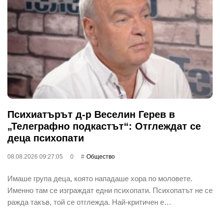
Психиатърът д-р Веселин Герев в
„Телеграфно подкастът“: Отглеждат се
деца психопати
08.08.2026 09:27:05
0
Общество
Имаше група деца, която нападаше хора по моловете.
Именно там се изграждат едни психопати. Психопатът не се
ражда такъв, той се отглежда. Най-критичен е…