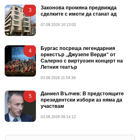
Законова промяна предвижда
3
сделките с имоти да станат ад
07.08.2026 10:13:03
Бургас посреща легендарния
4
оркестър „Джузепе Верди“ от
Салерно с виртуозен концерт на
Летния театър
03.08.2026 11:54:39
Даниел Вълчев: В предстоящите
5
президентски избори аз няма да
участвам
03.08.2026 09:14:12