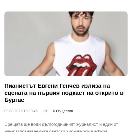
Пианистът Евгени Генчев излиза на
сцената на първия подкаст на открито в
Бургас
09.08.2026 13:30:45
130
Общество
Срещата ще води дългогодишният журналист и един от
най-разпознаваемите светски хроникьори в ефира