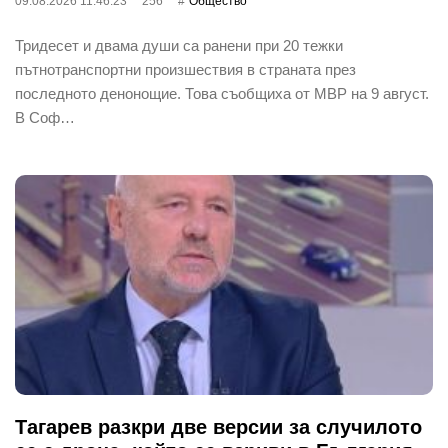
09.08.2026 11:46:23
256
Общество
Тридесет и двама души са ранени при 20 тежки
пътнотранспортни произшествия в страната през
последното денонощие. Това съобщиха от МВР на 9 август.
В Соф…
Тагарев разкри две версии за случилото