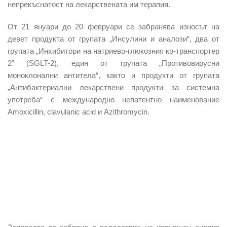
непрекъснатост на лекарствената им терапия.
От 21 януари до 20 февруари се забранява износът на
девет продукта от групата „Инсулини и аналози“, два от
групата „Инхибитори на натриево-глюкозния ко-транспортер
2” (SGLT-2), един от групата „Противовирусни
моноклонални антитела“, както и продукти от групата
„Антибактериални лекарствени продукти за системна
употреба“ с международно непатентно наименование
Amoxicillin, clavulanic acid и Azithromycin.