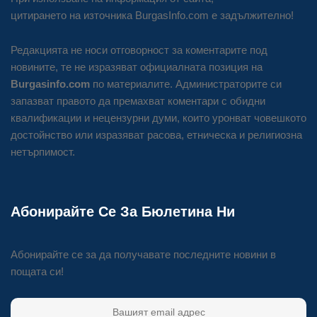
цитирането на източника BurgasInfo.com е задължително!
Редакцията не носи отговорност за коментарите под
новините, те не изразяват официалната позиция на
Burgasinfo.com
по материалите. Администраторите си
запазват правото да премахват коментари с обидни
квалификации и нецензурни думи, които уронват човешкото
достойнство или изразяват расова, етническа и религиозна
нетърпимост.
Абонирайте Се За Бюлетина Ни
Абонирайте се за да получавате последните новини в
пощата си!