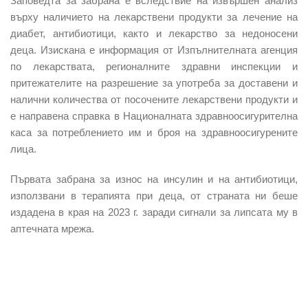
Заповедта за забрана е вследствие на извършен анализ
върху наличието на лекарствени продукти за лечение на
диабет, антибиотици, както и лекарство за недоносени
деца. Изискана е информация от Изпълнителната агенция
по лекарствата, регионалните здравни инспекции и
притежателите на разрешение за употреба за доставени и
налични количества от посочените лекарствени продукти и
е направена справка в Националната здравноосигурителна
каса за потреблението им и броя на здравноосигурените
лица.
Първата забрана за износ на инсулин и на антибиотици,
използвани в терапията при деца, от страната ни беше
издадена в края на 2023 г. заради сигнали за липсата му в
аптечната мрежа.