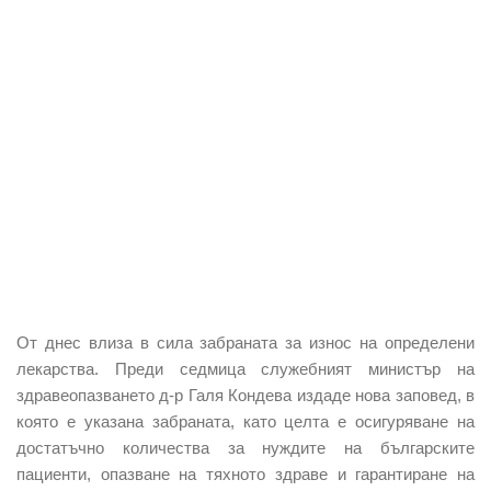
От днес влиза в сила забраната за износ на определени
лекарства. Преди седмица служебният министър на
здравеопазването д-р Галя Кондева издаде нова заповед, в
която е указана забраната, като целта е осигуряване на
достатъчно количества за нуждите на българските
пациенти, опазване на тяхното здраве и гарантиране на