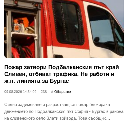
Пожар затвори Подбалканския път край
Сливен, отбиват трафика. Не работи и
ж.п. линията за Бургас
09.08.2026 14:34:02
238
Общество
Силно задимяване и разрастващ се пожар блокираха
движението по Подбалканския път София - Бургас в района
на сливенското село Злати войвода. Това съобщих…