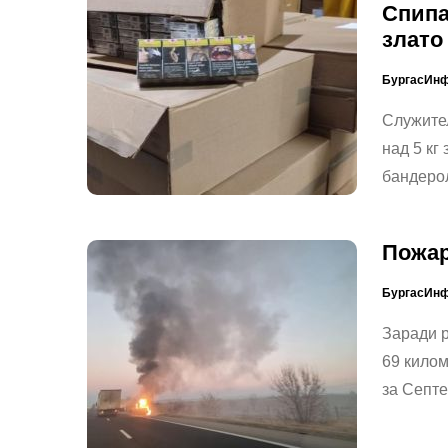
Спипа
злато
БургасИн
Служител
над 5 кг
бандеро
Пожар
БургасИн
Заради р
69 килом
за Септ