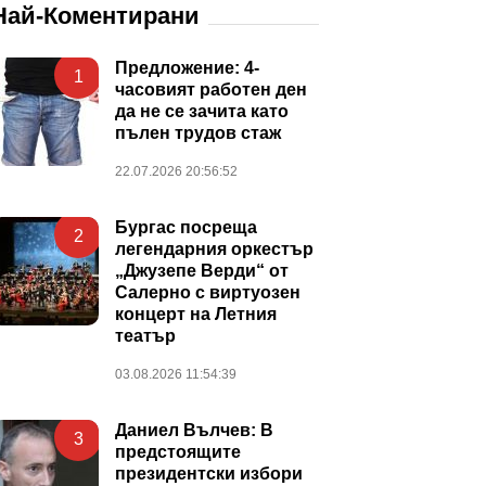
Най-Коментирани
Предложение: 4-
1
часовият работен ден
да не се зачита като
пълен трудов стаж
22.07.2026 20:56:52
Бургас посреща
2
легендарния оркестър
„Джузепе Верди“ от
Салерно с виртуозен
концерт на Летния
театър
03.08.2026 11:54:39
Даниел Вълчев: В
3
предстоящите
президентски избори