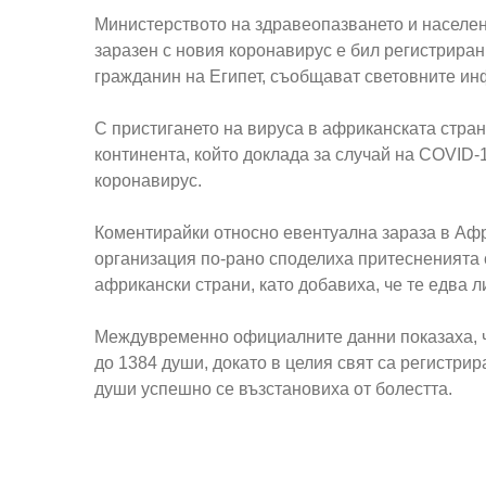
Министерството на здравеопазването и населен
заразен с новия коронавирус е бил регистриран
гражданин на Египет, съобщават световните и
С пристигането на вируса в африканската стран
континента, който доклада за случай на COVID
коронавирус.
Коментирайки относно евентуална зараза в Афр
организация по-рано споделиха притесненията с
африкански страни, като добавиха, че те едва л
Междувременно официалните данни показаха, ч
до 1384 души, докато в целия свят са регистри
души успешно се възстановиха от болестта.