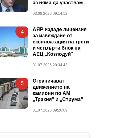
аз няма да участвам
03.08.2026 09:14:12
АЯР издаде лицензия
4
за извеждане от
експлоатация на трети
и четвърти блок на
АЕЦ „Козлодуй“
31.07.2026 20:34:43
Ограничават
5
движението на
камиони по АМ
„Тракия“ и „Струма“
31.07.2026 09:26:09