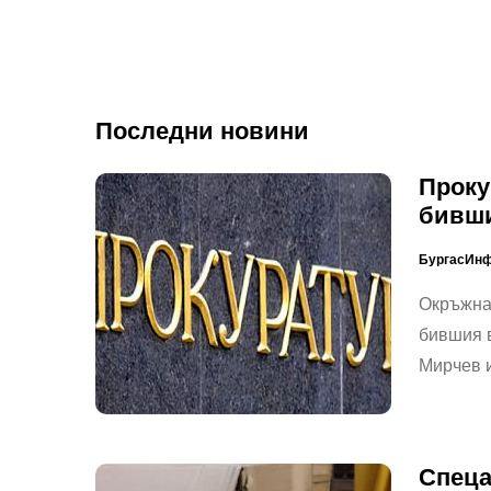
Последни новини
Проку
бивши
БургасИн
Окръжнат
бившия в
Мирчев 
Спеца