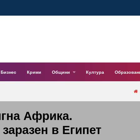
Бизнес
Крими
Общини
Култура
Образован
гна Африка.
 заразен в Египет