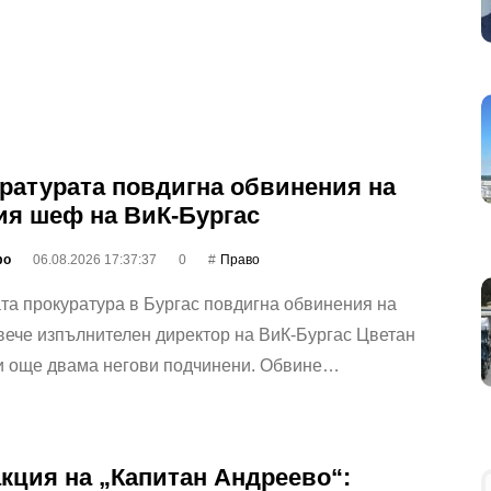
ратурата повдигна обвинения на
я шеф на ВиК-Бургас
фо
06.08.2026 17:37:37
0
Право
а прокуратура в Бургас повдигна обвинения на
ече изпълнителен директор на ВиК-Бургас Цветан
и още двама негови подчинени. Обвине…
кция на „Капитан Андреево“: