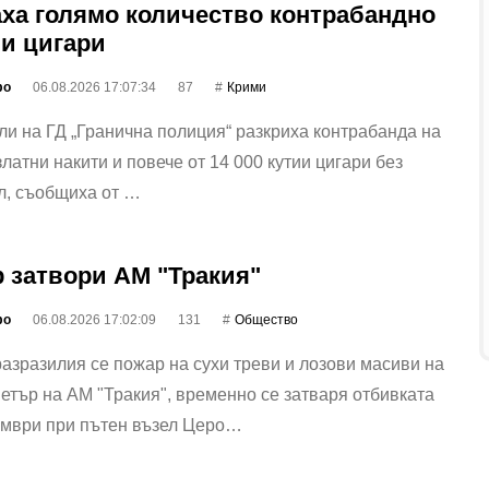
ха голямо количество контрабандно
 и цигари
фо
06.08.2026 17:07:34
87
Крими
и на ГД „Гранична полиция“ разкриха контрабанда на
 златни накити и повече от 14 000 кутии цигари без
л, съобщиха от …
 затвори АМ "Тракия"
фо
06.08.2026 17:02:09
131
Общество
азразилия се пожар на сухи треви и лозови масиви на
етър на АМ "Тракия", временно се затваря отбивката
ември при пътен възел Церо…