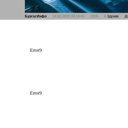
БургасИнфо
14.02.2020 20:14:42
1209
Здраве
Д