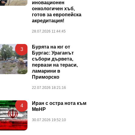
иновационен
онкологичен хъб,
готов за европейска
акредитация!
28.07.2026 11:44:45
Бурята на юг от
3
Бургас: Ураганът
събори дървета,
первази на тераси,
ламарини в
Приморско
22.07.2026 18:21:16
Иран с остра нота към
4
МвНР
30.07.2026 19:52:10