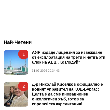
Най-Четени
АЯР издаде лицензия за извеждане
1
от експлоатация на трети и четвърти
блок на АЕЦ „Козлодуй“
31.07.2026 20:34:43
Д-р Николай Киселков официално е
2
новият управител на КОЦ-Бургас:
Целта е да сме иновационен
онкологичен хъб, готов за
европейска акредитация!