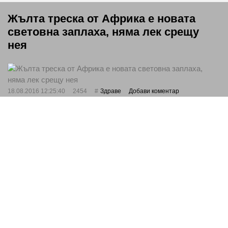
Жълта треска от Африка е новата
световна заплаха, няма лек срещу
нея
18.08.2016 12:25:40
2454
Здраве
Добави коментар