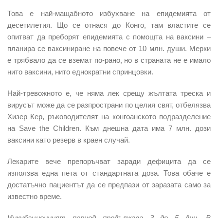
Това е най-мащабното избухване на епидемията от
десетилетия.
Що се отнася до Конго, там властите се
опитват да преборят епидемията с помощта на ваксини –
планира се ваксиниране на повече от 10 млн. души. Мерки
е трябвало да се вземат по-рано, но в страната не е имало
нито ваксини, нито еднократни спринцовки.
Най-тревожното е, че
няма лек срещу жълтата треска и
вирусът може да се разпространи по целия свят,
отбелязва
Хизер Кер, ръководителят на конгоанското подразделение
на Save the Children. Към днешна дата има 7 млн. дози
ваксини като резерв в краен случай.
Лекарите вече препоръчват заради дефицита да се
използва една пета от стандартната доза. Това обаче е
достатъчно пациентът да се предпази от заразата само за
известно време.
Инкубационният период продължава 3 до 5 дни. В