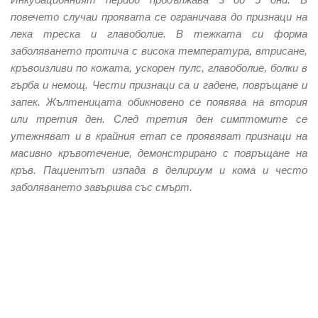
повечето случаи проявата се ограничава до признаци на
лека треска и главоболие. В тежката си форма
заболяването протича с висока температура, втрисане,
кръвоизливи по кожата, ускорен пулс, главоболие, болки в
гърба и немощ. Чести признаци са и гадене, повръщане и
запек. Жълтеницата обикновено се появява на втория
или третия ден. След третия ден симптомите се
утежняват и в крайния етап се проявяват признаци на
масивно кръвотечение, демонстрирано с повръщане на
кръв. Пациентът изпада в делириум и кома и често
заболяването завършва със смърт.