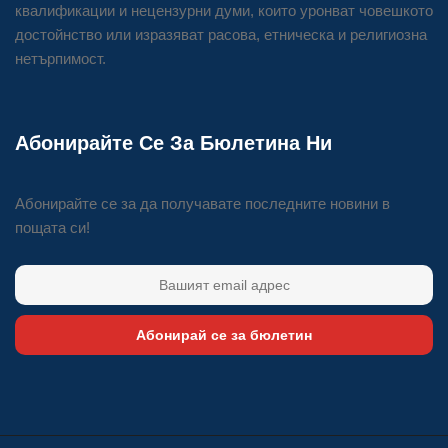
квалификации и нецензурни думи, които уронват човешкото
достойнство или изразяват расова, етническа и религиозна
нетърпимост.
Абонирайте Се За Бюлетина Ни
Абонирайте се за да получавате последните новини в
пощата си!
Абонирай се за бюлетин