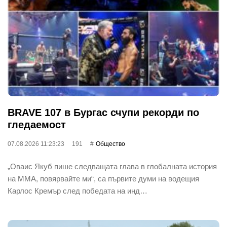
BRAVE 107 в Бургас счупи рекорди по
гледаемост
07.08.2026 11:23:23
191
Общество
„Оваис Якуб пише следващата глава в глобалната история
на ММА, повярвайте ми“, са първите думи на водещия
Карлос Кремър след победата на инд…