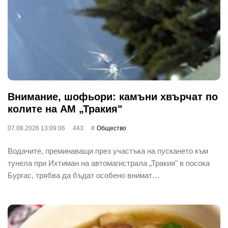
Внимание, шофьори: камъни хвърчат по
колите на АМ „Тракия"
07.08.2026 13:09:06
443
Общество
Водачите, преминаващи през участъка на пускането към
тунела при Ихтиман на автомагистрала „Тракия" в посока
Бургас, трябва да бъдат особено внимат…