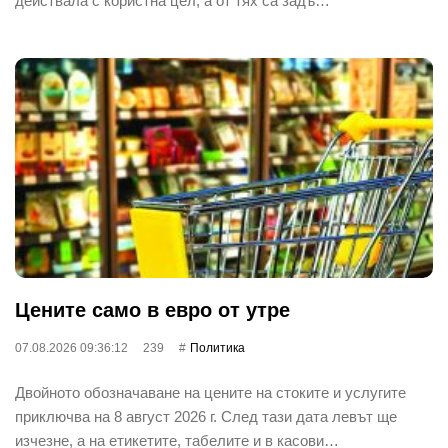
действала с користна цел, а от тях са задъ…
Цените само в евро от утре
07.08.2026 09:36:12
239
Политика
Двойното обозначаване на цените на стоките и услугите
приключва на 8 август 2026 г. След тази дата левът ще
изчезне, а на етикетите, табелите и в касови…