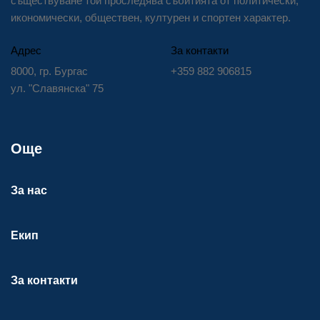
съществуване той проследява събитията от политически,
икономически, обществен, културен и спортен характер.
Адрес
За контакти
8000, гр. Бургас
+359 882 906815
ул. "Славянска" 75
Още
За нас
Екип
За контакти