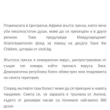
Пламналата в Централна Африка жълта треска, която вече
уби няколкостотин души, може да се прехвърли и в други
региони. Това предупреди Международният
благотворителен фонд за помощ на децата Save the
Children, цитиран от vesti.bg.
Жълтата треска е хеморагичен вирус, разпространяван от
същия тип комари, който пренася вируса Зика.
Демократична република Конго обяви през юни епидемията
на своята територия.
Според експерти тази болест може да се превърне в новата
пандемия. Смята се, че заразата е тръгнала от Ангола,
където от декември насам са починали най-малко 360
души.