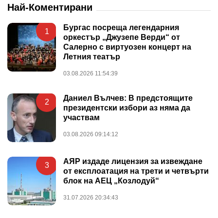
Най-Коментирани
Бургас посреща легендарния
1
оркестър „Джузепе Верди“ от
Салерно с виртуозен концерт на
Летния театър
03.08.2026 11:54:39
Даниел Вълчев: В предстоящите
2
президентски избори аз няма да
участвам
03.08.2026 09:14:12
АЯР издаде лицензия за извеждане
3
от експлоатация на трети и четвърти
блок на АЕЦ „Козлодуй“
31.07.2026 20:34:43