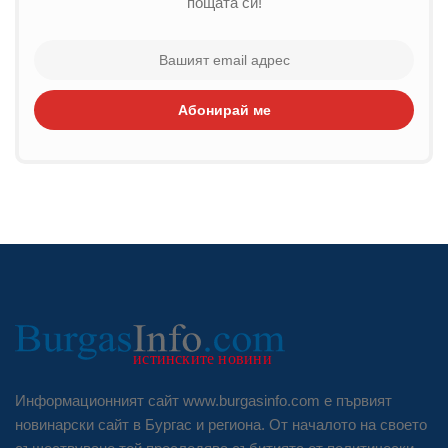
пощата си!
Абонирай ме
Информационният сайт www.burgasinfo.com е първият
новинарски сайт в Бургас и региона. От началото на своето