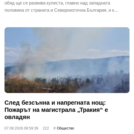
обяд ще се развива купеста, главно над западната
половина от страната и Североизточна България, и к…
След безсънна и напрегната нощ:
Пожарът на магистрала „Тракия“ е
овладян
07.08.2026 08:59:39
222
Общество