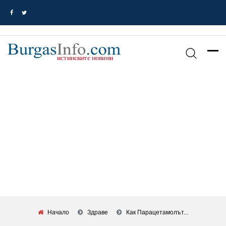
Начало
Здраве
Как Парацетамолът...