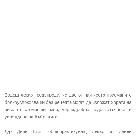
Водещ лекар предупреди, че две от най-често приеманите
болкоуспокояващи без рецепта могат да изложат хората на
риск от стомашни язви, чернодробна недостатъчност и
увреждане на бъбреците.
Д-р Дийн Егит, общопрактикуващ лекар и главен