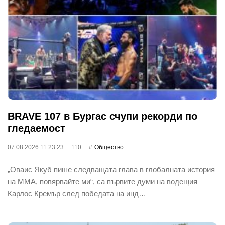
BRAVE 107 в Бургас счупи рекорди по
гледаемост
07.08.2026 11:23:23
110
Общество
„Оваис Якуб пише следващата глава в глобалната история
на ММА, повярвайте ми“, са първите думи на водещия
Карлос Кремър след победата на инд…