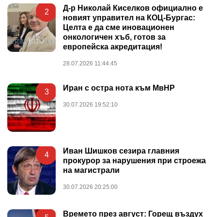
Д-р Николай Киселков официално е
2
новият управител на КОЦ-Бургас:
Целта е да сме иновационен
онкологичен хъб, готов за
европейска акредитация!
28.07.2026 11:44:45
Иран с остра нота към МвНР
3
30.07.2026 19:52:10
Иван Шишков сезира главния
4
прокурор за нарушения при строежа
на магистрали
30.07.2026 20:25:00
Времето през август: Горещ въздух