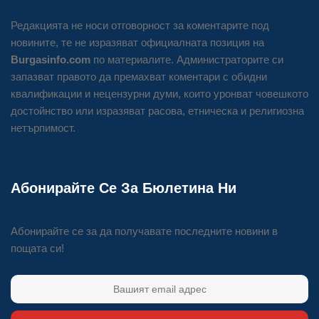
Редакцията не носи отговорност за коментарите под
новините, те не изразяват официалната позиция на
Burgasinfo.com
по материалите. Администраторите си
запазват правото да премахват коментари с обидни
квалификации и нецензурни думи, които уронват човешкото
достойнство или изразяват расова, етническа и религиозна
нетърпимост.
Абонирайте Се За Бюлетина Ни
Абонирайте се за да получавате последните новини в
пощата си!