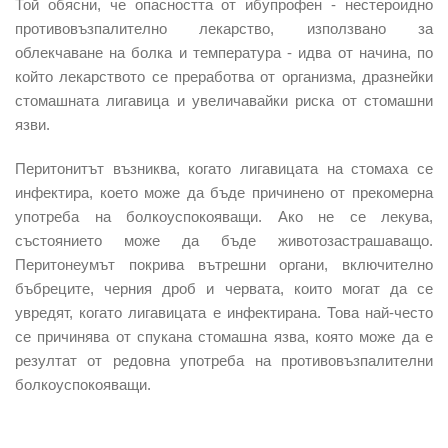
Той обясни, че опасността от ибупрофен - нестероидно
противовъзпалително лекарство, използвано за
облекчаване на болка и температура - идва от начина, по
който лекарството се преработва от организма, дразнейки
стомашната лигавица и увеличавайки риска от стомашни
язви.
Перитонитът възниква, когато лигавицата на стомаха се
инфектира, което може да бъде причинено от прекомерна
употреба на болкоуспокояващи. Ако не се лекува,
състоянието може да бъде животозастрашаващо.
Перитонеумът покрива вътрешни органи, включително
бъбреците, черния дроб и червата, които могат да се
увредят, когато лигавицата е инфектирана. Това най-често
се причинява от спукана стомашна язва, която може да е
резултат от редовна употреба на противовъзпалителни
болкоуспокояващи.