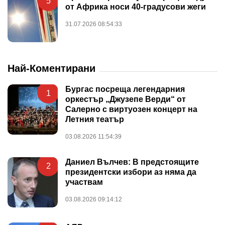
5
от Африка носи 40-градусови жеги
31.07.2026 08:54:33
Най-Коментирани
Бургас посреща легендарния
1
оркестър „Джузепе Верди“ от
Салерно с виртуозен концерт на
Летния театър
03.08.2026 11:54:39
Даниел Вълчев: В предстоящите
2
президентски избори аз няма да
участвам
03.08.2026 09:14:12