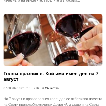
изчезне, а на етикетите, табелите и в касови…
Голям празник е: Кой има имен ден на 7
август
07.08.2026 09:15:16
216
Общество
На 7 август в православния календар се отбелязва паметта
на Свети преподобномъченик Дометий, а също и на Света