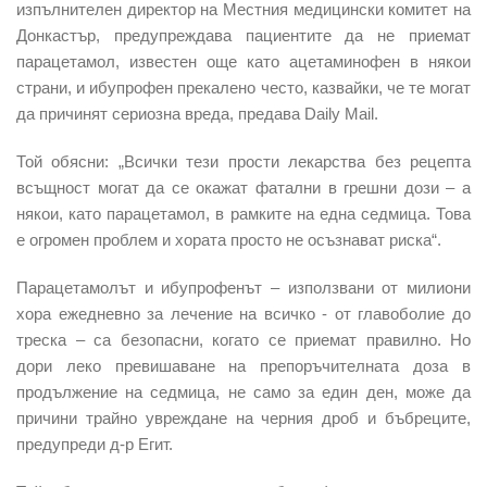
изпълнителен директор на Местния медицински комитет на
Донкастър, предупреждава пациентите да не приемат
парацетамол, известен още като ацетаминофен в някои
страни, и ибупрофен прекалено често, казвайки, че те могат
да причинят сериозна вреда, предава Daily Mail.
Той обясни: „Всички тези прости лекарства без рецепта
всъщност могат да се окажат фатални в грешни дози – а
някои, като парацетамол, в рамките на една седмица. Това
е огромен проблем и хората просто не осъзнават риска“.
Парацетамолът и ибупрофенът – използвани от милиони
хора ежедневно за лечение на всичко - от главоболие до
треска – са безопасни, когато се приемат правилно. Но
дори леко превишаване на препоръчителната доза в
продължение на седмица, не само за един ден, може да
причини трайно увреждане на черния дроб и бъбреците,
предупреди д-р Егит.