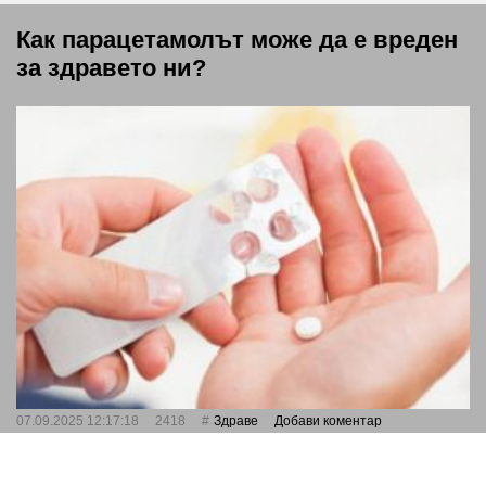
Как парацетамолът може да е вреден
за здравето ни?
07.09.2025 12:17:18
2418
Здраве
Добави коментар