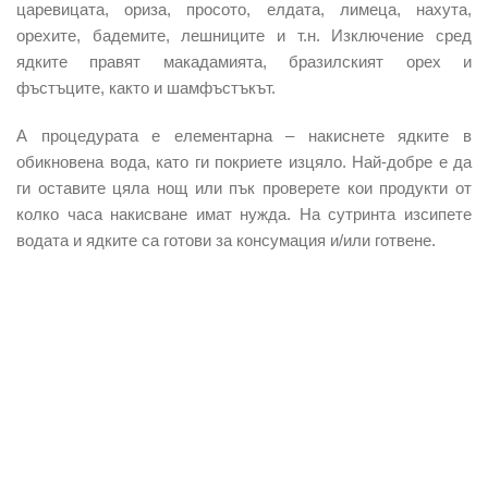
царевицата, ориза, просото, елдата, лимеца, нахута,
орехите, бадемите, лешниците и т.н. Изключение сред
ядките правят макадамията, бразилският орех и
фъстъците, както и шамфъстъкът.
А процедурата е елементарна – накиснете ядките в
обикновена вода, като ги покриете изцяло. Най-добре е да
ги оставите цяла нощ или пък проверете кои продукти от
колко часа накисване имат нужда. На сутринта изсипете
водата и ядките са готови за консумация и/или готвене.