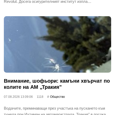
Revolut. Досега осигурителният институт изпла…
Внимание, шофьори: камъни хвърчат по
колите на АМ „Тракия"
07.08.2026 13:09:06
1118
Общество
Водачите, преминаващи през участъка на пускането към
тунела при Ихтиман на автомагистрала „Тракия" в посока