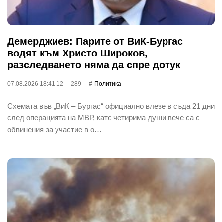
Демерджиев: Парите от ВиК-Бургас
водят към Христо Широков,
разследването няма да спре дотук
07.08.2026 18:41:12
289
Политика
Схемата във „ВиК – Бургас“ официално влезе в съда 21 дни
след операцията на МВР, като четирима души вече са с
обвинения за участие в о…