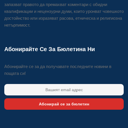
запазват правото да премахват коментари с обидни
квалификации и нецензурни думи, които уронват човешкото
достойнство или изразяват расова, етническа и религиозна
нетърпимост.
Абонирайте Се За Бюлетина Ни
Абонирайте се за да получавате последните новини в
пощата си!
Абонирай се за бюлетин