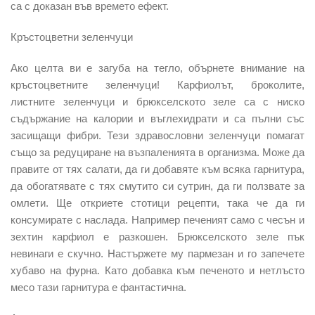
са с доказан във времето ефект.
Кръстоцветни зеленчуци
Ако целта ви е загуба на тегло, обърнете внимание на
кръстоцветните зеленчуци! Карфиолът, броколите,
листните зеленчуци и брюкселското зеле са с ниско
съдържание на калории и въглехидрати и са пълни със
засищащи фибри. Тези здравословни зеленчуци помагат
също за редуциране на възпаленията в организма. Може да
правите от тях салати, да ги добавяте към всяка гарнитура,
да обогатявате с тях смутито си сутрин, да ги ползвате за
омлети. Ще откриете стотици рецепти, така че да ги
консумирате с наслада. Например печеният само с чесън и
зехтин карфиол е разкошен. Брюкселското зеле пък
невинаги е скучно. Настържете му пармезан и го запечете
хубаво на фурна. Като добавка към печеното и нетлъсто
месо тази гарнитура е фантастична.