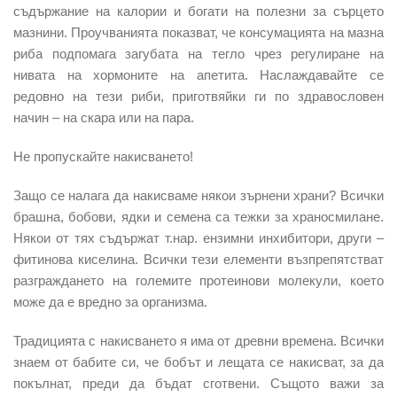
съдържание на калории и богати на полезни за сърцето
мазнини. Проучванията показват, че консумацията на мазна
риба подпомага загубата на тегло чрез регулиране на
нивата на хормоните на апетита. Наслаждавайте се
редовно на тези риби, приготвяйки ги по здравословен
начин – на скара или на пара.
Не пропускайте накисването!
Защо се налага да накисваме някои зърнени храни? Всички
брашна, бобови, ядки и семена са тежки за храносмилане.
Някои от тях съдържат т.нар. ензимни инхибитори, други –
фитинова киселина. Всички тези елементи възпрепятстват
разграждането на големите протеинови молекули, което
може да е вредно за организма.
Традицията с накисването я има от древни времена. Всички
знаем от бабите си, че бобът и лещата се накисват, за да
покълнат, преди да бъдат сготвени. Същото важи за