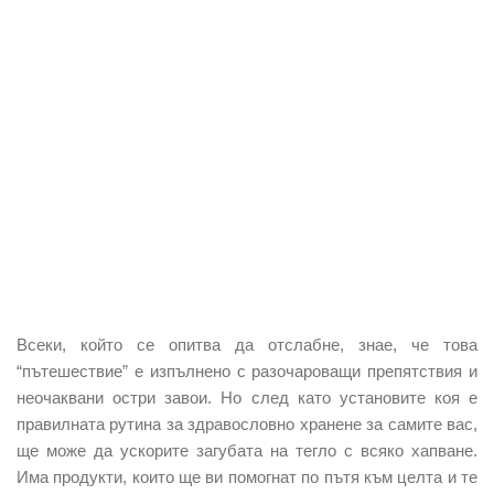
Всеки, който се опитва да отслабне, знае, че това
“пътешествие” е изпълнено с разочароващи препятствия и
неочаквани остри завои. Но след като установите коя е
правилната рутина за здравословно хранене за самите вас,
ще може да ускорите загубата на тегло с всяко хапване.
Има продукти, които ще ви помогнат по пътя към целта и те