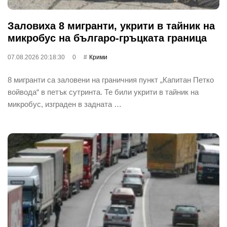
Заловиха 8 мигранти, укрити в тайник на
микробус на българо-гръцката граница
07.08.2026 20:18:30
0
Крими
8 мигранти са заловени на граничния пункт „Капитан Петко
войвода“ в петък сутринта. Те били укрити в тайник на
микробус, изграден в задната …