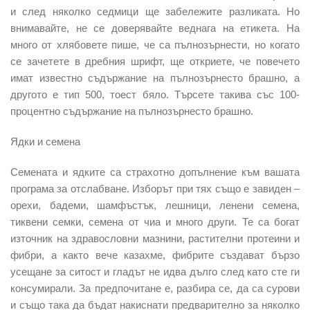
и след няколко седмици ще забележите разликата. Но
внимавайте, не се доверявайте веднага на етикета. На
много от хлябовете пише, че са пълнозърнести, но когато
се зачетете в дребния шрифт, ще откриете, че повечето
имат известно съдържание на пълнозърнесто брашно, а
другото е тип 500, тоест бяло. Търсете такива със 100-
процентно съдържание на пълнозърнесто брашно.
Ядки и семена
Семената и ядките са страхотно допълнение към вашата
програма за отслабване. Изборът при тях също е завиден –
орехи, бадеми, шамфъстък, лешници, ленени семена,
тиквени семки, семена от чиа и много други. Те са богат
източник на здравословни мазнини, растителни протеини и
фибри, а както вече казахме, фибрите създават бързо
усещане за ситост и гладът не идва дълго след като сте ги
консумирали. За предпочитане е, разбира се, да са сурови
и също така да бъдат накиснати предварително за няколко