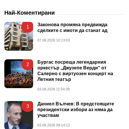
Най-Коментирани
Законова промяна предвижда
1
сделките с имоти да станат ад
07.08.2026 10:13:03
Бургас посреща легендарния
2
оркестър „Джузепе Верди“ от
Салерно с виртуозен концерт на
Летния театър
03.08.2026 11:54:39
Даниел Вълчев: В предстоящите
3
президентски избори аз няма да
участвам
03.08.2026 09:14:12