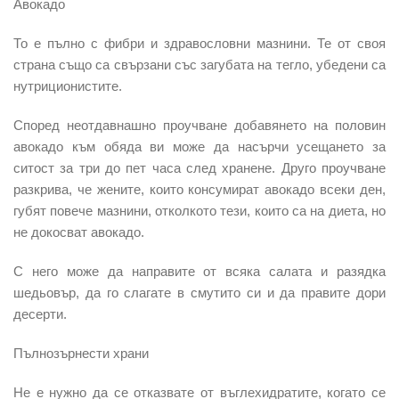
Авокадо
То е пълно с фибри и здравословни мазнини. Те от своя
страна също са свързани със загубата на тегло, убедени са
нутриционистите.
Според неотдавнашно проучване добавянето на половин
авокадо към обяда ви може да насърчи усещането за
ситост за три до пет часа след хранене. Друго проучване
разкрива, че жените, които консумират авокадо всеки ден,
губят повече мазнини, отколкото тези, които са на диета, но
не докосват авокадо.
С него може да направите от всяка салата и разядка
шедьовър, да го слагате в смутито си и да правите дори
десерти.
Пълнозърнести храни
Не е нужно да се отказвате от въглехидратите, когато се