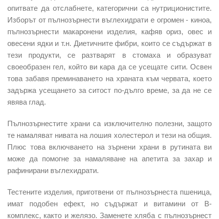
опитвате да отслабнете, категорични са нутриционистите.
Изборът от пълнозърнести въглехидрати е огромен - киноа,
пълнозърнести макаронени изделия, кафяв ориз, овес и
овесени ядки и т.н. Диетичните фибри, които се съдържат в
тези продукти, се разтварят в стомаха и образуват
своеобразен гел, който ви кара да се усещате сити. Освен
това забавя преминаването на храната към червата, което
задържа усещането за ситост по-дълго време, за да не се
явява глад.
Пълнозърнестите храни са изключително полезни, защото
те намаляват нивата на лошия холестерол и тези на общия.
Плюс това включването на зърнени храни в рутината ви
може да помогне за намаляване на апетита за захар и
рафинирани въглехидрати.
Тестените изделия, приготвени от пълнозърнеста пшеница,
имат подобен ефект, но съдържат и витамини от В-
комплекс, както и желязо. Заменете хляба с пълнозърнест