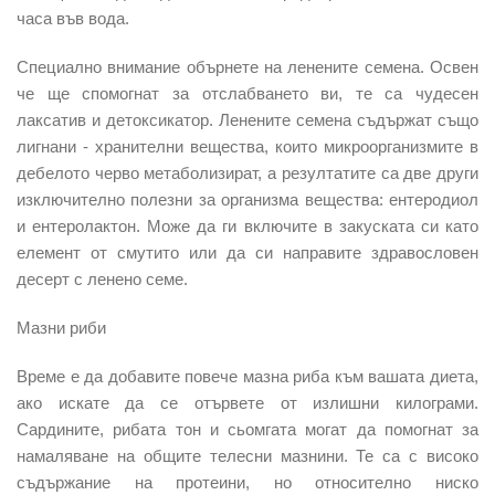
часа във вода.
Специално внимание обърнете на ленените семена. Освен
че ще спомогнат за отслабването ви, те са чудесен
лаксатив и детоксикатор. Ленените семена съдържат също
лигнани - хранителни вещества, които микроорганизмите в
дебелото черво метаболизират, а резултатите са две други
изключително полезни за организма вещества: ентеродиол
и ентеролактон. Може да ги включите в закуската си като
елемент от смутито или да си направите здравословен
десерт с ленено семе.
Мазни риби
Време е да добавите повече мазна риба към вашата диета,
ако искате да се отървете от излишни килограми.
Сардините, рибата тон и сьомгата могат да помогнат за
намаляване на общите телесни мазнини. Те са с високо
съдържание на протеини, но относително ниско