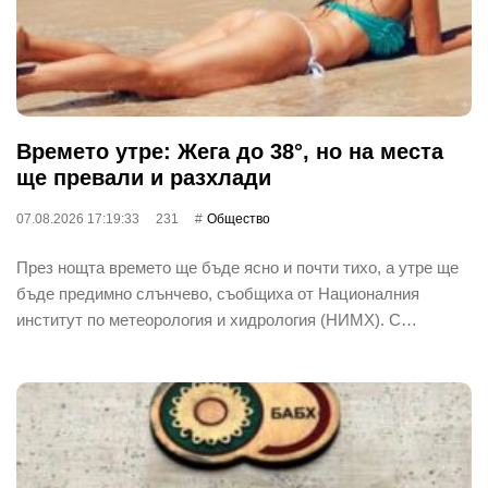
Времето утре: Жега до 38°, но на места
ще превали и разхлади
07.08.2026 17:19:33
231
Общество
През нощта времето ще бъде ясно и почти тихо, а утре ще
бъде предимно слънчево, съобщиха от Националния
институт по метеорология и хидрология (НИМХ). С…