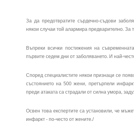
За да предотвратите сърдечно-съдови заболя
някои случаи той алармира предварително. За 
Въпреки всички постижения на съвременната
първите седем дни от заболяването. И най-чес
Според специалистите някои признаци се появ
състоянието на 500 жени, претърпели инфаркт
преди атаката са страдали от силна умора, заду
Освен това експертите са установили, че мъжет
инфаркт - по-често от жените./