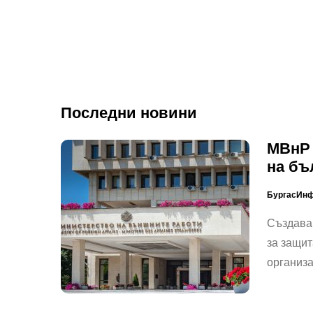
Последни новини
МВнР 
на бъ
БургасИн
Създава
за защит
организ