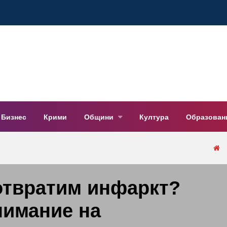
Бизнес
Крими
Общини
Култура
Образован
отвратим инфаркт?
нимание на