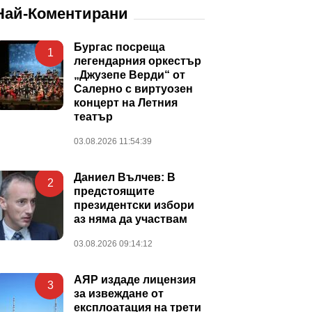
Най-Коментирани
Бургас посреща
1
легендарния оркестър
„Джузепе Верди“ от
Салерно с виртуозен
концерт на Летния
театър
03.08.2026 11:54:39
Даниел Вълчев: В
2
предстоящите
президентски избори
аз няма да участвам
03.08.2026 09:14:12
АЯР издаде лицензия
3
за извеждане от
експлоатация на трети