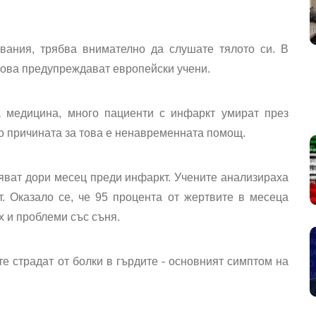
вания, трябва внимателно да слушате тялото си. В
това предупреждават европейски учени.
 медицина, много пациенти с инфаркт умират през
то причината за това е ненавременната помощ.
яват дори месец преди инфаркт. Учените анализираха
. Оказало се, че 95 процента от жертвите в месеца
х и проблеми със съня.
е страдат от болки в гърдите - основният симптом на