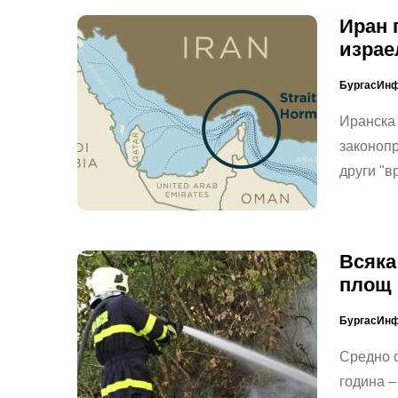
Иран 
израе
БургасИн
Иранска
законопр
други "
Всяка
площ 
БургасИн
Средно о
година –