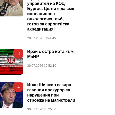
управител на КОЦ-
Бургас: Целта е да сме
иновационен
онкологичен хъб,
готов за европейска
акредитация!
28.07.2026 11:44:45
Иран с остра нота към
3
МвНР
30.07.2026 19:52:10
Иван Шишков сезира
4
главния прокурор за
нарушения при
строежа на магистрали
30.07.2026 20:25:00