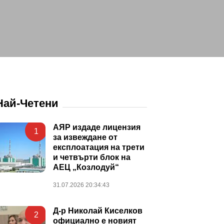
Най-Четени
АЯР издаде лицензия
1
за извеждане от
експлоатация на трети
и четвърти блок на
АЕЦ „Козлодуй“
31.07.2026 20:34:43
Д-р Николай Киселков
2
официално е новият