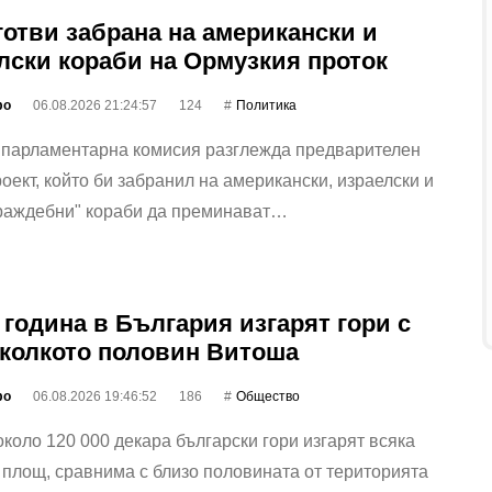
готви забрана на американски и
лски кораби на Ормузкия проток
фо
06.08.2026 21:24:57
124
Политика
 парламентарна комисия разглежда предварителен
оект, който би забранил на американски, израелски и
враждебни" кораби да преминават…
 година в България изгарят гори с
колкото половин Витоша
фо
06.08.2026 19:46:52
186
Общество
коло 120 000 декара български гори изгарят всяка
 площ, сравнима с близо половината от територията