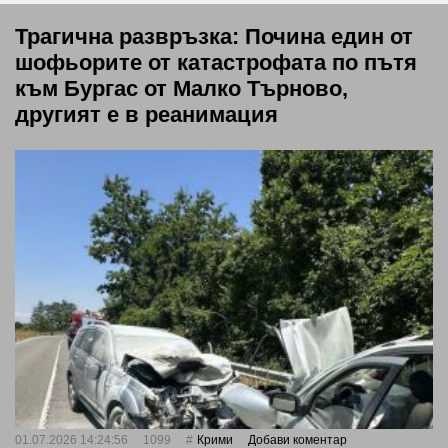
Трагична развръзка: Почина един от
шофьорите от катастрофата по пътя
към Бургас от Малко Търново,
другият е в реанимация
01.07.2026 14:24:56
1099
Крими
Добави коментар