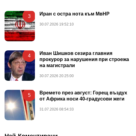
Иран с остра нота към МвНР
3
30.07.2026 19:52:10
Иван Шишков сезира главния
4
прокурор за нарушения при строежа
на магистрали
30.07.2026 20:25:00
Времето през август: Горещ въздух
5
от Африка носи 40-градусови жеги
31.07.2026 08:54:33
Най-Коментирани