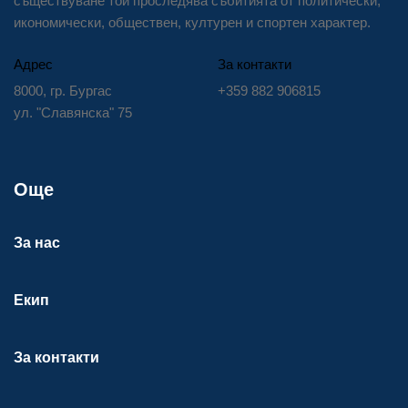
съществуване той проследява събитията от политически,
икономически, обществен, културен и спортен характер.
Адрес
За контакти
8000, гр. Бургас
+359 882 906815
ул. "Славянска" 75
Още
За нас
Екип
За контакти