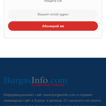
пощата си!
Абонирай ме
Информационният сайт www.burgasinfo.com е първият
новинарски сайт в Бургас и региона. От началото на своето