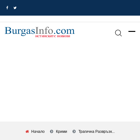
Начало
Крими
Трагична Развръзк...