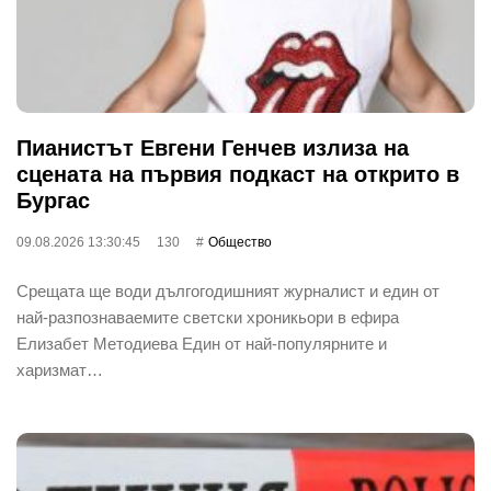
Пианистът Евгени Генчев излиза на
сцената на първия подкаст на открито в
Бургас
09.08.2026 13:30:45
130
Общество
Срещата ще води дългогодишният журналист и един от
най-разпознаваемите светски хроникьори в ефира
Елизабет Методиева Един от най-популярните и
харизмат…