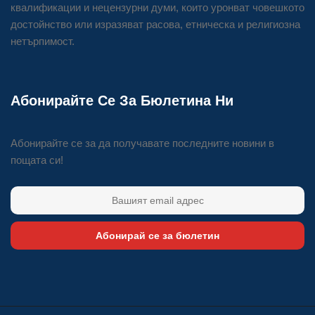
квалификации и нецензурни думи, които уронват човешкото
достойнство или изразяват расова, етническа и религиозна
нетърпимост.
Абонирайте Се За Бюлетина Ни
Абонирайте се за да получавате последните новини в
пощата си!
Абонирай се за бюлетин