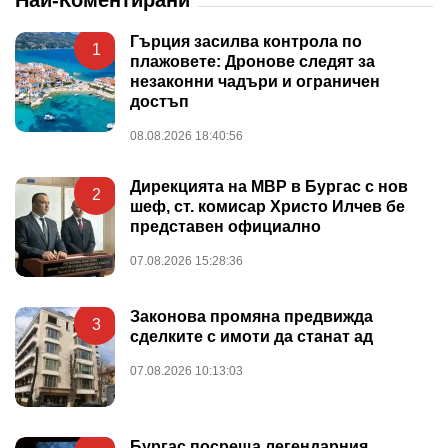
Гърция засилва контрола по
1
плажовете: Дронове следят за
незаконни чадъри и ограничен
достъп
08.08.2026 18:40:56
Дирекцията на МВР в Бургас с нов
2
шеф, ст. комисар Христо Илчев бе
представен официално
07.08.2026 15:28:36
Законова промяна предвижда
3
сделките с имоти да станат ад
07.08.2026 10:13:03
Бургас посреща легендарния