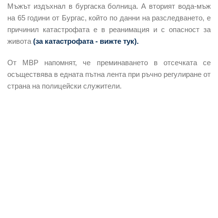
Мъжът издъхнал в бургаска болница. А вторият вода-мъж
на 65 години от Бургас, който по данни на разследването, е
причинил катастрофата е в реанимация и с опасност за
живота
(за катастрофата - вижте тук).
От МВР напомнят, че преминаването в отсечката се
осъществява в едната пътна лента при ръчно регулиране от
страна на полицейски служители.