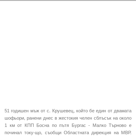
51 годишен мъж от с. Крушевец, който бе един от двамата
шофьори, ранени днес в жестокия челен сблъсък на около
1 км от КПП Босна по пътя Бургас - Малко Търново е
починал току-що, съобщи Областната дирекция на МВР.