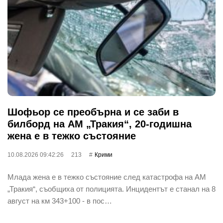
Шофьор се преобърна и се заби в
билборд на АМ „Тракия“, 20-годишна
жена е в тежко състояние
10.08.2026 09:42:26
213
Крими
Млада жена е в тежко състояние след катастрофа на АМ
„Тракия“, съобщиха от полицията. Инцидентът е станал на 8
август на км 343+100 - в пос…