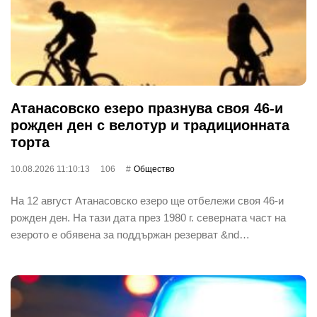
Атанасовско езеро празнува своя 46-и
рожден ден с велотур и традиционната
торта
10.08.2026 11:10:13
106
Общество
На 12 август Атанасовско езеро ще отбележи своя 46-и
рожден ден. На тази дата през 1980 г. северната част на
езерото е обявена за поддържан резерват &nd…