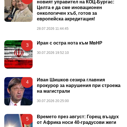
новият управител на КОЦ-Бургас:
Целта е да сме иновационен
онкологичен хъб, готов за
европейска акредитация!
28.07.2026 11:44:45
Иран с остра нота към МвНР
3
30.07.2026 19:52:10
Иван Шишков сезира главния
4
прокурор за нарушения при строежа
на магистрали
30.07.2026 20:25:00
Времето през август: Горещ въздух
5
от Африка носи 40-градусови жеги