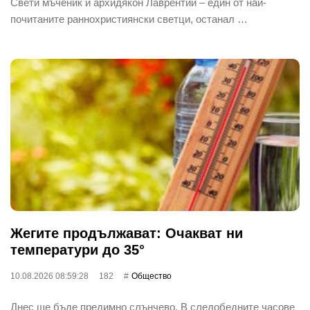
Свети мъченик и архидякон Лаврентий – един от най-
почитаните раннохристиянски светци, останал …
Жегите продължават: Очакват ни
температури до 35°
10.08.2026 08:59:28
182
Общество
Днес ще бъде предимно слънчево. В следобедните часове