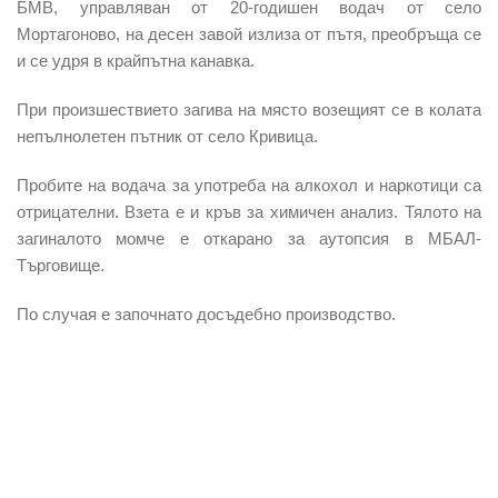
БМВ
,
управляван от 20-годишен водач
от село
Мортагоново, на десен завой излиза от пътя, преобръща се
и се удря в крайпътна канавка.
При произшествието загива на място возещият се в колата
непълнолетен пътник от село Кривица.
Пробите на водача за употреба на алкохол и наркотици са
отрицателни. Взета е и кръв за химичен анализ. Тялото на
загиналото момче е откарано за аутопсия в МБАЛ-
Търговище.
По случая е започнато досъдебно производство.