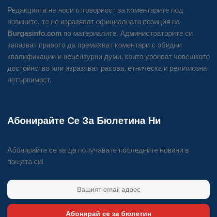
Редакцията не носи отговорност за коментарите под
новините, те не изразяват официалната позиция на
Burgasinfo.com
по материалите. Администраторите си
запазват правото да премахват коментари с обидни
квалификации и нецензурни думи, които уронват човешкото
достойнство или изразяват расова, етническа и религиозна
нетърпимост.
Абонирайте Се За Бюлетина Ни
Абонирайте се за да получавате последните новини в
пощата си!
Абонирай се за бюлетин