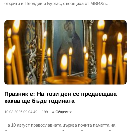
открити в Пловдив и Бургас, съобщиха от МВР.&n…
Празник е: На този ден се предвещава
каква ще бъде годината
10.08.2026 09:04:49
199
Общество
На 10 август православната църква почита паметта на