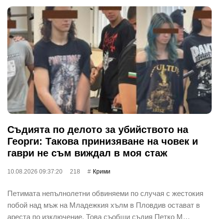
Съдията по делото за убийството на
Георги: Такова принизяване на човек и
гаври не съм виждал в моя стаж
10.08.2026 09:37:20
218
Крими
Петимата непълнолетни обвиняеми по случая с жестокия
побой над мъж на Младежкия хълм в Пловдив остават в
ареста по изключение. Това съобщи съдия Петко М…