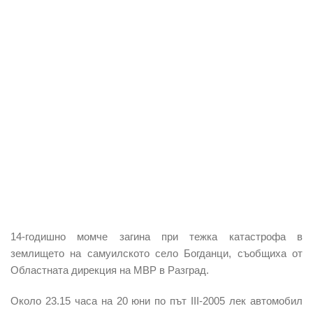
14-годишно момче загина при тежка катастрофа в
землището на самуилското село
Богданци
, съобщиха от
Областната дирекция на МВР в Разград.
Около 23.15 часа на 20 юни по път III-2005
лек автомобил