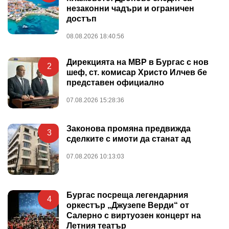
незаконни чадъри и ограничен
достъп
08.08.2026 18:40:56
Дирекцията на МВР в Бургас с нов
2
шеф, ст. комисар Христо Илчев бе
представен официално
07.08.2026 15:28:36
Законова промяна предвижда
3
сделките с имоти да станат ад
07.08.2026 10:13:03
Бургас посреща легендарния
4
оркестър „Джузепе Верди“ от
Салерно с виртуозен концерт на
Летния театър