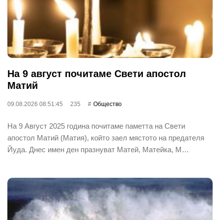
На 9 август почитаме Свети апостол
Матий
09.08.2026 08:51:45
235
Общество
На 9 Август 2025 година почитаме паметта на Свети
апостол Матий (Матия), който заел мястото на предателя
Йуда. Днес имен ден празнуват Матей, Матейка, М…