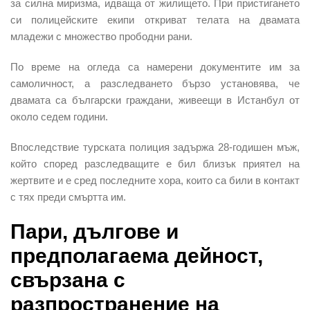
за силна миризма, идваща от жилището. При пристигането
си полицейските екипи откриват телата на двамата
младежи с множество прободни рани.
По време на огледа са намерени документите им за
самоличност, а разследването бързо установява, че
двамата са български граждани, живеещи в Истанбул от
около седем години.
Впоследствие турската полиция задържа 28-годишен мъж,
който според разследващите е бил близък приятел на
жертвите и е сред последните хора, които са били в контакт
с тях преди смъртта им.
Пари, дългове и
предполагаема дейност,
свързана с
разпространение на