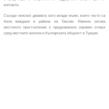
контакти.
Съседи описват двамата като млади мъже, които често са
били виждани в района на Таксим. Именно затова
жестокото престъпление е предизвикало огромен отзвук
сред местните жители и българската общност в Турция.