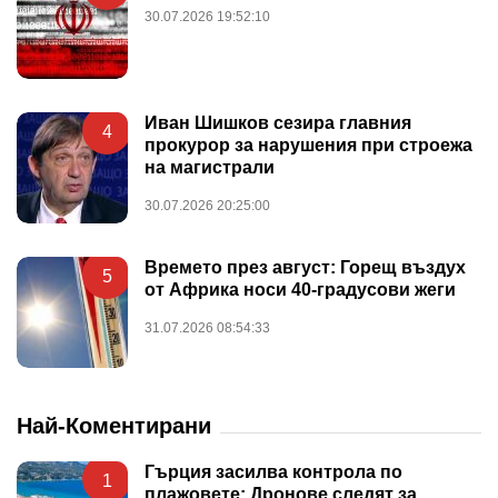
30.07.2026 19:52:10
Иван Шишков сезира главния
4
прокурор за нарушения при строежа
на магистрали
30.07.2026 20:25:00
Времето през август: Горещ въздух
5
от Африка носи 40-градусови жеги
31.07.2026 08:54:33
Най-Коментирани
Гърция засилва контрола по
1
плажовете: Дронове следят за