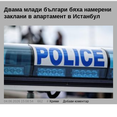
Двама млади българи бяха намерени
заклани в апартамент в Истанбул
04.06.2026 15:08:54
662
Крими
Добави коментар