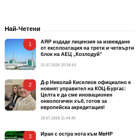
Най-Четени
АЯР издаде лицензия за извеждане
1
от експлоатация на трети и четвърти
блок на АЕЦ „Козлодуй“
31.07.2026 20:34:43
Д-р Николай Киселков официално е
2
новият управител на КОЦ-Бургас:
Целта е да сме иновационен
онкологичен хъб, готов за
европейска акредитация!
28.07.2026 11:44:45
Иран с остра нота към МвНР
3