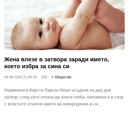
Жена влезе в затвора заради името,
което избра за сина си
08.08.2026 21:48:28
256
Общество
Норвежката Кирсти Ларсен беше осъдена на два дни
затвор, след като отказа да плати глоба, наложена ѝ в спор
с властите относно името на новородения ѝ си…