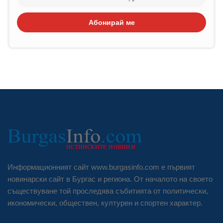
Абонирай ме
Информационният сайт www.burgasinfo.com е първият
новинарски сайт в Бургас и региона. От началото на своето
съществуване той проследява събитията от политически,
икономически, обществен, културен и спортен характер.