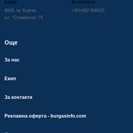
Адрес
За контакти
8000, гр. Бургас
+359 882 906815
ул. "Славянска" 75
Още
За нас
Екип
За контакти
Рекламна оферта - burgasinfo.com