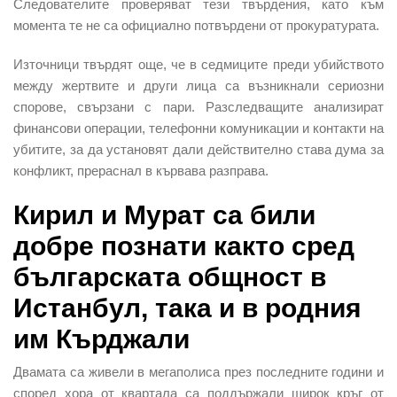
Следователите проверяват тези твърдения, като към
момента те не са официално потвърдени от прокуратурата.
Източници твърдят още, че в седмиците преди убийството
между жертвите и други лица са възникнали сериозни
спорове, свързани с пари. Разследващите анализират
финансови операции, телефонни комуникации и контакти на
убитите, за да установят дали действително става дума за
конфликт, прераснал в кървава разправа.
Кирил и Мурат са били
добре познати както сред
българската общност в
Истанбул, така и в родния
им Кърджали
Двамата са живели в мегаполиса през последните години и
според хора от квартала са поддържали широк кръг от