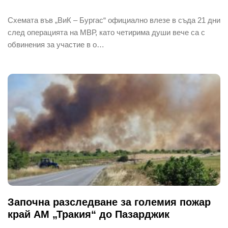
Схемата във „ВиК – Бургас“ официално влезе в съда 21 дни
след операцията на МВР, като четирима души вече са с
обвинения за участие в о…
Започна разследване за големия пожар
край АМ „Тракия“ до Пазарджик