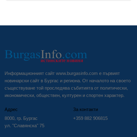
Информационният сайт www.burgasinfo.com е първият
новинарски сайт в Бургас и региона. От началото на своето
съществуване той проследява събитията от политически,
икономически, обществен, културен и спортен характер.
Адрес
За контакти
8000, гр. Бургас
+359 882 906815
ул. "Славянска" 75