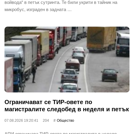
войвода“ в петък сутринта. Те били укрити в тайник на
микробус, изграден в задната …
Ограничават се ТИР-овете по
магистралите следобед в неделя и петък
07.08.2026 19:20:41
204
Общество
АПИ ограничава ТИР-овете по магистралите в неделя.