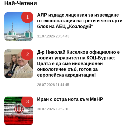
Най-Четени
АЯР издаде лицензия за извеждане
1
от експлоатация на трети и четвърти
блок на АЕЦ „Козлодуй“
31.07.2026 20:34:43
Д-р Николай Киселков официално е
2
новият управител на КОЦ-Бургас:
Целта е да сме иновационен
онкологичен хъб, готов за
европейска акредитация!
28.07.2026 11:44:45
Иран с остра нота към МвНР
3
30.07.2026 19:52:10