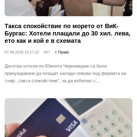
Такса спокойствие по морето от ВиК-
Бургас: Хотели плащали до 30 хил. лева,
ето как и кой е в схемата
07.08.2026 15:27:22
407
Право
Десетки хотели по Южното Черноморие са били
принуждавани да плащат хиляди левове под формата на
т.нар. „такса спокойствие“, за да избегнат с…