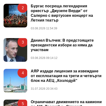
Бургас посреща легендарния
2
оркестър „Джузепе Верди“ от
Салерно с виртуозен концерт на
Летния театър
03.08.2026 11:54:39
Даниел Вълчев: В предстоящите
3
президентски избори аз няма да
участвам
03.08.2026 09:14:12
АЯР издаде лицензия за извеждане
4
от експлоатация на трети и четвърти
блок на АЕЦ „Козлодуй“
31.07.2026 20:34:43
Ограничават движението на камиони
5