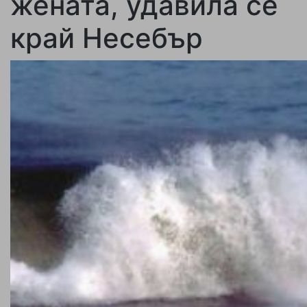
жената, удавила се
край Несебър