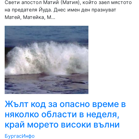
Свети апостол Матий (Матия), който заел мястото
на предателя Йуда. Днес имен ден празнуват
Матей, Матейка, М…
Жълт код за опасно време в
няколко области в неделя,
край морето високи вълни
БургасИнфо