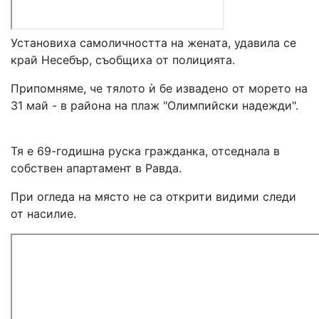
Установиха самоличността на
жената, удавила се
край Несебър, съобщиха от полицията.
Припомняме, че тялото ѝ бе извадено от морето на
31 май - в района на плаж "Олимпийски надежди".
Тя е
69-годишна руска гражданка,
отседнала в
собствен апартамент в Равда.
При огледа на място
не са открити видими следи
от насилие.