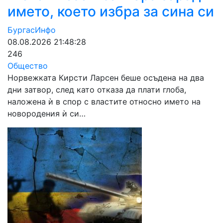
името, което избра за сина си
БургасИнфо
08.08.2026 21:48:28
246
Общество
Норвежката Кирсти Ларсен беше осъдена на два
дни затвор, след като отказа да плати глоба,
наложена ѝ в спор с властите относно името на
новородения ѝ си…