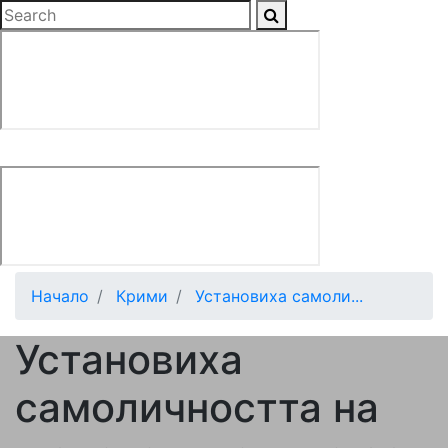
Начало
Крими
Установиха самоли...
Установиха
самоличността на