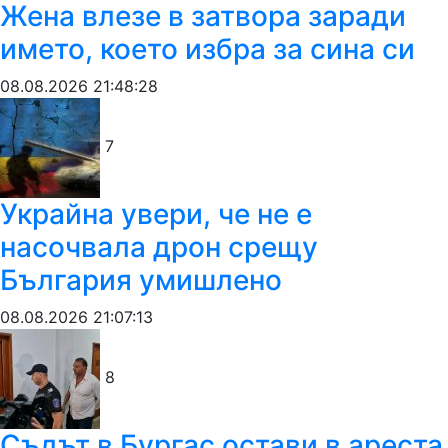
Жена влезе в затвора заради
името, което избра за сина си
08.08.2026 21:48:28
7
Украйна увери, че не е
насочвала дрон срещу
България умишлено
08.08.2026 21:07:13
8
Съдът в Бургас остави в ареста