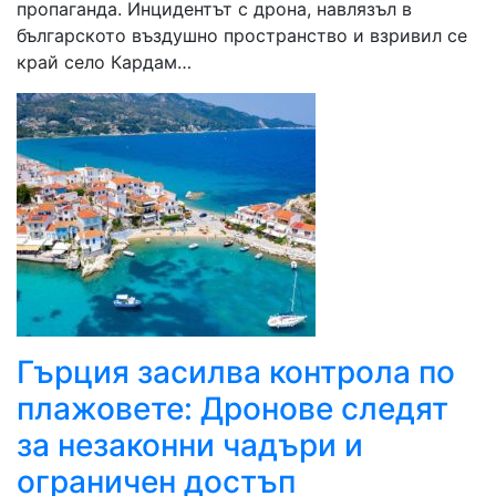
пропаганда. Инцидентът с дрона, навлязъл в
българското въздушно пространство и взривил се
край село Кардам…
Гърция засилва контрола по
плажовете: Дронове следят
за незаконни чадъри и
ограничен достъп