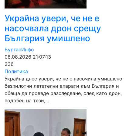
Украйна увери, че не е
насочвала дрон срещу
България умишлено
БургасИнфо
08.08.2026 21:07:13
336
Политика
Украйна днес увери, че не е насочила умишлено
безпилотни летателни апарати към България и
обеща да проведе разследване, след като дрон,
подобен на тези,…