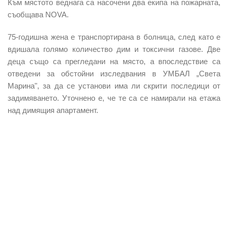
Към мястото веднага са насочени два екипа на пожарната,
съобщава NOVA.
75-годишна жена е транспортирана в болница, след като е
вдишала голямо количество дим и токсични газове. Две
деца също са прегледани на място, а впоследствие са
отведени за обстойни изследвания в УМБАЛ „Света
Марина", за да се установи има ли скрити последици от
задимяването. Уточнено е, че те са се намирали на етажа
над димящия апартамент.