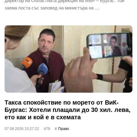
директор на Областната дирекция на МВР – Бургас. Той
заема поста със заповед на министъра на …
Такса спокойствие по морето от ВиК-
Бургас: Хотели плащали до 30 хил. лева,
ето как и кой е в схемата
07.08.2026 15:27:22
479
Право