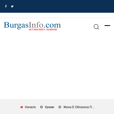
Начало
Крими
Жена Е Обгазена П...