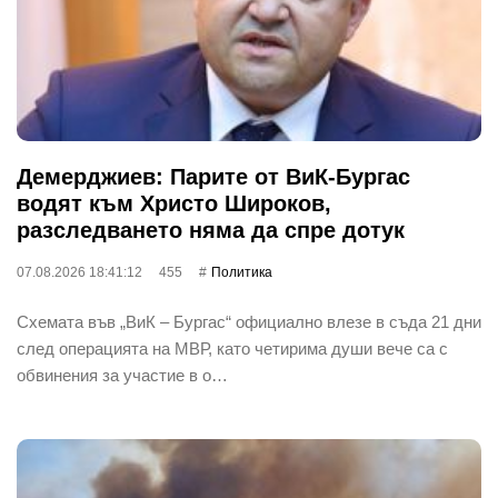
Демерджиев: Парите от ВиК-Бургас
водят към Христо Широков,
разследването няма да спре дотук
07.08.2026 18:41:12
455
Политика
Схемата във „ВиК – Бургас“ официално влезе в съда 21 дни
след операцията на МВР, като четирима души вече са с
обвинения за участие в о…