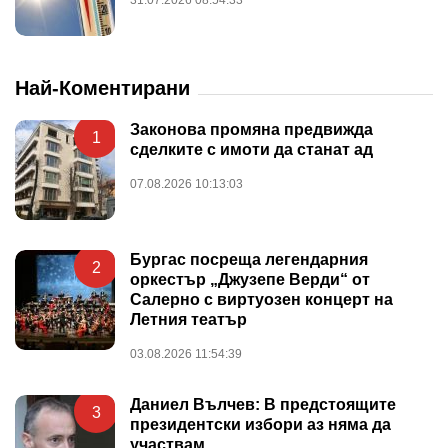
Най-Коментирани
Законова промяна предвижда
1
сделките с имоти да станат ад
07.08.2026 10:13:03
Бургас посреща легендарния
2
оркестър „Джузепе Верди“ от
Салерно с виртуозен концерт на
Летния театър
03.08.2026 11:54:39
Даниел Вълчев: В предстоящите
3
президентски избори аз няма да
участвам