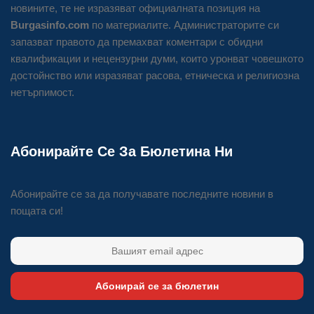
новините, те не изразяват официалната позиция на
Burgasinfo.com
по материалите. Администраторите си
запазват правото да премахват коментари с обидни
квалификации и нецензурни думи, които уронват човешкото
достойнство или изразяват расова, етническа и религиозна
нетърпимост.
Абонирайте Се За Бюлетина Ни
Абонирайте се за да получавате последните новини в
пощата си!
Абонирай се за бюлетин