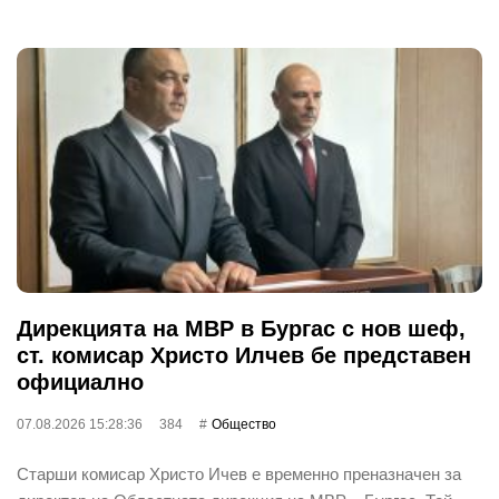
Дирекцията на МВР в Бургас с нов шеф,
ст. комисар Христо Илчев бе представен
официално
07.08.2026 15:28:36
384
Общество
Старши комисар Христо Ичев е временно преназначен за