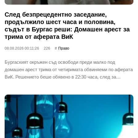
След безпрецедентно заседание,
продължило шест часа и половина,
съдът в Бургас реши: Домашен арест за
трима от аферата ВиК
08.08.2026 00:11:26
226
Право
Бургаският окръжен съд освободи преди малко под
домашен арест трима от четиримата обвиняеми по аферата
ВиК. Решението беше обявено в 22:30 часа, след за…