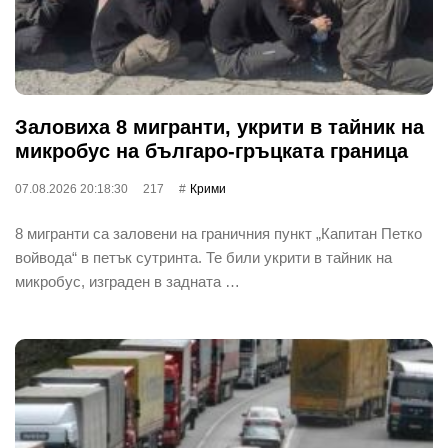
Заловиха 8 мигранти, укрити в тайник на
микробус на българо-гръцката граница
07.08.2026 20:18:30
217
Крими
8 мигранти са заловени на граничния пункт „Капитан Петко
войвода“ в петък сутринта. Те били укрити в тайник на
микробус, изграден в задната …