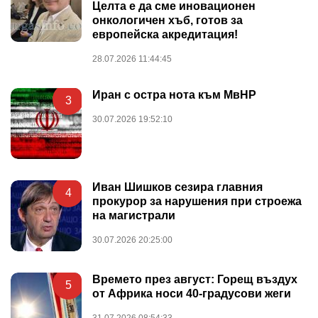
Целта е да сме иновационен
онкологичен хъб, готов за
европейска акредитация!
28.07.2026 11:44:45
Иран с остра нота към МвНР
3
30.07.2026 19:52:10
Иван Шишков сезира главния
4
прокурор за нарушения при строежа
на магистрали
30.07.2026 20:25:00
Времето през август: Горещ въздух
5
от Африка носи 40-градусови жеги
31.07.2026 08:54:33