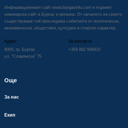
Информационният сайт www.burgasinfo.com е първият
новинарски сайт в Бургас и региона. От началото на своето
съществуване той проследява събитията от политически,
икономически, обществен, културен и спортен характер.
Адрес
За контакти
8000, гр. Бургас
+359 882 906815
ул. "Славянска" 75
Още
За нас
Екип