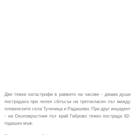
Две тежки катастрофи в рамките на часове - двама души
пострадаха при челен сблъсък на третокласен път между
плевенските села Тученица и Радишево. При друг инцидент
- на Околовръстния път край Габрово тежко пострада 82-
годишен мъж.