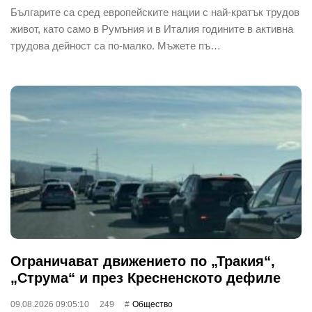
Българите са сред европейските нации с най-кратък трудов
живот, като само в Румъния и в Италия годините в активна
трудова дейност са по-малко. Мъжете пъ…
Ограничават движението по „Тракия“,
„Струма“ и през Кресненското дефиле
09.08.2026 09:05:10
249
Общество