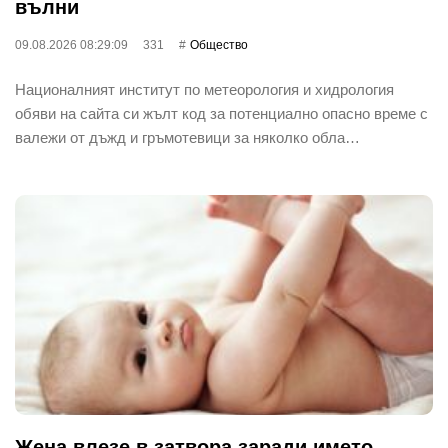
вълни
09.08.2026 08:29:09
331
Общество
Националният институт по метеорология и хидрология
обяви на сайта си жълт код за потенциално опасно време с
валежи от дъжд и гръмотевици за няколко обла…
Жена влезе в затвора заради името,