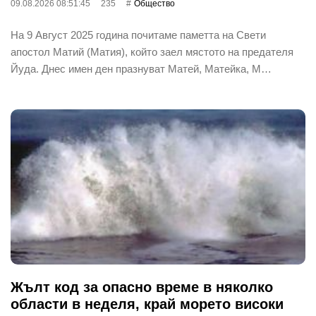
09.08.2026 08:51:45
235
Общество
На 9 Август 2025 година почитаме паметта на Свети
апостол Матий (Матия), който заел мястото на предателя
Йуда. Днес имен ден празнуват Матей, Матейка, М…
Жълт код за опасно време в няколко
области в неделя, край морето високи