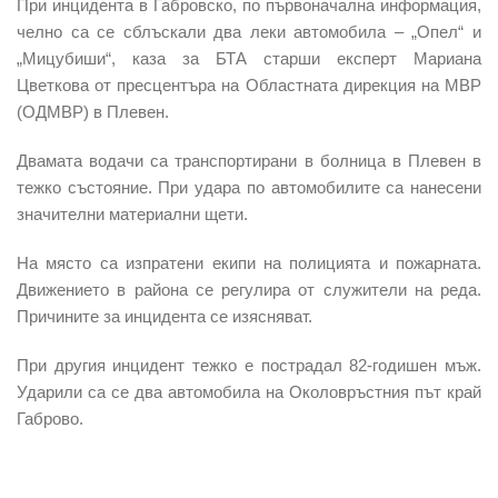
При инцидента в Габровско, по първоначална информация,
челно са се сблъскали два леки автомобила – „Опел“ и
„Мицубиши“, каза за БТА старши експерт Мариана
Цветкова от пресцентъра на Областната дирекция на МВР
(ОДМВР) в Плевен.
Двамата водачи са транспортирани в болница в Плевен в
тежко състояние. При удара по автомобилите са нанесени
значителни материални щети.
На място са изпратени екипи на полицията и пожарната.
Движението в района се регулира от служители на реда.
Причините за инцидента се изясняват.
При другия инцидент тежко е пострадал 82-годишен мъж.
Ударили са се два автомобила на Околовръстния път край
Габрово.