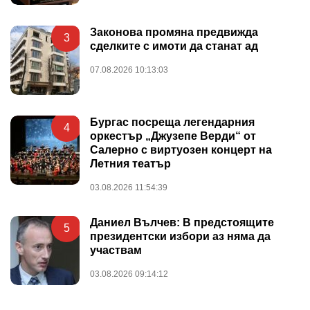
Законова промяна предвижда
3
сделките с имоти да станат ад
07.08.2026 10:13:03
Бургас посреща легендарния
4
оркестър „Джузепе Верди“ от
Салерно с виртуозен концерт на
Летния театър
03.08.2026 11:54:39
Даниел Вълчев: В предстоящите
5
президентски избори аз няма да
участвам
03.08.2026 09:14:12