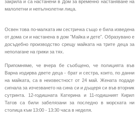
закрила
и са настанени в Дом за временно настаняване на
малолетни и непълнолетни лица.
Освен това по-малката им сестричка също е била изведена
от дома си и настанена в дом "Майка и дете". Образувано е
досъдебно производство срещу майката на трите деца за
неполагане на грижи за тях.
Припомняме, че вчера бе съобщено, че полицията във
Варна издирв
а двете деца - брат и сестра
, които, по данни
на майката, са в неизвестност от 24 май. Жената подаде
сигнала за изчезването на сина си и дъщеря си във вторник
сутринта. 12-годишната Катерина и 11-годишният Кирил
Татов са били забелязани за последно в морската ни
столица към 13:00 - 13:30 часа в неделя.