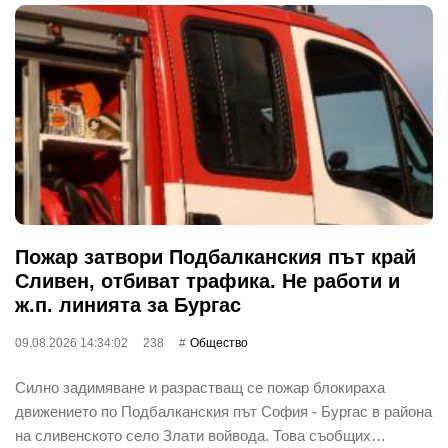
Пожар затвори Подбалканския път край
Сливен, отбиват трафика. Не работи и
ж.п. линията за Бургас
09.08.2026 14:34:02
238
Общество
Силно задимяване и разрастващ се пожар блокираха
движението по Подбалканския път София - Бургас в района
на сливенското село Злати войвода. Това съобщих…