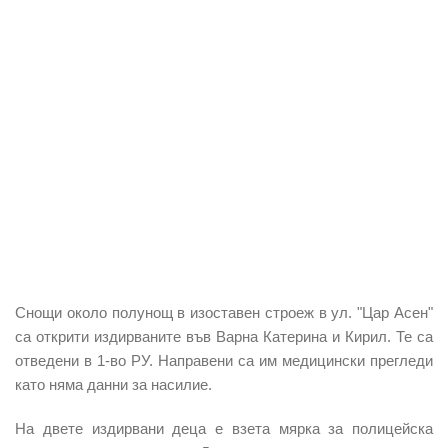
Снощи около полунощ в изоставен
строеж
в ул. "Цар Асен"
са открити издирваните във Варна Катерина и Кирил. Те са
отведени в 1-во РУ. Направени са им медицински прегледи
като няма данни за насилие.
На двете издирвани деца е
взета мярка за полицейска