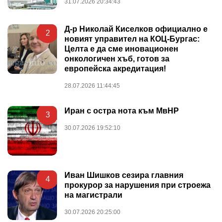
31.07.2026 20:34:43
Д-р Николай Киселков официално е
2
новият управител на КОЦ-Бургас:
Целта е да сме иновационен
онкологичен хъб, готов за
европейска акредитация!
28.07.2026 11:44:45
Иран с остра нота към МвНР
3
30.07.2026 19:52:10
Иван Шишков сезира главния
4
прокурор за нарушения при строежа
на магистрали
30.07.2026 20:25:00