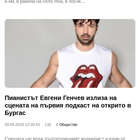
и км, в района на село Яна, в посок…
Пианистът Евгени Генчев излиза на
сцената на първия подкаст на открито в
Бургас
09.08.2026 13:30:45
130
Общество
Срещата ще води дългогодишният журналист и един от