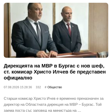
Дирекцията на МВР в Бургас с нов шеф,
ст. комисар Христо Илчев бе представен
официално
07.08.2026 15:28:36
332
Общество
Старши комисар Христо Ичев е временно преназначен за
директор на Областната дирекция на МВР – Бургас. Той
заема поста със заповед на министъра на …