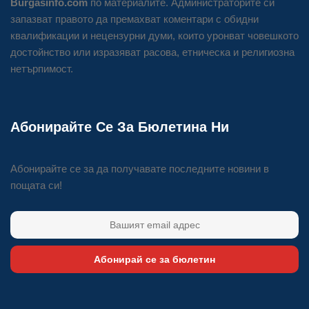
Burgasinfo.com
по материалите. Администраторите си
запазват правото да премахват коментари с обидни
квалификации и нецензурни думи, които уронват човешкото
достойнство или изразяват расова, етническа и религиозна
нетърпимост.
Абонирайте Се За Бюлетина Ни
Абонирайте се за да получавате последните новини в
пощата си!
Абонирай се за бюлетин