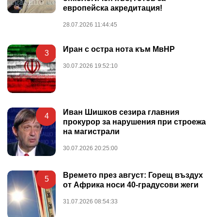
европейска акредитация!
28.07.2026 11:44:45
Иран с остра нота към МвНР
3
30.07.2026 19:52:10
Иван Шишков сезира главния
4
прокурор за нарушения при строежа
на магистрали
30.07.2026 20:25:00
Времето през август: Горещ въздух
5
от Африка носи 40-градусови жеги
31.07.2026 08:54:33