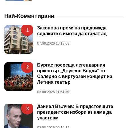
Най-Коментирани
Законова промяна предвижда
1
сделките с имоти да станат ад
07.08.2026 10:13:03
Бургас посреща легендарния
2
оркестър „Джузепе Верди“ от
Салерно с виртуозен концерт на
Летния театър
03.08.2026 11:54:39
Даниел Вълчев: В предстоящите
3
президентски избори аз няма да
участвам
03.08.2026 09:14:12