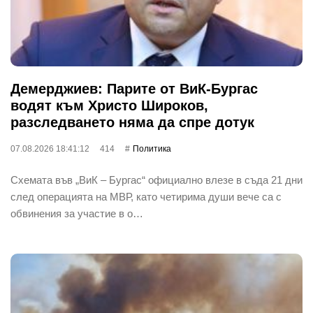
Демерджиев: Парите от ВиК-Бургас
водят към Христо Широков,
разследването няма да спре дотук
07.08.2026 18:41:12
414
Политика
Схемата във „ВиК – Бургас“ официално влезе в съда 21 дни
след операцията на МВР, като четирима души вече са с
обвинения за участие в о…