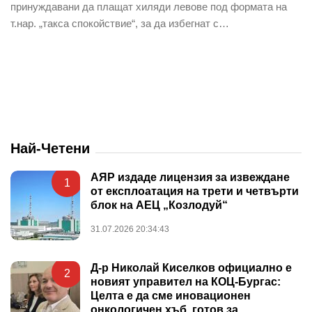
принуждавани да плащат хиляди левове под формата на
т.нар. „такса спокойствие“, за да избегнат с…
Най-Четени
АЯР издаде лицензия за извеждане
1
от експлоатация на трети и четвърти
блок на АЕЦ „Козлодуй“
31.07.2026 20:34:43
Д-р Николай Киселков официално е
2
новият управител на КОЦ-Бургас:
Целта е да сме иновационен
онкологичен хъб, готов за