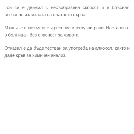
Той се е движил с
несъобразена скорост
и е блъснал
внезапно излязлата на платното сърна.
Мъжът е с
мозъчно сътресение и охлузни рани
. Настанен е
в болница -
без опасност за живота.
Отказал е
да бъде тестван за употреба на алкохол
, както и
даде кръв за химичен анализ.