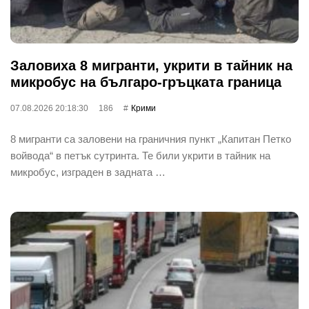
Заловиха 8 мигранти, укрити в тайник на
микробус на българо-гръцката граница
07.08.2026 20:18:30
186
Крими
8 мигранти са заловени на граничния пункт „Капитан Петко
войвода“ в петък сутринта. Те били укрити в тайник на
микробус, изграден в задната …