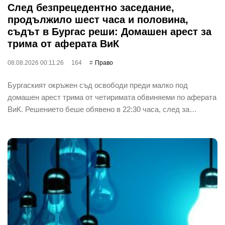
След безпрецедентно заседание,
продължило шест часа и половина,
съдът в Бургас реши: Домашен арест за
трима от аферата ВиК
08.08.2026 00:11:26
164
Право
Бургаският окръжен съд освободи преди малко под
домашен арест трима от четиримата обвиняеми по аферата
ВиК. Решението беше обявено в 22:30 часа, след за…