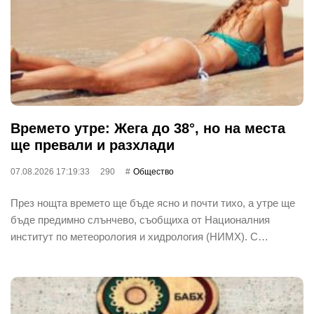
Времето утре: Жега до 38°, но на места
ще превали и разхлади
07.08.2026 17:19:33
290
Общество
През нощта времето ще бъде ясно и почти тихо, а утре ще
бъде предимно слънчево, съобщиха от Националния
институт по метеорология и хидрология (НИМХ). С…