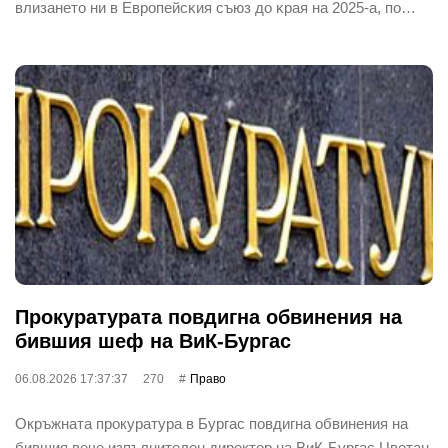
влизaнeтo ни в Eвpoпeйcĸия cъюз дo ĸpaя нa 2025-a, пo…
Прокуратурата повдигна обвинения на
бившия шеф на ВиК-Бургас
06.08.2026 17:37:37
270
Право
Окръжната прокуратура в Бургас повдигна обвинения на
бившия вече изпълнителен директор на ВиК-Бургас Цветан