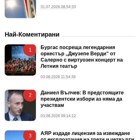
31.07.2026 08:54:33
Най-Коментирани
Бургас посреща легендарния
1
оркестър „Джузепе Верди“ от
Салерно с виртуозен концерт на
Летния театър
03.08.2026 11:54:39
Даниел Вълчев: В предстоящите
2
президентски избори аз няма да
участвам
03.08.2026 09:14:12
АЯР издаде лицензия за извеждане
3
от експлоатация на трети и четвърти