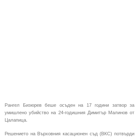
Рангел Бизюрев беше осъден на 17 години затвор за
умишлено убийство на 24-годишния Димитър Малинов от
Цалапица.
Решението на Върховния касационен съд (ВКС) потвърди