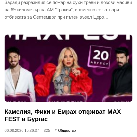
Заради разразилия се пожар на сухи треви и лозови масиви
на 69 километър на АМ "Тракия", временно се затваря
отбивката за Септември при пътен възел Церо…
Камелия, Фики и Емрах откриват MAX
FEST в Бургас
06.08.2026 15:36:37
325
Общество