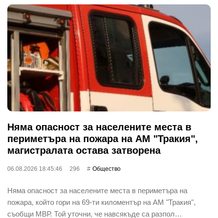
Няма опасност за населените места в
периметъра на пожара на АМ "Тракия",
магистралата остава затворена
06.08.2026 18:45:46
296
Общество
Няма опасност за населените места в периметъра на
пожара, който гори на 69-ти киломентър на АМ "Тракия",
съобщи МВР. Той уточни, че навсякъде са разпол…