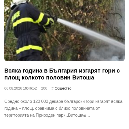
Всяка година в България изгарят гори с
площ колкото половин Витоша
06.08.2026 19:46:52
206
Общество
Средно около 120 000 декара български гори изгарят всяка
година – площ, сравнима с близо половината от
територията на Природен парк „Витоша&…