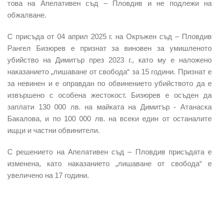
това на Апелативен съд – Пловдив и не подлежи на
обжалване.
С присъда от 04 април 2025 г. на Окръжен съд – Пловдив
Рангел Бизюрев е признат за виновен за умишленото
убийство на Димитър през 2023 г., като му е наложено
наказанието „лишаване от свобода“ за 15 години. Признат е
за невинен и е оправдан по обвинението убийството да е
извършено с особена жестокост. Бизюрев е осъден да
заплати 130 000 лв. на майката на Димитър - Атанаска
Бакалова, и по 100 000 лв. на всеки един от останалите
ищци и частни обвинители.
С решението на Апелативен съд – Пловдив присъдата е
изменена, като наказанието „лишаване от свобода“ е
увеличено на 17 години.