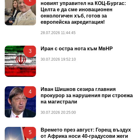
новият управител на КОЦ-Бургас:
Целта е да сме иновационен
онкологичен хъб, готов за
европейска акредитация!
28.07.2026 11:44:45
Иран с остра нота към МвНР
3
30.07.2026 19:52:10
Иван Шишков сезира главния
4
прокурор за нарушения при строежа
на магистрали
30.07.2026 20:25:00
Времето през август: Горещ въздух
5
от Африка носи 40-градусови жеги