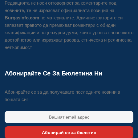
Редакцията не носи отговорност за коментарите под
новините, те не изразяват официалната позиция на
Burgasinfo.com
по материалите. Администраторите си
запазват правото да премахват коментари с обидни
квалификации и нецензурни думи, които уронват човешкото
достойнство или изразяват расова, етническа и религиозна
нетърпимост.
Абонирайте Се За Бюлетина Ни
Абонирайте се за да получавате последните новини в
пощата си!
Абонирай се за бюлетин