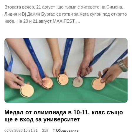
Втората вечер, 21 август ,ще гърми с хитовете на Симона,
Лидия и Dj Дамян Бургас се готви за мега купон под открито
небе. На 20 и 21 август MAX FEST …
Медал от олимпиада в 10-11. клас също
ще е вход за университет
06.08.2026 15:31:31
218
Oбразование