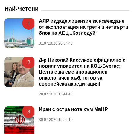
Най-Четени
АЯР издаде лицензия за извеждане
1
от експлоатация на трети и четвърти
блок на АЕЦ „Козлодуй“
31.07.2026 20:34:43
Д-р Николай Киселков официално е
2
новият управител на КОЦ-Бургас:
Целта е да сме иновационен
онкологичен хъб, готов за
европейска акредитация!
28.07.2026 11:44:45
Иран с остра нота към МвНР
3
30.07.2026 19:52:10