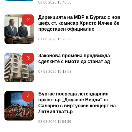
08.08.2026 18:40:56
Дирекцията на МВР в Бургас с нов
2
шеф, ст. комисар Христо Илчев бе
представен официално
07.08.2026 15:28:36
Законова промяна предвижда
3
сделките с имоти да станат ад
07.08.2026 10:13:03
Бургас посреща легендарния
4
оркестър „Джузепе Верди“ от
Салерно с виртуозен концерт на
Летния театър
03.08.2026 11:54:39