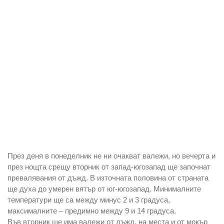
През деня в понеделник не ни очакват валежи, но вечерта и
през нощта срещу вторник от запад-югозапад ще започнат
превалявания от дъжд. В източната половина от страната
ще духа до умерен вятър от юг-югозапад. Минималните
температури ще са между минус 2 и 3 градуса,
максималните – предимно между 9 и 14 градуса.
Във вторник ще има валежи от дъжд, на места и от мокър