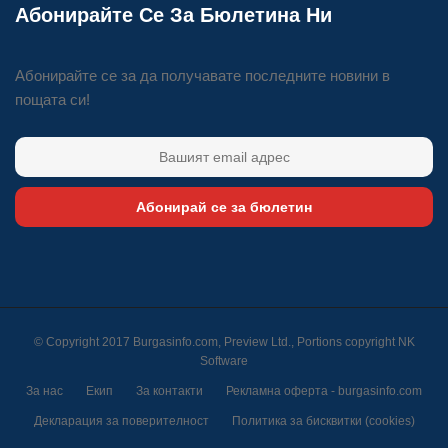
Абонирайте Се За Бюлетина Ни
Абонирайте се за да получавате последните новини в
пощата си!
Абонирай се за бюлетин
© Copyright 2017 Burgasinfo.com, Preview Ltd., Portions copyright
NK
Software
За нас
Екип
За контакти
Рекламна оферта - burgasinfo.com
Декларация за поверителност
Политика за бисквитки (cookies)