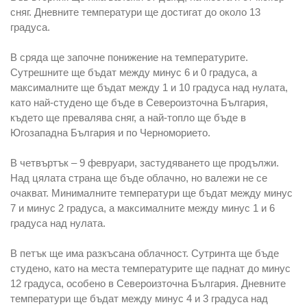
сняг. Дневните температури ще достигат до около 13
градуса.
В сряда ще започне понижение на температурите.
Сутрешните ще бъдат между минус 6 и 0 градуса, а
максималните ще бъдат между 1 и 10 градуса над нулата,
като най-студено ще бъде в Североизточна България,
където ще превалява сняг, а най-топло ще бъде в
Югозападна България и по Черноморието.
В четвъртък – 9 февруари, застудяването ще продължи.
Над цялата страна ще бъде облачно, но валежи не се
очакват. Минималните температури ще бъдат между минус
7 и минус 2 градуса, а максималните между минус 1 и 6
градуса над нулата.
В петък ще има разкъсана облачност. Сутринта ще бъде
студено, като на места температурите ще паднат до минус
12 градуса, особено в Североизточна България. Дневните
температури ще бъдат между минус 4 и 3 градуса над