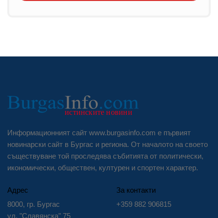
Информационният сайт www.burgasinfo.com е първият
новинарски сайт в Бургас и региона. От началото на своето
съществуване той проследява събитията от политически,
икономически, обществен, културен и спортен характер.
Адрес
За контакти
8000, гр. Бургас
+359 882 906815
ул. "Славянска" 75