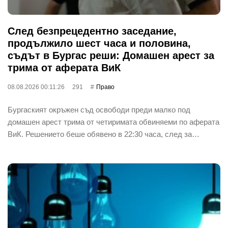
След безпрецедентно заседание,
продължило шест часа и половина,
съдът в Бургас реши: Домашен арест за
трима от аферата ВиК
08.08.2026 00:11:26
291
Право
Бургаският окръжен съд освободи преди малко под
домашен арест трима от четиримата обвиняеми по аферата
ВиК. Решението беше обявено в 22:30 часа, след за…