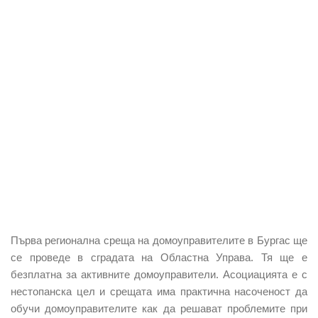
Първа
р
егионална
с
реща на
д
омоуправителите в Бургас ще
се
проведе
в сградата на Областна Управа. Тя ще е
безплатна за активните домоуправители. Асоциацията е с
нестопанска цел и срещата има практична насоченост да
обучи домоуправителите как да решават проблемите при