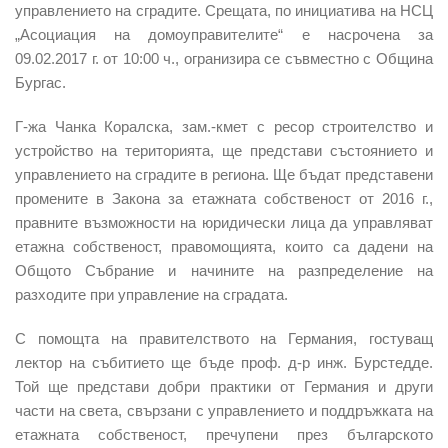
управлението на сградите. Срещата, по инициатива на
НСЦ
„Асоциация на домоуправителите“
е насрочена за
09.02.2017
г. от 10:
0
0
ч.
,
огранизира се съвместно с Община
Бургас.
Г
-жа Чанка Коралска
,
зам.
-к
мет
с ресор
строителство и
устройство на територията
,
ще представи състоянието и
управлението на сградите в региона.
Ще бъдат представени
промените в Закона за етажната собственост от 2016
г.,
правните възможности на юридически лица да управляват
етажна собственост, правомощията, които са дадени на
Общото Събрание и начините на разпределение на
разходите при управление на сградата.
С помощта на правителството на Германия
,
гост
уващ
лектор на събитието ще бъде проф. д-р инж. Бурстедде.
Той ще представи добри практики от Германия и други
части на света
,
свързани с управлението и поддръжката на
етажната собственост
,
пречупени през българското