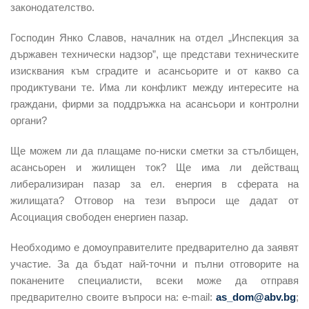
законодателство.
Господин Янко Славов
,
началник
на отдел „Инспекция за
държавен технически надзор”
,
ще представи техническите
изисквания към сградите и асансьорите и от какво са
продиктувани те. Има ли конфликт между интересите на
граждани, фирми за поддръжка на асансьори и контролни
органи?
Ще можем ли да плащаме по-ниски сметки за стълбищен,
асансьорен и жилищен ток? Ще има ли действащ
либерализиран пазар за ел.
енергия в сферата на
жилищата?
Отговор на тези въпроси ще дадат
от
Асоциация свободен енергиен пазар.
Необходимо е домоуправителите предварително да заявят
участие. За да бъдат най-точни и пълни отговорите на
поканените специалисти
,
всеки може да отправя
предварително своите въпроси на:
e-mail:
as_dom@abv.bg
;