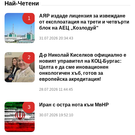
Най-Четени
АЯР издаде лицензия за извеждане
1
от експлоатация на трети и четвърти
блок на АЕЦ „Козлодуй“
31.07.2026 20:34:43
Д-р Николай Киселков официално е
2
новият управител на КОЦ-Бургас:
Целта е да сме иновационен
онкологичен хъб, готов за
европейска акредитация!
28.07.2026 11:44:45
Иран с остра нота към МвНР
3
30.07.2026 19:52:10