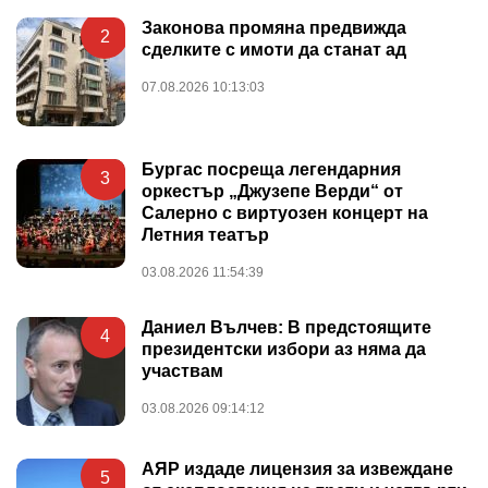
Законова промяна предвижда
2
сделките с имоти да станат ад
07.08.2026 10:13:03
Бургас посреща легендарния
3
оркестър „Джузепе Верди“ от
Салерно с виртуозен концерт на
Летния театър
03.08.2026 11:54:39
Даниел Вълчев: В предстоящите
4
президентски избори аз няма да
участвам
03.08.2026 09:14:12
АЯР издаде лицензия за извеждане
5