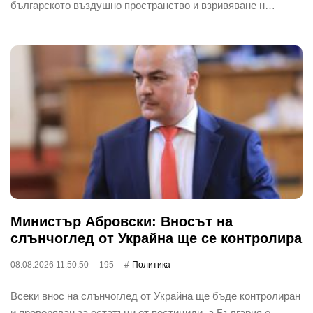
българското въздушно пространство и взривяване н…
Министър Абровски: Вносът на
слънчоглед от Украйна ще се контролира
08.08.2026 11:50:50
195
Политика
Всеки внос на слънчоглед от Украйна ще бъде контролиран
и проверяван за остатъци от пестициди, а България е