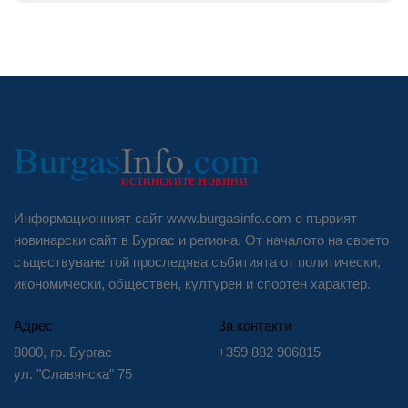
Информационният сайт www.burgasinfo.com е първият
новинарски сайт в Бургас и региона. От началото на своето
съществуване той проследява събитията от политически,
икономически, обществен, културен и спортен характер.
Адрес
За контакти
8000, гр. Бургас
+359 882 906815
ул. "Славянска" 75