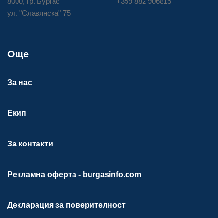
8000, гр. Бургас
+359 882 906815
ул. "Славянска" 75
Още
За нас
Екип
За контакти
Рекламна оферта - burgasinfo.com
Декларация за поверителност