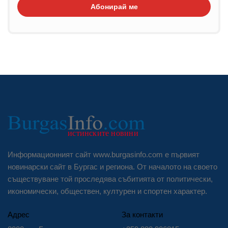
Абонирай ме
Информационният сайт www.burgasinfo.com е първият
новинарски сайт в Бургас и региона. От началото на своето
съществуване той проследява събитията от политически,
икономически, обществен, културен и спортен характер.
Адрес
За контакти