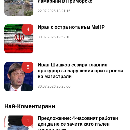
ламарини в Приморско
22.07.2026 18:21:16
Иран с остра нота към МвНР
4
30.07.2026 19:52:10
Иван Шишков сезира главния
5
прокурор за нарушения при строежа
на магистрали
30.07.2026 20:25:00
Най-Коментирани
Предложение: 4-часовият работен
1
ден да не се зачита като пълен
трудов стаж