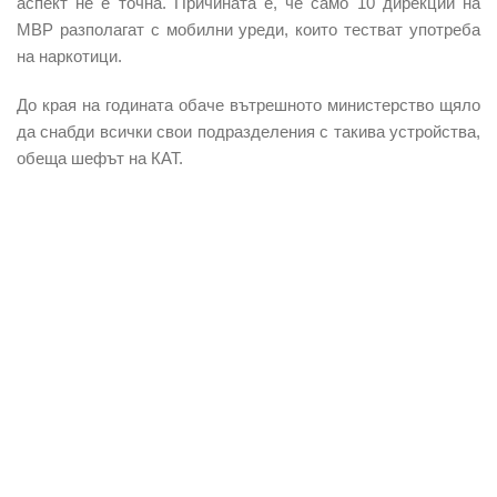
аспект не е точна. Причината е, че само 10 дирекции на
МВР разполагат с мобилни уреди, които тестват употреба
на наркотици.
До края на годината обаче вътрешното министерство щяло
да снабди всички свои подразделения с такива устройства,
обеща шефът на КАТ.