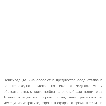
Пешеходецът има абсолютно предимство след стъпване
на пешеходна пътека, но има и задължения и
обстоятелства, с които трябва да се съобрази преди това.
Такава позиция по спорната тема, която разискват от
месеци магистратите, изрази в ефира на Дарик шефът на