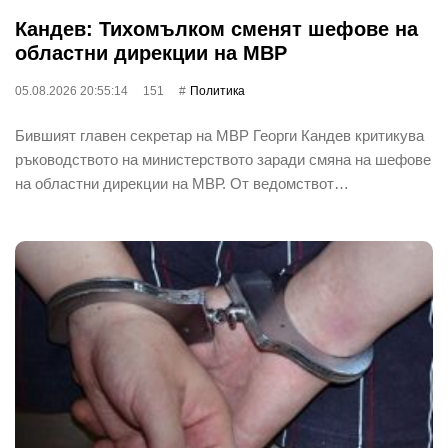
Кандев: Тихомълком сменят шефове на
областни дирекции на МВР
05.08.2026 20:55:14
151
Политика
Бившият главен секретар на МВР Георги Кандев критикува
ръководството на министерството заради смяна на шефове
на областни дирекции на МВР. От ведомствот…