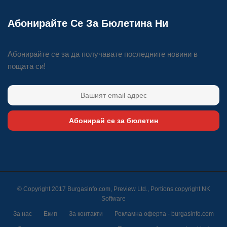
Абонирайте Се За Бюлетина Ни
Абонирайте се за да получавате последните новини в
пощата си!
Абонирай се за бюлетин
© Copyright 2017 Burgasinfo.com, Preview Ltd., Portions copyright
NK
Software
За нас
Екип
За контакти
Рекламна оферта - burgasinfo.com