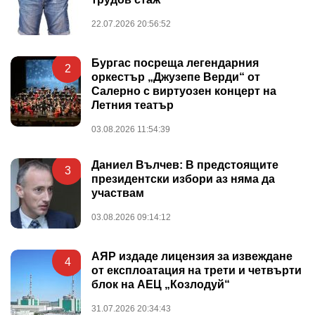
22.07.2026 20:56:52
Бургас посреща легендарния
2
оркестър „Джузепе Верди“ от
Салерно с виртуозен концерт на
Летния театър
03.08.2026 11:54:39
Даниел Вълчев: В предстоящите
3
президентски избори аз няма да
участвам
03.08.2026 09:14:12
АЯР издаде лицензия за извеждане
4
от експлоатация на трети и четвърти
блок на АЕЦ „Козлодуй“
31.07.2026 20:34:43