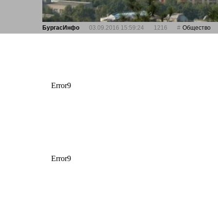
БургасИнфо
03.09.2016 15:59:24
1216
Общество