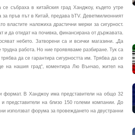
 се събраха в китайския град Ханджоу, където утре
 за пръв път в Китай, предава bTV. Деветмилионният
то властите наложиха драстични мерки за сигурност.
т и да отидат на почивка, финансирана от държавата.
сяват небето. Затворени са и всички магазини. „Да
 трудна работа. Но ние проявяваме разбиране. Тук са
 трябва да се гарантира сигурността им. Трябва да се
це на нашия град“, коментира Лю Вънчао, жител на
и формат. В Ханджоу има представители на общо 32
 и представители на близо 150 големи компании. До
ани използват форума за провеждането на двустранни