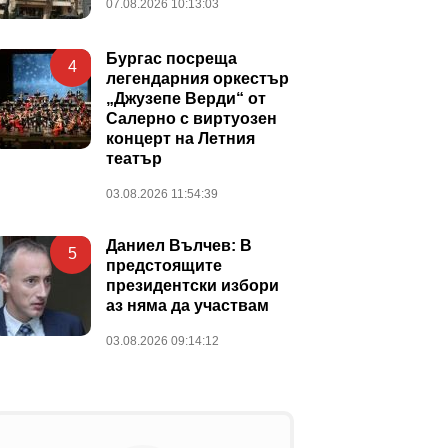
07.08.2026 10:13:03
Бургас посреща
4
легендарния оркестър
„Джузепе Верди“ от
Салерно с виртуозен
концерт на Летния
театър
03.08.2026 11:54:39
Даниел Вълчев: В
5
предстоящите
президентски избори
аз няма да участвам
03.08.2026 09:14:12