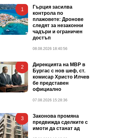
Гърция засилва
1
контрола по
плажовете: Дронове
следят за незаконни
чадъри и ограничен
достъп
08.08.2026 18:40:56
Дирекцията на МВР в
2
Бургас с нов шеф, ст.
комисар Христо Илчев
бе представен
официално
07.08.2026 15:28:36
Законова промяна
3
предвижда сделките с
имоти да станат ад