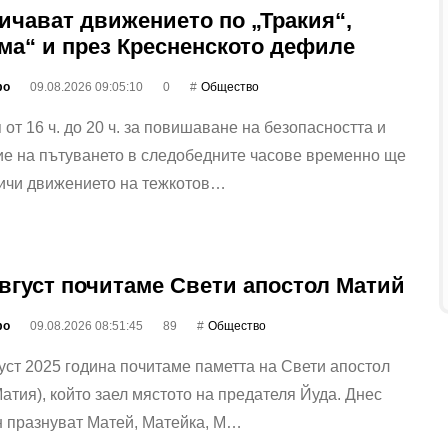
ичават движението по „Тракия“,
ма“ и през Кресненското дефиле
фо
09.08.2026 09:05:10
0
Общество
 от 16 ч. до 20 ч. за повишаване на безопасността и
ие на пътуването в следобедните часове временно ще
ничи движението на тежкотов…
август почитаме Свети апостол Матий
фо
09.08.2026 08:51:45
89
Общество
уст 2025 година почитаме паметта на Свети апостол
атия), който заел мястото на предателя Йуда. Днес
н празнуват Матей, Матейка, М…