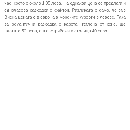
час, което е около 1.95 лева. На еднаква цена се предлага и
едночасова разходка с файтон. Разликата е само, че във
Виена цената е в евро, а в морските курорти в левове. Така
за романтична разходка с карета, теглена от коне, ще
платите 50 лева, а в австрийската столица 40 евро.