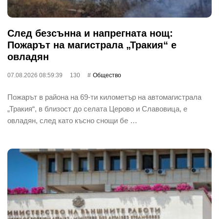
След безсънна и напрегната нощ:
Пожарът на магистрала „Тракия“ е
овладян
07.08.2026 08:59:39
130
Общество
Пожарът в района на 69-ти километър на автомагистрала
„Тракия“, в близост до селата Церово и Славовица, е
овладян, след като късно снощи бе …