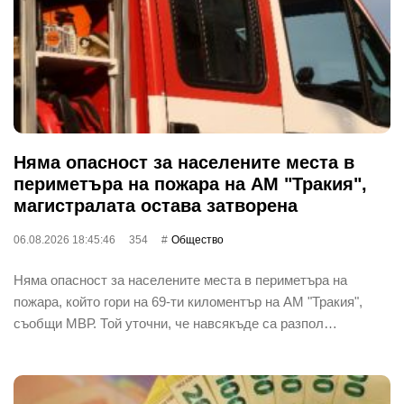
Няма опасност за населените места в
периметъра на пожара на АМ "Тракия",
магистралата остава затворена
06.08.2026 18:45:46
354
Общество
Няма опасност за населените места в периметъра на
пожара, който гори на 69-ти киломентър на АМ "Тракия",
съобщи МВР. Той уточни, че навсякъде са разпол…