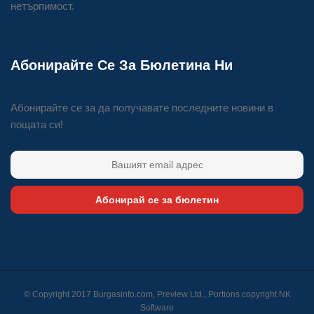
нетърпимост.
Абонирайте Се За Бюлетина Ни
Абонирайте се за да получавате последните новини в
пощата си!
Абонирай се за бюлетин
© Copyright 2017 Burgasinfo.com, Preview Ltd., Portions copyright
NK
Software