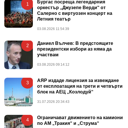
Бургас посреща легендарния
1
оркестър „Джузепе Верди“ от
Салерно с виртуозен концерт на
Летния театър
03.08.2026 11:54:39
Даниел Вълчев: В предстоящите
2
президентски избори аз няма да
участвам
03.08.2026 09:14:12
АЯР издаде лицензия за извеждане
3
от експлоатация на трети и четвърти
блок на АЕЦ „Козлодуй“
31.07.2026 20:34:43
Ограничават движението на камиони
4
по АМ „Тракия“ и „Струма“