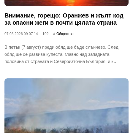
Внимание, горещо: Оранжев и жълт код
за опасни жеги в почти цялата страна
07.08.2026 09:07:14
102
Общество
В петък (7 август) преди обяд ще бъде слънчево. След
обяд ще се развива купеста, главно над западната
половина от страната и Североизточна България, и к…