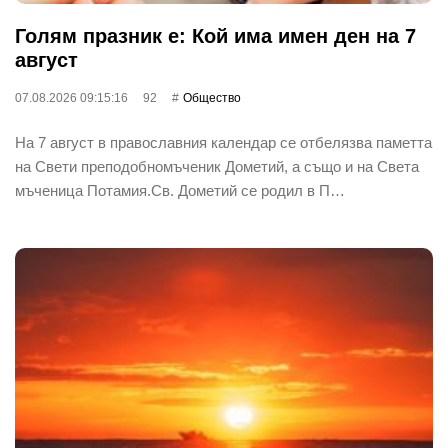
Голям празник е: Кой има имен ден на 7
август
07.08.2026 09:15:16
92
Общество
На 7 август в православния календар се отбелязва паметта
на Свети преподобномъченик Дометий, а също и на Света
мъченица Потамия.Св. Дометий се родил в П…