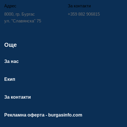
Адрес
За контакти
8000, гр. Бургас
+359 882 906815
ул. "Славянска" 75
Още
За нас
Екип
За контакти
Рекламна оферта - burgasinfo.com