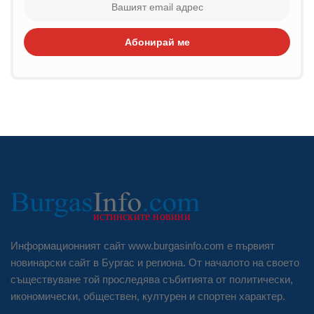
Абонирай ме
Информационният сайт www.burgasinfo.com е първият
новинарски сайт в Бургас и региона. От началото на своето
съществуване той проследява събитията от политически,
икономически, обществен, културен и спортен характер.