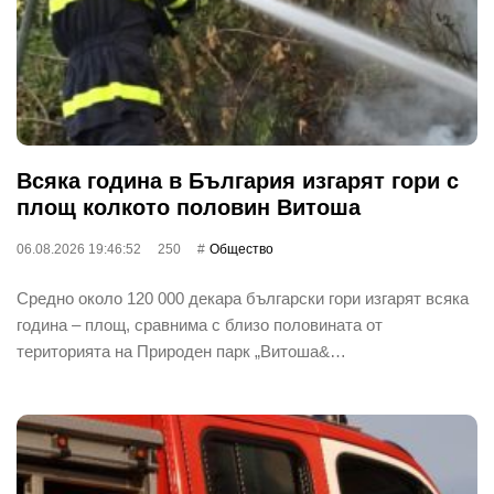
Всяка година в България изгарят гори с
площ колкото половин Витоша
06.08.2026 19:46:52
250
Общество
Средно около 120 000 декара български гори изгарят всяка
година – площ, сравнима с близо половината от
територията на Природен парк „Витоша&…