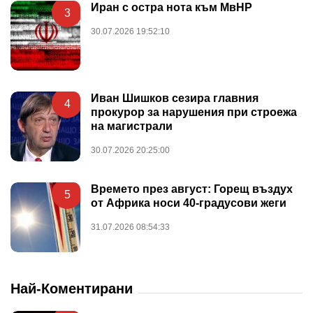
Иран с остра нота към МвНР
3
30.07.2026 19:52:10
Иван Шишков сезира главния
4
прокурор за нарушения при строежа
на магистрали
30.07.2026 20:25:00
Времето през август: Горещ въздух
5
от Африка носи 40-градусови жеги
31.07.2026 08:54:33
Най-Коментирани