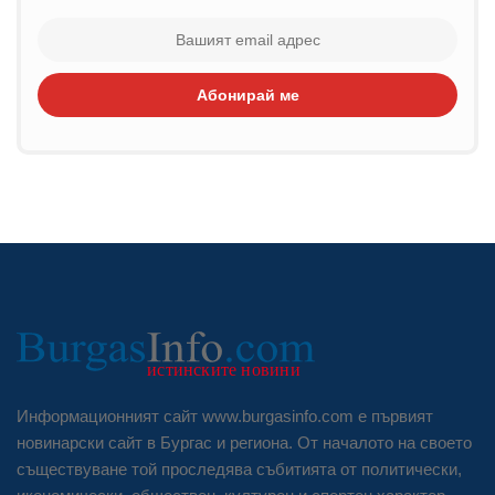
Абонирай ме
Информационният сайт www.burgasinfo.com е първият
новинарски сайт в Бургас и региона. От началото на своето
съществуване той проследява събитията от политически,