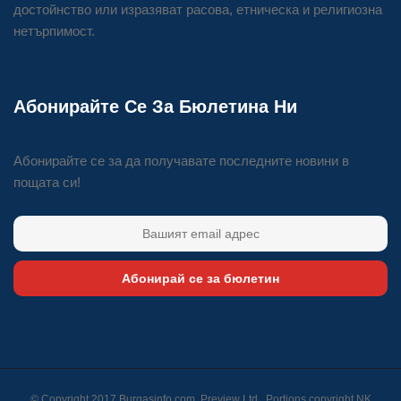
достойнство или изразяват расова, етническа и религиозна
нетърпимост.
Абонирайте Се За Бюлетина Ни
Абонирайте се за да получавате последните новини в
пощата си!
Абонирай се за бюлетин
© Copyright 2017 Burgasinfo.com, Preview Ltd., Portions copyright
NK