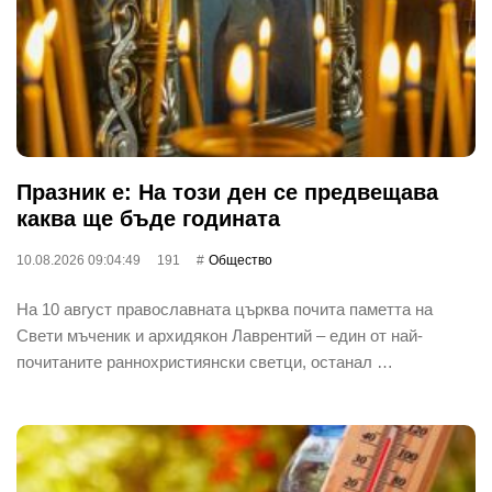
Празник е: На този ден се предвещава
каква ще бъде годината
10.08.2026 09:04:49
191
Общество
На 10 август православната църква почита паметта на
Свети мъченик и архидякон Лаврентий – един от най-
почитаните раннохристиянски светци, останал …