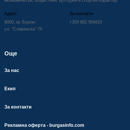
икономически, обществен, културен и спортен характер.
Адрес
За контакти
8000, гр. Бургас
+359 882 906815
ул. "Славянска" 75
Още
За нас
Екип
За контакти
Рекламна оферта - burgasinfo.com