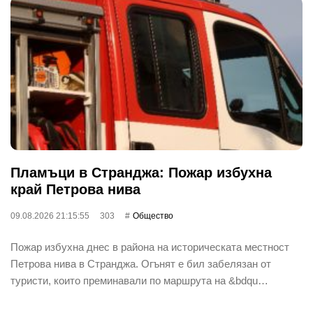
Пламъци в Странджа: Пожар избухна
край Петрова нива
09.08.2026 21:15:55
303
Общество
Пожар избухна днес в района на историческата местност
Петрова нива в Странджа. Огънят е бил забелязан от
туристи, които преминавали по маршрута на &bdqu…