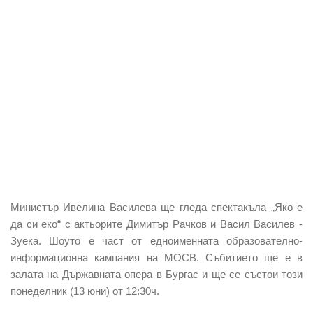
Министър Ивелина Василева ще гледа спектакъла „Яко е
да си еко“ с актьорите Димитър Рачков и Васил Василев -
Зуека. Шоуто е част от едноименната образователно-
информационна кампания на МОСВ. Събитието ще е в
залата на Държавната опера в Бургас и ще се състои този
понеделник (13 юни) от 12:30ч.