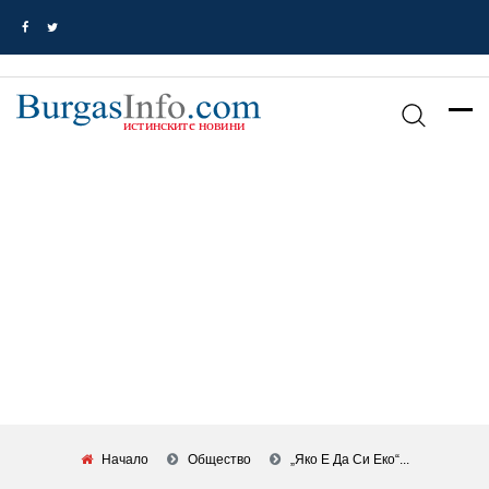
Начало
Общество
„Яко Е Да Си Еко“...