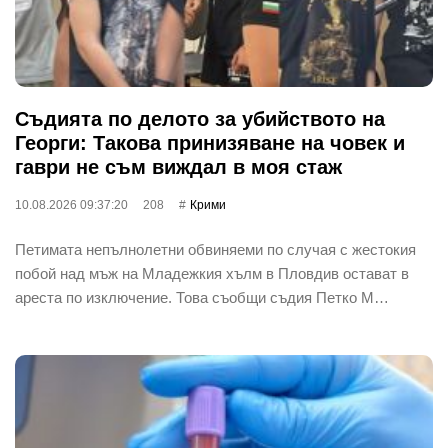
Съдията по делото за убийството на
Георги: Такова принизяване на човек и
гаври не съм виждал в моя стаж
10.08.2026 09:37:20
208
Крими
Петимата непълнолетни обвиняеми по случая с жестокия
побой над мъж на Младежкия хълм в Пловдив остават в
ареста по изключение. Това съобщи съдия Петко М…