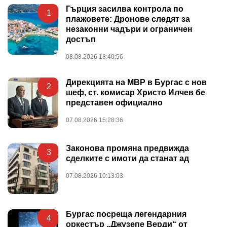
Гърция засилва контрола по
1
плажовете: Дронове следят за
незаконни чадъри и ограничен
достъп
08.08.2026 18:40:56
Дирекцията на МВР в Бургас с нов
2
шеф, ст. комисар Христо Илчев бе
представен официално
07.08.2026 15:28:36
Законова промяна предвижда
3
сделките с имоти да станат ад
07.08.2026 10:13:03
Бургас посреща легендарния
4
оркестър „Джузепе Верди“ от