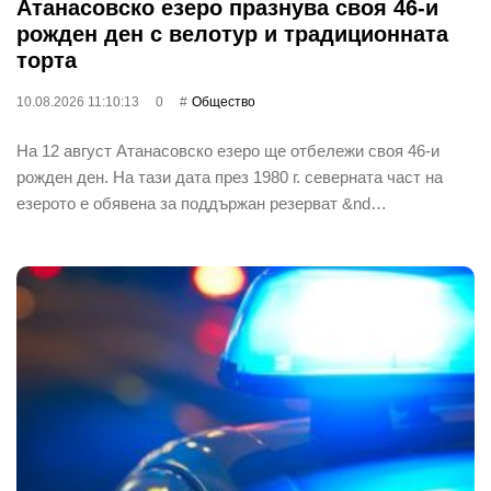
Атанасовско езеро празнува своя 46-и
рожден ден с велотур и традиционната
торта
10.08.2026 11:10:13
0
Общество
На 12 август Атанасовско езеро ще отбележи своя 46-и
рожден ден. На тази дата през 1980 г. северната част на
езерото е обявена за поддържан резерват &nd…