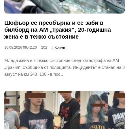
Шофьор се преобърна и се заби в
билборд на АМ „Тракия“, 20-годишна
жена е в тежко състояние
10.08.2026 09:42:26
202
Крими
Млада жена е в тежко състояние след катастрофа на АМ
„Тракия“, съобщиха от полицията. Инцидентът е станал на 8
август на км 343+100 - в пос…