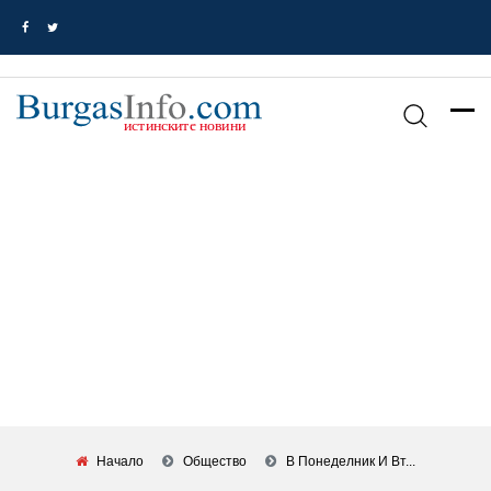
Начало
Общество
В Понеделник И Вт...