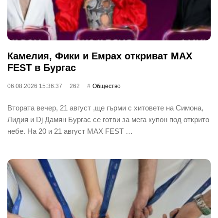
Камелия, Фики и Емрах откриват MAX
FEST в Бургас
06.08.2026 15:36:37
262
Общество
Втората вечер, 21 август ,ще гърми с хитовете на Симона,
Лидия и Dj Дамян Бургас се готви за мега купон под открито
небе. На 20 и 21 август MAX FEST …