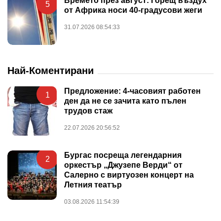
Времето през август: Горещ въздух
5
от Африка носи 40-градусови жеги
31.07.2026 08:54:33
Най-Коментирани
Предложение: 4-часовият работен
1
ден да не се зачита като пълен
трудов стаж
22.07.2026 20:56:52
Бургас посреща легендарния
2
оркестър „Джузепе Верди“ от
Салерно с виртуозен концерт на
Летния театър
03.08.2026 11:54:39