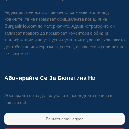
Редакцията не носи отговорност за коментарите под
новините, те не изразяват официалната позиция на
Burgasinfo.com
по материалите. Администраторите си
запазват правото да премахват коментари с обидни
квалификации и нецензурни думи, които уронват човешкото
достойнство или изразяват расова, етническа и религиозна
нетърпимост.
Абонирайте Се За Бюлетина Ни
Абонирайте се за да получавате последните новини в
пощата си!