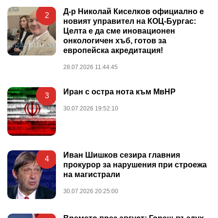
Д-р Николай Киселков официално е
2
новият управител на КОЦ-Бургас:
Целта е да сме иновационен
онкологичен хъб, готов за
европейска акредитация!
28.07.2026 11:44:45
Иран с остра нота към МвНР
3
30.07.2026 19:52:10
Иван Шишков сезира главния
4
прокурор за нарушения при строежа
на магистрали
30.07.2026 20:25:00