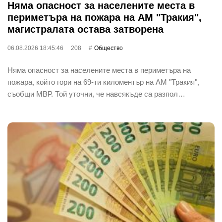
Няма опасност за населените места в
периметъра на пожара на АМ "Тракия",
магистралата остава затворена
06.08.2026 18:45:46
208
Общество
Няма опасност за населените места в периметъра на
пожара, който гори на 69-ти киломентър на АМ "Тракия",
съобщи МВР. Той уточни, че навсякъде са разпол…