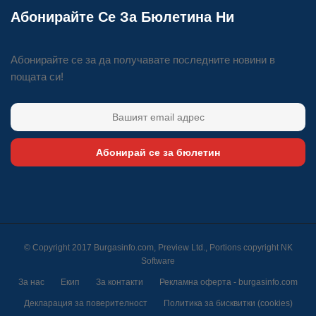
Абонирайте Се За Бюлетина Ни
Абонирайте се за да получавате последните новини в
пощата си!
Абонирай се за бюлетин
© Copyright 2017 Burgasinfo.com, Preview Ltd., Portions copyright
NK
Software
За нас
Екип
За контакти
Рекламна оферта - burgasinfo.com
Декларация за поверителност
Политика за бисквитки (cookies)