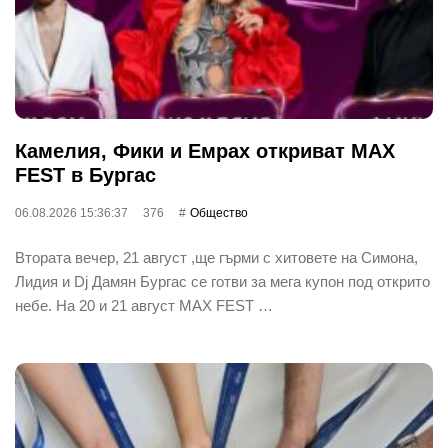
Камелия, Фики и Емрах откриват MAX
FEST в Бургас
06.08.2026 15:36:37
376
Общество
Втората вечер, 21 август ,ще гърми с хитовете на Симона,
Лидия и Dj Дамян Бургас се готви за мега купон под открито
небе. На 20 и 21 август MAX FEST …