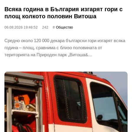
Всяка година в България изгарят гори с
площ колкото половин Витоша
06.08.2026 19:46:52
242
Общество
Средно около 120 000 декара български гори изгарят всяка
година – площ, сравнима с близо половината от
територията на Природен парк „Витоша&…