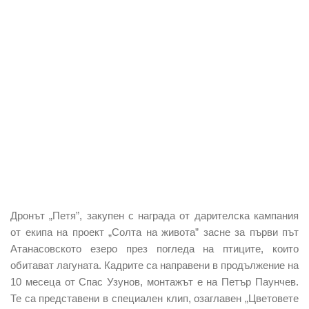
Дронът „Петя”, закупен с награда от дарителска кампания
от екипа на проект „Солта на живота” засне за първи път
Атанасовското езеро през погледа на птиците, които
обитават лагуната. Кадрите са направени в продължение на
10 месеца от Спас Узунов, монтажът е на Петър Паунчев.
Те са представени в специален клип, озаглавен „Цветовете