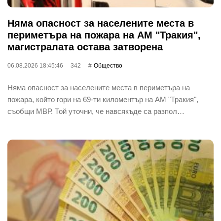
Няма опасност за населените места в
периметъра на пожара на АМ "Тракия",
магистралата остава затворена
06.08.2026 18:45:46
342
Общество
Няма опасност за населените места в периметъра на
пожара, който гори на 69-ти киломентър на АМ "Тракия",
съобщи МВР. Той уточни, че навсякъде са разпол…