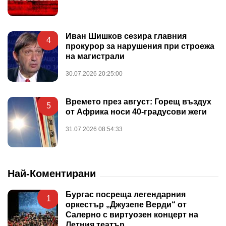
Иван Шишков сезира главния
4
прокурор за нарушения при строежа
на магистрали
30.07.2026 20:25:00
Времето през август: Горещ въздух
5
от Африка носи 40-градусови жеги
31.07.2026 08:54:33
Най-Коментирани
Бургас посреща легендарния
1
оркестър „Джузепе Верди“ от
Салерно с виртуозен концерт на
Летния театър