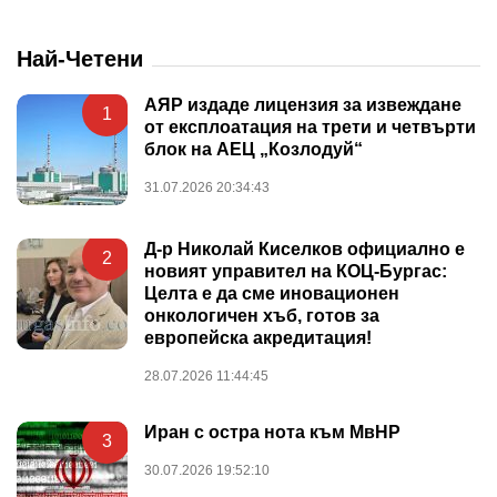
Най-Четени
АЯР издаде лицензия за извеждане
1
от експлоатация на трети и четвърти
блок на АЕЦ „Козлодуй“
31.07.2026 20:34:43
Д-р Николай Киселков официално е
2
новият управител на КОЦ-Бургас:
Целта е да сме иновационен
онкологичен хъб, готов за
европейска акредитация!
28.07.2026 11:44:45
Иран с остра нота към МвНР
3
30.07.2026 19:52:10