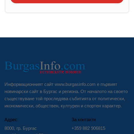
Информационният сайт www.burgasinfo.com е първият
новинарски сайт в Бургас и региона. От началото на своето
съществуване той проследява събитията от политически,
икономически, обществен, културен и спортен характер.
Адрес
За контакти
8000, гр. Бургас
+359 882 906815