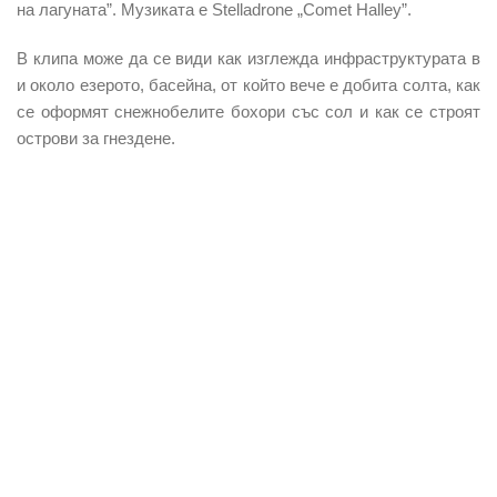
на лагуната”. Музиката е Stelladrone „Comet Halley”.
В клипа може да се види как изглежда инфраструктурата в
и около езерото, басейна, от който вече е добита солта, как
се оформят снежнобелите бохори със сол и как се строят
острови за гнездене.