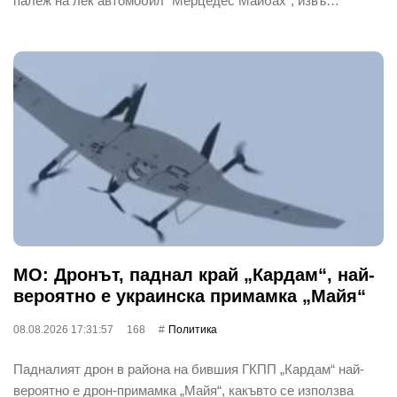
палеж на лек автомобил "Мерцедес Майбах", извъ…
МО: Дронът, паднал край „Кардам“, най-
вероятно е украинска примамка „Майя“
08.08.2026 17:31:57
168
Политика
Падналият дрон в района на бившия ГКПП „Кардам“ най-
вероятно е дрон-примамка „Майя“, какъвто се използва