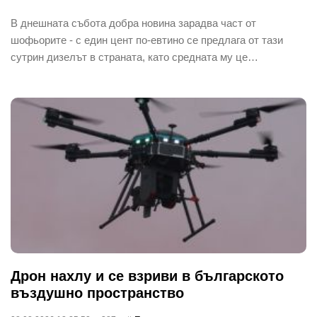
В днешната събота добра новина зарадва част от
шофьорите - с един цент по-евтино се предлага от тази
сутрин дизелът в страната, като средната му це…
Дрон нахлу и се взриви в българското
въздушно пространство