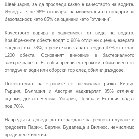
Швейцария, за да проследи какво е качеството на водите.
Изводът е, че 96% отговарят на минималните стандарти за
безопасност, като 85% са оценени като "отлични".
Качеството варира в зависимост от вида на водата.
Крайбрежните обекти водят с 88% отлични оценки, езерата
следват със 78%, а реките изостават с eoдва 47% от около
1200 обекта. Основният виновник е бактериалното
замърсяване от E. coli и чревни ентерококи, обикновено от
отпадъчни води или оборски тор след обилни дъждове.
Показателите на страните се различават рязко.
Кипър,
Гърция,
България
и Австрия надхвърлят 95% отлични
оценки, докато Белгия, Унгария, Полша и Естония падат
под 70%.
Напредъкът доведе до възраждане на речното плуване в
градовете Париж, Берлин, Будапеща и Вилнюс, немислимо
преди десетилетия.