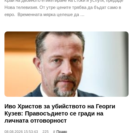
Край на двойното етикетиране на стоки и услуги, предаде
Нова телевизия. От утре цените трябва да бъдат само в
евро. Временната мярка целеше да …
Иво Христов за убийството на Георги
Кузев: Правосъдието се гради на
личната отговорност
08.08.2026 15:53:43
225
Право