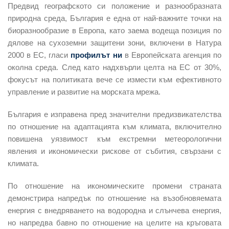
Предвид географското си положение и разнообразната
природна среда, България е една от най-важните точки на
биоразнообразие в Европа, като заема водеща позиция по
дялове на сухоземни защитени зони, включени в Натура
2000 в ЕС, гласи
профилът ни
в Европейската агенция по
околна среда. След като надхвърли целта на ЕС от 30%,
фокусът на политиката вече се измести към ефективното
управление и развитие на морската мрежа.
България е изправена пред значителни предизвикателства
по отношение на адаптацията към климата,
включително
повишена уязвимост към екстремни метеорологични
явления и икономически рискове от събития, свързани с
климата.
По отношение на икономическите промени страната
демонстрира напредък по отношение на възобновяемата
енергия с внедряването на водородна и слънчева енергия,
но напредва бавно по отношение на целите на кръговата