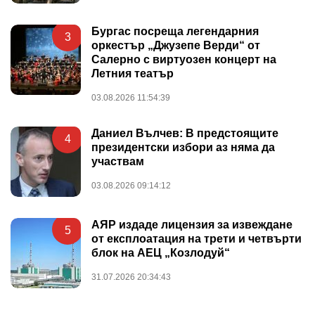
Бургас посреща легендарния
3
оркестър „Джузепе Верди“ от
Салерно с виртуозен концерт на
Летния театър
03.08.2026 11:54:39
Даниел Вълчев: В предстоящите
4
президентски избори аз няма да
участвам
03.08.2026 09:14:12
АЯР издаде лицензия за извеждане
5
от експлоатация на трети и четвърти
блок на АЕЦ „Козлодуй“
31.07.2026 20:34:43