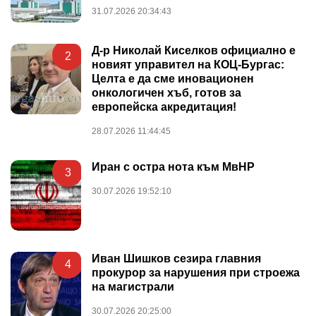
31.07.2026 20:34:43
Д-р Николай Киселков официално е
2
новият управител на КОЦ-Бургас:
Целта е да сме иновационен
онкологичен хъб, готов за
европейска акредитация!
28.07.2026 11:44:45
Иран с остра нота към МвНР
3
30.07.2026 19:52:10
Иван Шишков сезира главния
4
прокурор за нарушения при строежа
на магистрали
30.07.2026 20:25:00