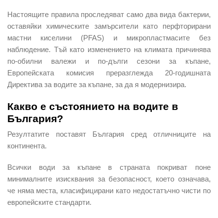
Настоящите правила проследяват само два вида бактерии,
оставяйки химическите замърсители като перфторирани
мастни киселини (PFAS) и микропластмасите без
наблюдение. Тъй като изменението на климата причинява
по-обилни валежи и по-дълги сезони за къпане,
Европейската комисия преразглежда 20-годишната
Директива за водите за къпане, за да я модернизира.
Какво е състоянието на водите в
България?
Резултатите поставят България сред отличниците на
континента.
Всички води за къпане в страната покриват поне
минималните изисквания за безопасност, което означава,
че няма места, класифицирани като недостатъчно чисти по
европейските стандарти.