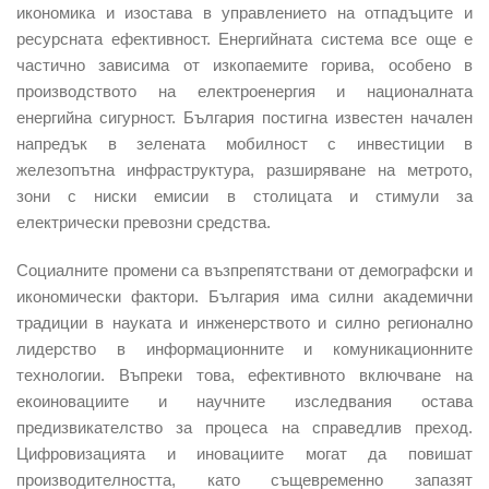
икономика и изостава в управлението на отпадъците и
ресурсната ефективност. Енергийната система все още е
частично зависима от изкопаемите горива, особено в
производството на електроенергия и националната
енергийна сигурност. България постигна известен начален
напредък в зелената мобилност с инвестиции в
железопътна инфраструктура, разширяване на метрото,
зони с ниски емисии в столицата и стимули за
електрически превозни средства.
Социалните промени са възпрепятствани от демографски и
икономически фактори. България има силни академични
традиции в науката и инженерството и силно регионално
лидерство в информационните и комуникационните
технологии. Въпреки това,
ефективното включване на
екоиновациите и научните изследвания остава
предизвикателство за процеса на справедлив преход.
Цифровизацията и иновациите могат да повишат
производителността, като същевременно запазят