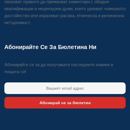
запазват правото да премахват коментари с обидни
квалификации и нецензурни думи, които уронват човешкото
достойнство или изразяват расова, етническа и религиозна
нетърпимост.
Абонирайте Се За Бюлетина Ни
Абонирайте се за да получавате последните новини в
пощата си!
Абонирай се за бюлетин