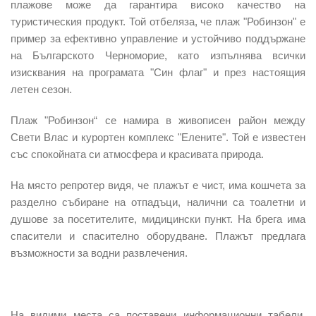
плажове може да гарантира високо качество на
туристическия продукт. Той отбеляза, че
плаж "Робинзон" е
пример за ефективно управление и устойчиво поддържане
на Българското Черноморие
, като изпълнява всички
изисквания на програмата "Син флаг" и през настоящия
летен сезон.
Плаж "Робинзон“ се намира в живописен район между
Свети Влас и курортен комплекс "Елените"
. Той е известен
със спокойната си атмосфера и красивата природа.
На място репротер видя, че плажът е чист, има кошчета за
разделно събиране на отпадъци, налични са тоалетни и
душове за посетителите, мидицински пункт. На брега има
спасители и спасително оборудване. Плажът предлага
възможности за водни развлечения.
На видими места са поставени информационни табели,