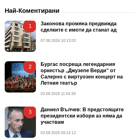
Най-Коментирани
Законова промяна предвижда
1
сделките с имоти да станат ад
07.08.2026 10:13:03
Бургас посреща легендарния
2
оркестър „Джузепе Верди“ от
Салерно с виртуозен концерт на
Летния театър
03.08.2026 11:54:39
Даниел Вълчев: В предстоящите
3
президентски избори аз няма да
участвам
03.08.2026 09:14:12