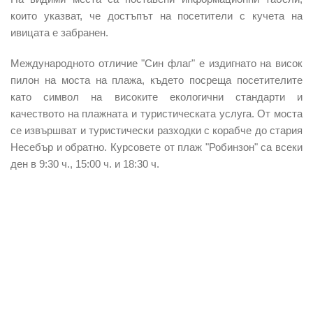
които указват, че достъпът на посетители с кучета на
ивицата е забранен.
Международното отличие "Син флаг" е издигнато на висок
пилон на моста на плажа, където посреща посетителите
като символ на високите екологични стандарти и
качеството на плажната и туристическата услуга. От моста
се извършват и туристически разходки с корабче до стария
Несебър и обратно. Курсовете от плаж "Робинзон" са всеки
ден в 9:30 ч., 15:00 ч. и 18:30 ч.