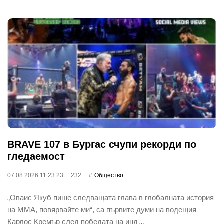
BRAVE 107 в Бургас счупи рекорди по
гледаемост
07.08.2026 11:23:23
232
Общество
„Оваис Якуб пише следващата глава в глобалната история
на ММА, повярвайте ми“, са първите думи на водещия
Карлос Кремър след победата на инд…