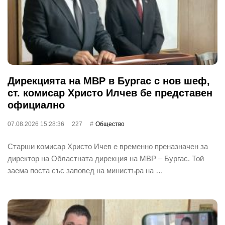
Дирекцията на МВР в Бургас с нов шеф,
ст. комисар Христо Илчев бе представен
официално
07.08.2026 15:28:36
227
Общество
Старши комисар Христо Ичев е временно преназначен за
директор на Областната дирекция на МВР – Бургас. Той
заема поста със заповед на министъра на …