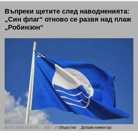
Въпреки щетите след наводненията:
„Син флаг“ отново се развя над плаж
„Робинзон“
02.07.2026 10:47:47
455
Общество
Добави коментар