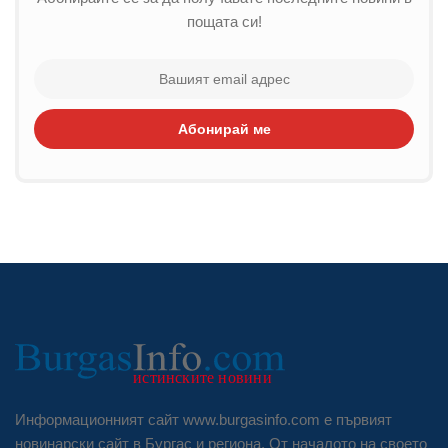
пощата си!
Абонирай ме
Информационният сайт www.burgasinfo.com е първият
новинарски сайт в Бургас и региона. От началото на своето