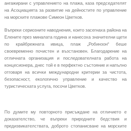
ангажирани с управлението на плажа, каза председателят
на Асоциацията за развитие на дейностите по управление
на морските плажове Симеон Цветков.
Въпреки сериозните наводнения, които засегнаха района на
Елените
през миналата година и нанесоха
значителни щети
по крайбрежната ивица, плаж „Робинзон“ беше
своевременно почистен и възстановен.
Благодарение на
отличната организация и последователната работа на
концесионера, днес той е в перфектно състояние и напълно
отговаря на всички международни критерии за чистота,
безопасност, екологично управление и качество на
туристическата услуга, посочи Цветков.
По думите му повторното присъждане на отличието е
доказателство, че въпреки природните бедствия и
предизвикателствата, доброто стопанисване на морските