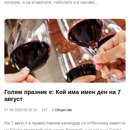
изчезне, а на етикетите, табелите и в касови…
Голям празник е: Кой има имен ден на 7
август
07.08.2026 09:15:16
247
Общество
На 7 август в православния календар се отбелязва паметта
на Свети преподобномъченик Дометий, а също и на Света