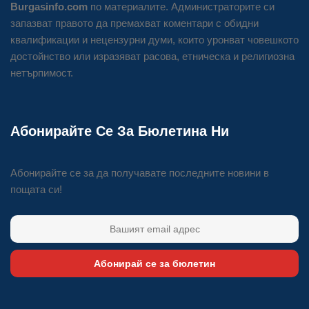
Burgasinfo.com
по материалите. Администраторите си
запазват правото да премахват коментари с обидни
квалификации и нецензурни думи, които уронват човешкото
достойнство или изразяват расова, етническа и религиозна
нетърпимост.
Абонирайте Се За Бюлетина Ни
Абонирайте се за да получавате последните новини в
пощата си!
Абонирай се за бюлетин