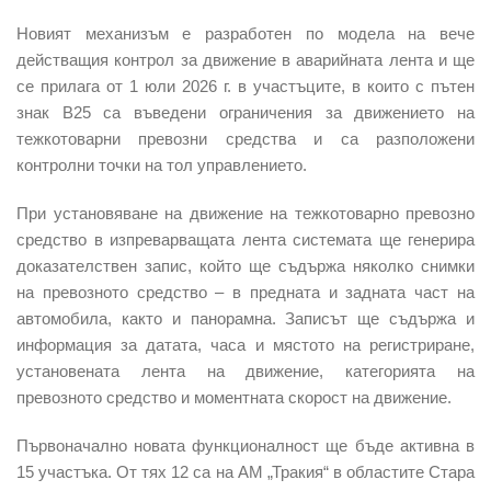
Новият механизъм е разработен по модела на вече
действащия контрол за движение в аварийната лента и ще
се прилага от 1 юли 2026 г. в участъците, в които с пътен
знак В25 са въведени ограничения за движението на
тежкотоварни превозни средства и са разположени
контролни точки на тол управлението.
При установяване на движение на тежкотоварно превозно
средство в изпреварващата лента системата ще генерира
доказателствен запис, който ще съдържа няколко снимки
на превозното средство – в предната и задната част на
автомобила, както и панорамна. Записът ще съдържа и
информация за датата, часа и мястото на регистриране,
установената лента на движение, категорията на
превозното средство и моментната скорост на движение.
Първоначално новата функционалност ще бъде активна в
15 участъка. От тях 12 са на АМ „Тракия“ в областите Стара