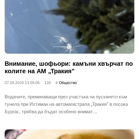
Внимание, шофьори: камъни хвърчат по
колите на АМ „Тракия"
07.08.2026 13:09:06
139
Общество
Водачите, преминаващи през участъка на пускането към
тунела при Ихтиман на автомагистрала „Тракия" в посока
Бургас, трябва да бъдат особено внимат…