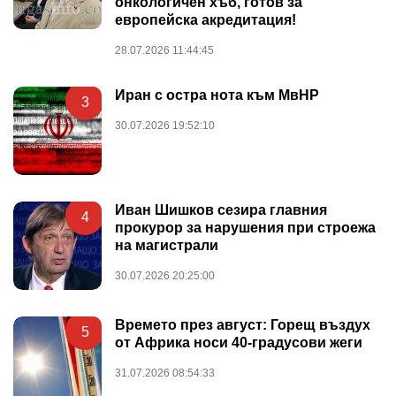
онкологичен хъб, готов за
европейска акредитация!
28.07.2026 11:44:45
Иран с остра нота към МвНР
3
30.07.2026 19:52:10
Иван Шишков сезира главния
4
прокурор за нарушения при строежа
на магистрали
30.07.2026 20:25:00
Времето през август: Горещ въздух
5
от Африка носи 40-градусови жеги
31.07.2026 08:54:33