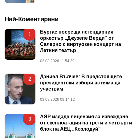
Най-Коментирани
Бургас посреща легендарния
1
оркестър „Джузепе Верди“ от
Салерно с виртуозен концерт на
Летния театър
03.08.2026 11:54:39
Даниел Вълчев: В предстоящите
2
президентски избори аз няма да
участвам
03.08.2026 09:14:12
АЯР издаде лицензия за извеждане
3
от експлоатация на трети и четвърти
блок на АЕЦ „Козлодуй“