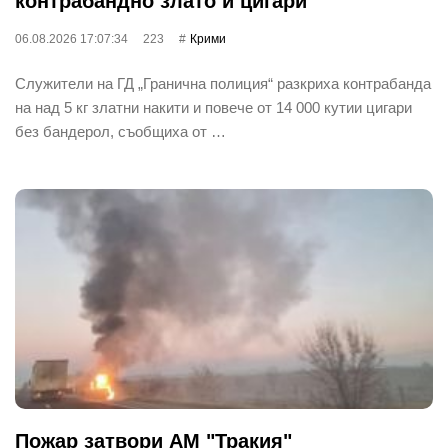
контрабандно злато и цигари
06.08.2026 17:07:34
223
Крими
Служители на ГД „Гранична полиция“ разкриха контрабанда
на над 5 кг златни накити и повече от 14 000 кутии цигари
без бандерол, съобщиха от …
Пожар затвори АМ "Тракия"