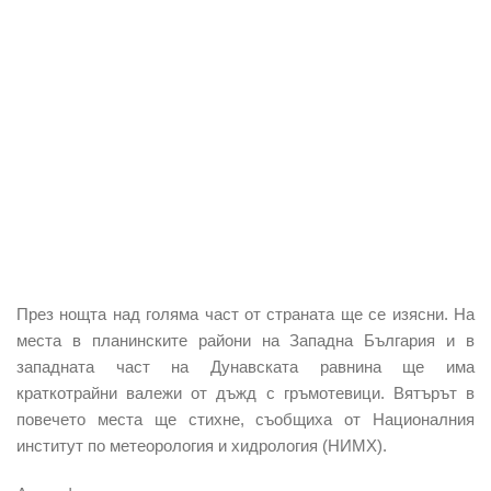
През нощта над голяма част от страната ще се изясни. На
места в планинските райони на Западна България и в
западната част на Дунавската равнина ще има
краткотрайни валежи от дъжд с гръмотевици. Вятърът в
повечето места ще стихне, съобщиха от Националния
институт по метеорология и хидрология (НИМХ).