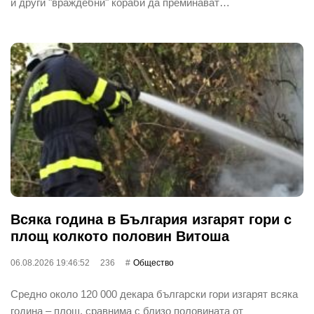
и други "враждебни" кораби да преминават…
Всяка година в България изгарят гори с
площ колкото половин Витоша
06.08.2026 19:46:52
236
Общество
Средно около 120 000 декара български гори изгарят всяка
година – площ, сравнима с близо половината от