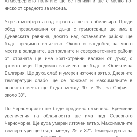
Атмосферното налягане ще се понижи и ще е малко по-
ниско от средното за месеца.
Утре атмосферата над страната ще се лабилизира. Преди
обед превалявания от дъжд с гръмотевици ще има в
Дунавската равнина, докато над останалите райони ще
бъде предимно слънчево. Около и следобед на много
места в западните, централните и североизточните райони
от страната ще има краткотрайни валежи от дъжд с
гръмотевици. Предимно слънчево ще бъде в Югоизточна
България. Ще духа слаб и умерен източен вятър. Дневните
температури слабо ще се понижат и максималните в
повечето места ще бъдат между 30° и 35°, за София –
около 30°.
По Черноморието ще бъде предимно слънчево. Временни
увеличения на облачността ще има над Северното
Черноморие. Ще духа умерен източен вятър. Максималните
температури ще бъдат между 29° и 32°. Температурата на