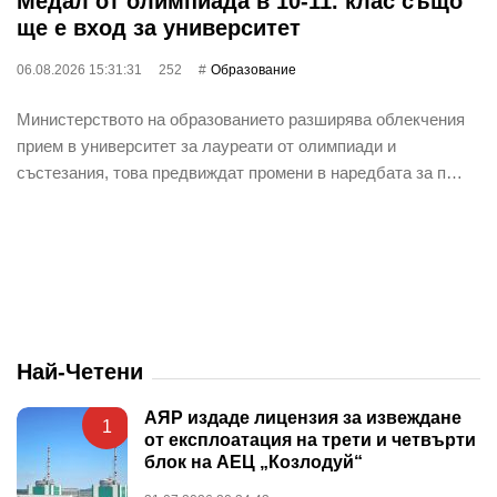
Медал от олимпиада в 10-11. клас също
ще е вход за университет
06.08.2026 15:31:31
252
Oбразование
Министерството на образованието разширява облекчения
прием в университет за лауреати от олимпиади и
състезания, това предвиждат промени в наредбата за п…
Най-Четени
АЯР издаде лицензия за извеждане
1
от експлоатация на трети и четвърти
блок на АЕЦ „Козлодуй“