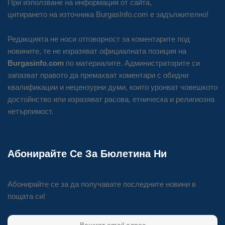
При използване на информация от сайта,
цитирането на източника BurgasInfo.com е задължително!
Редакцията не носи отговорност за коментарите под
новините, те не изразяват официалната позиция на
Burgasinfo.com
по материалите. Администраторите си
запазват правото да премахват коментари с обидни
квалификации и нецензурни думи, които уронват човешкото
достойнство или изразяват расова, етническа и религиозна
нетърпимост.
Абонирайте Се За Бюлетина Ни
Абонирайте се за да получавате последните новини в
пощата си!