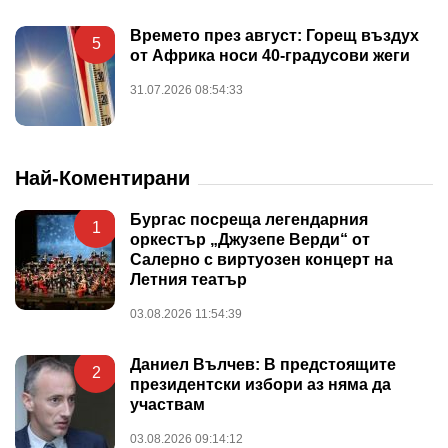
Времето през август: Горещ въздух
5
от Африка носи 40-градусови жеги
31.07.2026 08:54:33
Най-Коментирани
Бургас посреща легендарния
1
оркестър „Джузепе Верди“ от
Салерно с виртуозен концерт на
Летния театър
03.08.2026 11:54:39
Даниел Вълчев: В предстоящите
2
президентски избори аз няма да
участвам
03.08.2026 09:14:12