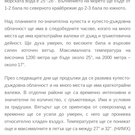
морската вода е 25°-26°. Вълнението на морето ще бъде от
1-2 бала по северното крайбрежие до 2-3 бала по южното.
Над планините по-значителна купеста и купесто-дъждовна
облачност ще има в следобедните часове, когато на много
места ще има краткотрайни валежи от дъжд и гръмотевична
дейност. Ще духа умерен, по високите била и върхове
силен източен вятър. Максималната температура на
височина 1200 метра ще бъде около 25°, на 2000 метра –
около 17°.
През следващите дни ще продължи да се развива купесто-
дъждовна облачност и на много места ще има краткотрайни
валежи. В отделни райони ще са временно интензивни и
значителни по количество, с гръмотевици. Има и условия
за градушки. Вятърът ще се ориентира от северозапад и
временно ще се усили до умерен, с него ще прониква
относително хладен въздух. Температурите ще се понижат
още и максималните в петък ще са между 27° и 32°. (НИМХ)