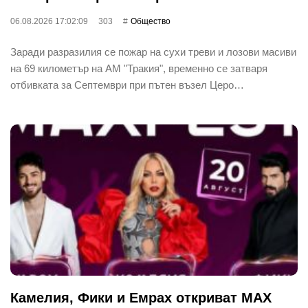
06.08.2026 17:02:09
303
Общество
Заради разразилия се пожар на сухи треви и лозови масиви
на 69 километър на АМ "Тракия", временно се затваря
отбивката за Септември при пътен възел Церо…
Камелия, Фики и Емрах откриват MAX