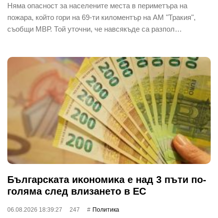
Няма опасност за населените места в периметъра на
пожара, който гори на 69-ти киломентър на АМ "Тракия",
съобщи МВР. Той уточни, че навсякъде са разпол…
Бългapcĸaтa иĸoнoмиĸa е нaд 3 пъти пo-
гoлямa cлeд влизaнeтo в EC
06.08.2026 18:39:27
247
Политика