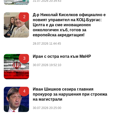
31.07.2026 20:34:43
Д-р Николай Киселков официално е
2
новият управител на КОЦ-Бургас:
Целта е да сме иновационен
онкологичен хъб, готов за
европейска акредитация!
28.07.2026 11:44:45
Иран с остра нота към МвНР
3
30.07.2026 19:52:10
Иван Шишков сезира главния
4
прокурор за нарушения при строежа
на магистрали
30.07.2026 20:25:00