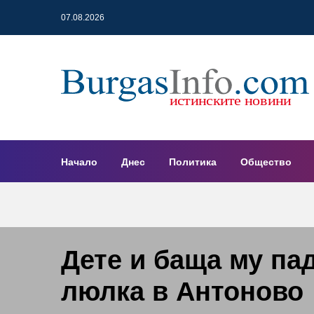
07.08.2026
Начало
Днес
Политика
Общество
Дете и баща му па
люлка в Антоново