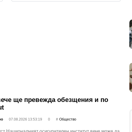
ече ще превежда обезщения и по
ut
фо
07.08.2026 13:53:19
0
Общество
уст Националният осигурителен институт вече може да