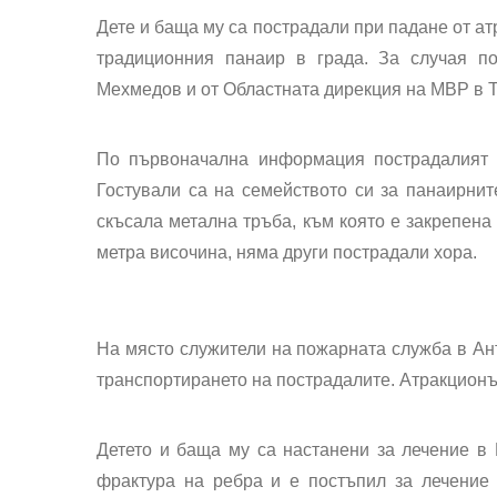
Дете и баща му са пострадали при падане от а
традиционния панаир в града. За случая 
Мехмедов и от Областната дирекция на МВР в 
По първоначална информация пострадалият
Гостували са на семейството си за панаирни
скъсала метална тръба
, към която е закрепен
метра височина
, няма други пострадали хора.
На място служители на пожарната служба в Ан
транспортирането на пострадалите.
Атракционъ
Детето и баща му са настанени за лечение 
фрактура на ребра
и е постъпил за лечение 