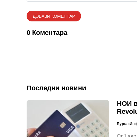
0 Коментара
Последни новини
НОИ в
Revol
БургасИн
От 1 авг