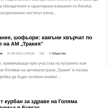
 обезщетения и гарантирани вземания по Revolut.
сигурителният институт изпла…
ние, шофьори: камъни хвърчат по
е на АМ „Тракия"
фо
07.08.2026 13:09:06
100
Общество
, преминаващи през участъка на пускането към
ри Ихтиман на автомагистрала „Тракия" в посока
трябва да бъдат особено внимат…
т курбан за здраве на Голяма
одица в Бургас