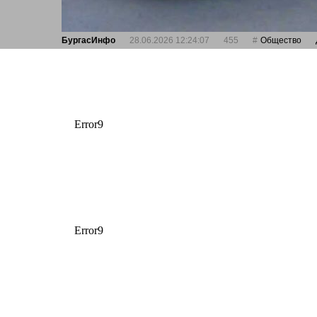
БургасИнфо
28.06.2026 12:24:07
455
Общество