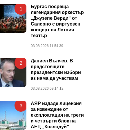
Бургас посреща
1
легендарния оркестър
„Джузепе Верди“ от
Салерно с виртуозен
концерт на Летния
театър
03.08.2026 11:54:39
Даниел Вълчев: В
2
предстоящите
президентски избори
аз няма да участвам
03.08.2026 09:14:12
АЯР издаде лицензия
3
за извеждане от
експлоатация на трети
и четвърти блок на
АЕЦ „Козлодуй“