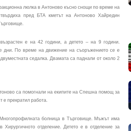
тракционна люлка в Антоново късно снощи по време на
потвърдиха пред БТА кметът на
Антоново
Хайредин
Търговище.
 възрастен е
на 42 години
, а детето –
на 9 години
.
те дни. По време на движение на съоръжението
се е
а двуместната седалка. Двамата са
паднали от около 2
тоново са помогнали на екипите на Спешна помощ за
т е прекратил работа
.
в Многопрофилната болница в Търговище.
Мъжът има
в Хирургичното отделение.
Детето е в отделение за