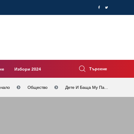
Търсене
ие
Избори 2024
ачало
Общество
Дете И Баща Му Па...