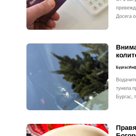
превежда
Досега о
Внима
колит
БургасИн
Водачите
тунела п
Бургас, 
Правя
Богор