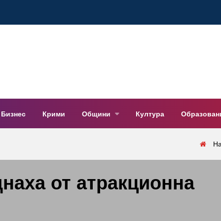
Бизнес
Крими
Общини
Култура
Образован
Н
днаха от атракционна