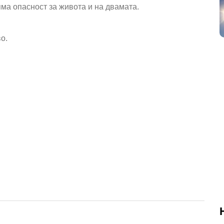
яма опасност за живота
и на двамата.
о.