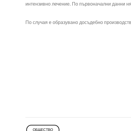
интензивно лечение
. По първоначални данни
н
По случая е образувано досъдебно производств
ОБЩЕСТВО